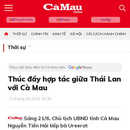
Truyền hình
Radio
ភាសាខ្មែរ
THỜI SỰ
CHÍNH TRỊ
KINH TẾ
XÃ HỘI
CẢI CÁCH HÀNH CHÍNH
Thời sự
Theo dõi Báo điện tử Cà Mau trên
Thúc đẩy hợp tác giữa Thái Lan
với Cà Mau
21 tháng 06 2016 16:36
Sáng 21/6, Chủ tịch UBND tỉnh Cà Mau
Nguyễn Tiến Hải tiếp bà Ureerat