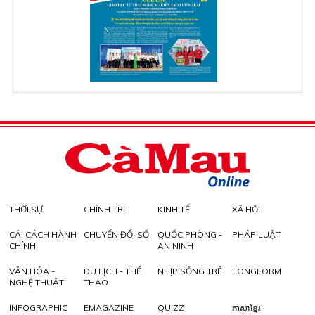
THỜI SỰ
CHÍNH TRỊ
KINH TẾ
XÃ HỘI
CẢI CÁCH HÀNH
CHUYỂN ĐỔI SỐ
QUỐC PHÒNG -
PHÁP LUẬT
CHÍNH
AN NINH
VĂN HÓA -
DU LỊCH - THỂ
NHỊP SỐNG TRẺ
LONGFORM
NGHỆ THUẬT
THAO
INFOGRAPHIC
EMAGAZINE
QUIZZ
ភាសាខ្មែរ