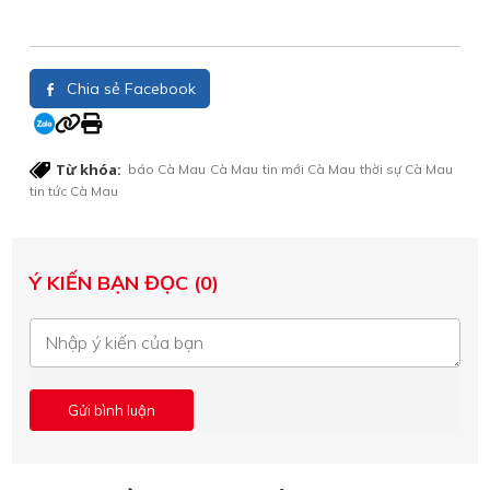
Chia sẻ Facebook
Từ khóa:
báo Cà Mau
Cà Mau
tin mới Cà Mau
thời sự Cà Mau
tin tức Cà Mau
Ý KIẾN BẠN ĐỌC (0)