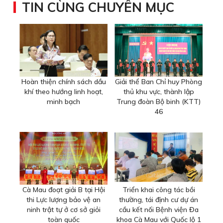
TIN CÙNG CHUYÊN MỤC
Hoàn thiện chính sách dầu
Giải thể Ban Chỉ huy Phòng
khí theo hướng linh hoạt,
thủ khu vực, thành lập
minh bạch
Trung đoàn Bộ binh (KTT)
46
Cà Mau đoạt giải B tại Hội
Triển khai công tác bồi
thi Lực lượng bảo vệ an
thường, tái định cư dự án
ninh trật tự ở cơ sở giỏi
cầu kết nối Bệnh viện Đa
toàn quốc
khoa Cà Mau với Quốc lộ 1