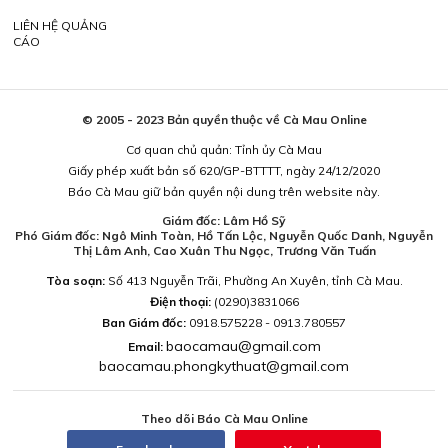
LIÊN HỆ QUẢNG
CÁO
© 2005 - 2023 Bản quyền thuộc về Cà Mau Online
Cơ quan chủ quản: Tỉnh ủy Cà Mau
Giấy phép xuất bản số 620/GP-BTTTT, ngày 24/12/2020
Báo Cà Mau giữ bản quyền nội dung trên website này.
Giám đốc: Lâm Hồ Sỹ
Phó Giám đốc: Ngô Minh Toàn, Hồ Tấn Lộc, Nguyễn Quốc Danh, Nguyễn
Thị Lâm Anh, Cao Xuân Thu Ngọc, Trương Văn Tuấn
Tòa soạn:
Số 413 Nguyễn Trãi, Phường An Xuyên, tỉnh Cà Mau.
Điện thoại:
(0290)3831066
Ban Giám đốc:
0918.575228 - 0913.780557
baocamau@gmail.com
Email:
baocamau.phongkythuat@gmail.com
Theo dõi Báo Cà Mau Online