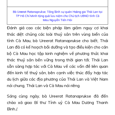
Bà Ureerat Ratanaprukse, Tổng lãnh sự quán Hoàng gia Thái Lan tại
TP Hồ Chí Minh tặng quà lưu niệm cho Chủ tịch UBND tỉnh Cà
Mau Nguyễn Tiến Hải
Đánh giá cao các biện pháp làm giảm nguy cơ khai
thác diệt chủng các loài thuỷ sản trên vùng biển của
tỉnh Cà Mau, bà Ureerat Ratanaprukse cho biết, Thái
Lan đã có kế hoạch bồi dưỡng và tạo điều kiện cho cán
bộ Cà Mau học tập kinh nghiệm về phương thức khai
thác thuỷ sản bền vững trong thời gian tới; Thái Lan
sẵn sàng hợp tác với Cà Mau về các vấn đề liên quan
đến kinh tế thuỷ sản, bên cạnh việc thúc đẩy hợp tác
du lịch giữa các địa phương của Thái Lan và Việt Nam
nói chung, Thái Lan và Cà Mau nói riêng.
Sáng cùng ngày, bà Ureerat Ratanaprukse đã đến
chào xã giao Bí thư Tỉnh uỷ Cà Mau Dương Thanh
Bình./.