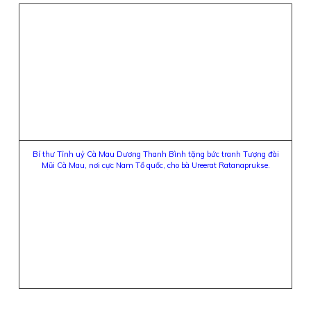
Bí thư Tỉnh uỷ Cà Mau Dương Thanh Bình tặng bức tranh Tượng đài
Mũi Cà Mau, nơi cực Nam Tổ quốc, cho bà Ureerat Ratanaprukse.