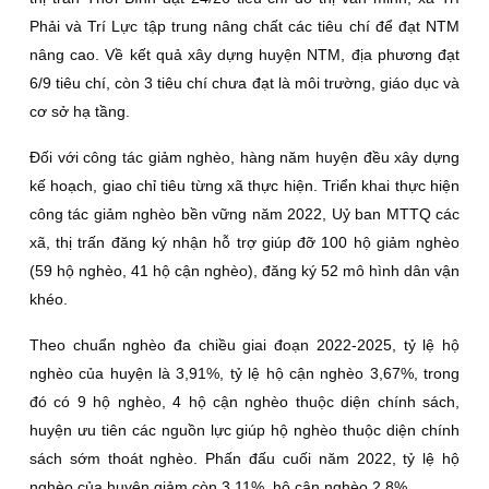
Phải và Trí Lực tập trung nâng chất các tiêu chí để đạt NTM
nâng cao. Về kết quả xây dựng huyện NTM, địa phương đạt
6/9 tiêu chí, còn 3 tiêu chí chưa đạt là môi trường, giáo dục và
cơ sở hạ tầng.
Đối với công tác giảm nghèo, hàng năm huyện đều xây dựng
kế hoạch, giao chỉ tiêu từng xã thực hiện. Triển khai thực hiện
công tác giảm nghèo bền vững năm 2022, Uỷ ban MTTQ các
xã, thị trấn đăng ký nhận hỗ trợ giúp đỡ 100 hộ giảm nghèo
(59 hộ nghèo, 41 hộ cận nghèo), đăng ký 52 mô hình dân vận
khéo.
Theo chuẩn nghèo đa chiều giai đoạn 2022-2025, tỷ lệ hộ
nghèo của huyện là 3,91%, tỷ lệ hộ cận nghèo 3,67%, trong
đó có 9 hộ nghèo, 4 hộ cận nghèo thuộc diện chính sách,
huyện ưu tiên các nguồn lực giúp hộ nghèo thuộc diện chính
sách sớm thoát nghèo. Phấn đấu cuối năm 2022, tỷ lệ hộ
nghèo của huyện giảm còn 3,11%, hộ cận nghèo 2,8%.