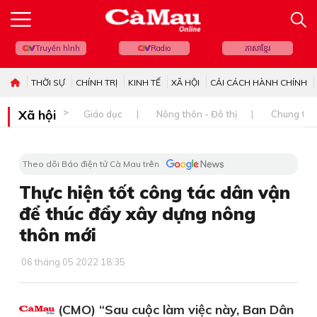
Truyền hình
Radio
ភាសាខ្មែរ
THỜI SỰ
CHÍNH TRỊ
KINH TẾ
XÃ HỘI
CẢI CÁCH HÀNH CHÍNH
Xã hội
Giáo dục
Nông thôn - Đô thị
Chung tay 
Theo dõi Báo điện tử Cà Mau trên
Thực hiện tốt công tác dân vận
để thúc đẩy xây dựng nông
thôn mới
06 tháng 05 2022 18:35
(CMO) “Sau cuộc làm việc này, Ban Dân