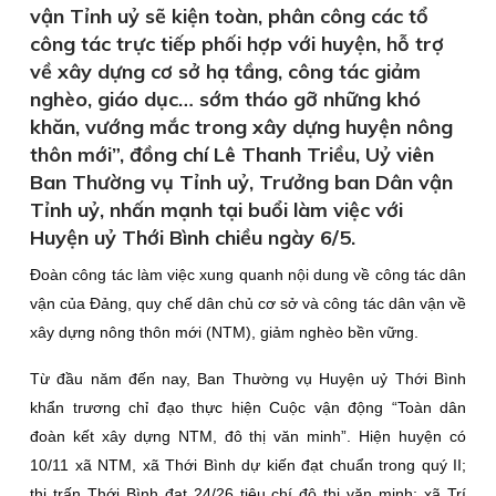
vận Tỉnh uỷ sẽ kiện toàn, phân công các tổ
công tác trực tiếp phối hợp với huyện, hỗ trợ
về xây dựng cơ sở hạ tầng, công tác giảm
nghèo, giáo dục… sớm tháo gỡ những khó
khăn, vướng mắc trong xây dựng huyện nông
thôn mới”, đồng chí Lê Thanh Triều, Uỷ viên
Ban Thường vụ Tỉnh uỷ, Trưởng ban Dân vận
Tỉnh uỷ, nhấn mạnh tại buổi làm việc với
Huyện uỷ Thới Bình chiều ngày 6/5.
Đoàn công tác làm việc xung quanh nội dung về công tác dân
vận của Đảng, quy chế dân chủ cơ sở và công tác dân vận về
xây dựng nông thôn mới (NTM), giảm nghèo bền vững.
Từ đầu năm đến nay, Ban Thường vụ Huyện uỷ Thới Bình
khẩn trương chỉ đạo thực hiện Cuộc vận động “Toàn dân
đoàn kết xây dựng NTM, đô thị văn minh”. Hiện huyện có
10/11 xã NTM, xã Thới Bình dự kiến đạt chuẩn trong quý II;
thị trấn Thới Bình đạt 24/26 tiêu chí đô thị văn minh; xã Trí