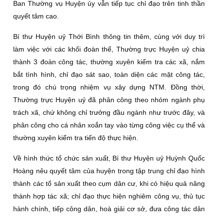
Ban Thường vụ Huyện ủy vẫn tiếp tục chỉ đạo trên tinh thần
quyết tâm cao.
Bí thư Huyện uỷ Thới Bình thông tin thêm, cùng với duy trì
làm việc với các khối đoàn thể, Thường trực Huyện uỷ chia
thành 3 đoàn công tác, thường xuyên kiểm tra các xã, nắm
bắt tình hình, chỉ đạo sát sao, toàn diện các mặt công tác,
trong đó chú trọng nhiệm vụ xây dựng NTM. Đồng thời,
Thường trực Huyện uỷ đã phân công theo nhóm ngành phụ
trách xã, chứ không chỉ trưởng đầu ngành như trước đây, và
phân công cho cá nhân xoắn tay vào từng công việc cụ thể và
thường xuyên kiểm tra tiến độ thực hiện.
Về hình thức tổ chức sản xuất, Bí thư Huyện uỷ Huỳnh Quốc
Hoàng nêu quyết tâm của huyện trong tập trung chỉ đạo hình
thành các tổ sản xuất theo cụm dân cư, khi có hiệu quả nâng
thành hợp tác xã; chỉ đạo thực hiện nghiêm công vụ, thủ tục
hành chính, tiếp công dân, hoà giải cơ sở, đưa công tác dân