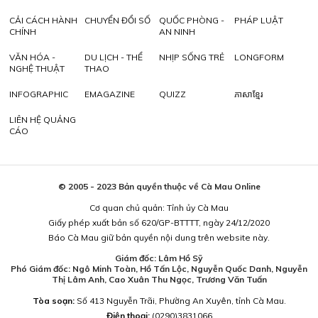
CẢI CÁCH HÀNH
CHUYỂN ĐỔI SỐ
QUỐC PHÒNG -
PHÁP LUẬT
CHÍNH
AN NINH
VĂN HÓA -
DU LỊCH - THỂ
NHỊP SỐNG TRẺ
LONGFORM
NGHỆ THUẬT
THAO
INFOGRAPHIC
EMAGAZINE
QUIZZ
ភាសាខ្មែរ
LIÊN HỆ QUẢNG
CÁO
© 2005 - 2023 Bản quyền thuộc về Cà Mau Online
Cơ quan chủ quản: Tỉnh ủy Cà Mau
Giấy phép xuất bản số 620/GP-BTTTT, ngày 24/12/2020
Báo Cà Mau giữ bản quyền nội dung trên website này.
Giám đốc: Lâm Hồ Sỹ
Phó Giám đốc: Ngô Minh Toàn, Hồ Tấn Lộc, Nguyễn Quốc Danh, Nguyễn
Thị Lâm Anh, Cao Xuân Thu Ngọc, Trương Văn Tuấn
Tòa soạn:
Số 413 Nguyễn Trãi, Phường An Xuyên, tỉnh Cà Mau.
Điện thoại:
(0290)3831066