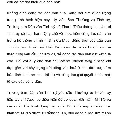
chủ cơ sở đạt hiệu quả cao hơn.
Khẳng định công tác dân vận của Đảng hết sức quan trọng
trong tình hình hiện nay, Uỷ viên Ban Thường vụ Tỉnh uỷ,
Trưởng ban Dân vận Tỉnh uỷ Lê Thanh Triều thông tin, sắp tới
Tỉnh uỷ sẽ ban hành Quy chế về thực hiện công tác dân vận
trong hệ thống chính trị tỉnh Cà Mau, đồng thời yêu cầu Ban
Thường vụ Huyện uỷ Thới Bình cần đề ra kế hoạch cụ thể
theo từng yêu cầu, nhiệm vụ, để công tác dân vận đạt kết quả
cao. Đối với quy chế dân chủ cơ sở, huyện tăng cường chỉ
đạo gắn với xây dựng đời sống văn hoá ở khu dân cư, đảm
bảo tình hình an ninh trật tự và công tác giải quyết khiếu nại,
tố cáo của công dân.
Trưởng ban Dân vận Tỉnh uỷ yêu cầu, Thường vụ Huyện uỷ
tiếp tục chỉ đạo, tạo điều kiện để cơ quan dân vận, MTTQ và
các đoàn thể hoạt động hiệu quả. Bởi khi công tác này thực
hiện tốt sẽ tạo được sự đồng thuận, huy động được sức mạnh