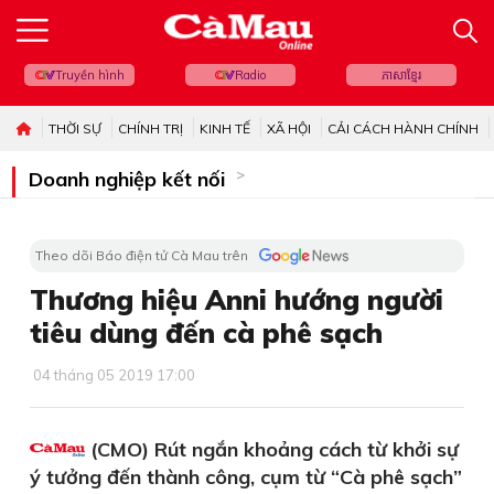
Truyền hình
Radio
ភាសាខ្មែរ
THỜI SỰ
CHÍNH TRỊ
KINH TẾ
XÃ HỘI
CẢI CÁCH HÀNH CHÍNH
Doanh nghiệp kết nối
Theo dõi Báo điện tử Cà Mau trên
Thương hiệu Anni hướng người
tiêu dùng đến cà phê sạch
04 tháng 05 2019 17:00
(CMO) Rút ngắn khoảng cách từ khởi sự
ý tưởng đến thành công, cụm từ “Cà phê sạch”