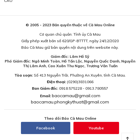
CÁO
© 2005 - 2023 Bản quyền thuộc về Cà Mau Online
Cơ quan chủ quản: Tỉnh ủy Cà Mau
Giấy phép xuất bản số 620/GP-BTTTT, ngày 24/12/2020
Báo Cà Mau giữ bản quyền nội dung trên website này.
Giám đốc: Lâm Hồ Sỹ
Phó Giám đốc: Ngô Minh Toàn, Hồ Tấn Lộc, Nguyễn Quốc Danh, Nguyễn
Thị Lâm Anh, Cao Xuân Thu Ngọc, Trương Văn Tuấn
Tòa soạn:
Số 413 Nguyễn Trãi, Phường An Xuyên, tỉnh Cà Mau.
Điện thoại:
(0290)3831066
Ban Giám đốc:
0918.575228 - 0913.780557
baocamau@gmail.com
Email:
baocamau.phongkythuat@gmail.com
Theo dõi Báo Cà Mau Online
Facebook
Youtube