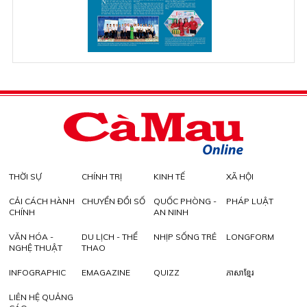
THỜI SỰ
CHÍNH TRỊ
KINH TẾ
XÃ HỘI
CẢI CÁCH HÀNH
CHUYỂN ĐỔI SỐ
QUỐC PHÒNG -
PHÁP LUẬT
CHÍNH
AN NINH
VĂN HÓA -
DU LỊCH - THỂ
NHỊP SỐNG TRẺ
LONGFORM
NGHỆ THUẬT
THAO
INFOGRAPHIC
EMAGAZINE
QUIZZ
ភាសាខ្មែរ
LIÊN HỆ QUẢNG