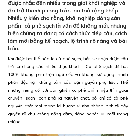
được nhắc đến nhiều trong giới khởi nghiệp và
đã trở thành phong trào lan toả rộng khắp.
Nhiều ý kiến cho rằng, khởi nghiệp dòng sản
phẩm cà phê sạch là vấn đề không mới, nhưng
hiện chúng ta đang có cách thức tiếp cận, cách
làm mới bằng kế hoạch, lộ trình rõ ràng và bài
bản.
Khi được hỏi thế nào là cà phê sạch, hẳn sẽ nhận được câu
trả lời chung của nhiều thực khách: “Cà phê sạch thì hạt
100% không pha trộn ngũ cốc và không sử dụng thành
phần độc hại, không tẩm các loại nguyên phụ liệu”. Thế
nhưng, riêng đối với dân ghiền cà phê chính hiệu thì ngoài
chuyện “sạch” còn phải là nguyên chất, bởi chỉ có cà phê
nguyên chất mới mang lại hương vị nhẹ nhàng, tinh tế đầy
quyến rũ chứ không nồng đậm, đắng nghét lưu mãi trong
miệng.