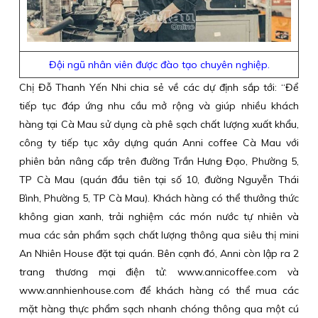
Đội ngũ nhân viên được đào tạo chuyên nghiệp.
Chị Đỗ Thanh Yến Nhi chia sẻ về các dự định sắp tới: “Để
tiếp tục đáp ứng nhu cầu mở rộng và giúp nhiều khách
hàng tại Cà Mau sử dụng cà phê sạch chất lượng xuất khẩu,
công ty tiếp tục xây dựng quán Anni coffee Cà Mau với
phiên bản nâng cấp trên đường Trần Hưng Đạo, Phường 5,
TP Cà Mau (quán đầu tiên tại số 10, đường Nguyễn Thái
Bình, Phường 5, TP Cà Mau). Khách hàng có thể thưởng thức
không gian xanh, trải nghiệm các món nước tự nhiên và
mua các sản phẩm sạch chất lượng thông qua siêu thị mini
An Nhiên House đặt tại quán. Bên cạnh đó, Anni còn lập ra 2
trang thương mại điện tử: www.annicoffee.com và
www.annhienhouse.com để khách hàng có thể mua các
mặt hàng thực phẩm sạch nhanh chóng thông qua một cú