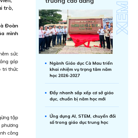
viên,
trường cao đẳng
 trò,
 và Đoàn
ủa mình
thêm sức
Ðảng góp
Ngành Giáo dục Cà Mau triển
tri thức
khai nhiệm vụ trọng tâm năm
học 2026-2027
Đẩy nhanh sắp xếp cơ sở giáo
dục, chuẩn bị năm học mới
Ứng dụng AI, STEM, chuyển đổi
gừng tập
số trong giáo dục trung học
c phương
ạnh công