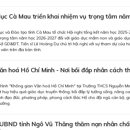
ục Cà Mau triển khai nhiệm vụ trọng tâm nă
ục và Đào tạo tỉnh Cà Mau tổ chức Hội nghị tổng kết năm học 2025-
 trọng tâm năm học 2026-2027 đối với giáo dục mầm non và giáo dục
ở GD&ĐT, Tiến sĩ Lê Hoàng Dự chủ trì hội nghị với sự tham dự của h
viên trên địa bàn tỉnh.
ăn hoá Hồ Chí Minh - Nơi bồi đắp nhân cách t
hình "Không gian Văn hoá Hồ Chí Minh" tại Trường THCS Nguyễn Mi
t huy hiệu quả giáo dục truyền thống, bồi đắp lý tưởng sống, nâng c
ành đạo đức, phương pháp, phong cách Bác Hồ cho đội ngũ cán bộ, gi
rường.
 UBND tỉnh Ngô Vũ Thăng thăm nạn nhân chấ