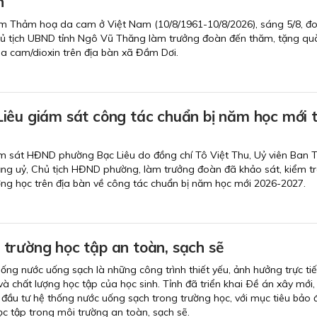
n
m Thảm hoạ da cam ở Việt Nam (10/8/1961-10/8/2026), sáng 5/8, đ
ủ tịch UBND tỉnh Ngô Vũ Thăng làm trưởng đoàn đến thăm, tặng qu
a cam/dioxin trên địa bàn xã Đầm Dơi.
iêu giám sát công tác chuẩn bị năm học mới t
m sát HĐND phường Bạc Liêu do đồng chí Tô Việt Thu, Uỷ viên Ban 
Đảng uỷ, Chủ tịch HĐND phường, làm trưởng đoàn đã khảo sát, kiểm t
ường học trên địa bàn về công tác chuẩn bị năm học mới 2026-2027.
trường học tập an toàn, sạch sẽ
hống nước uống sạch là những công trình thiết yếu, ảnh hưởng trực ti
và chất lượng học tập của học sinh. Tỉnh đã triển khai Ðề án xây mới,
 đầu tư hệ thống nước uống sạch trong trường học, với mục tiêu bảo
ọc tập trong môi trường an toàn, sạch sẽ.