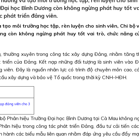
hướng và tạo môi trường học tập, rèn luyện cho sinh 
Đại học Bình Dương còn không ngừng phát huy tốt vai
 phát triển đảng viên.
 tạo môi trường học tập, rèn luyện cho sinh viên, Chi bộ
ng còn không ngừng phát huy tốt vai trò, chức năng c
ng, thường xuyên trong công tác xây dựng Ðảng, nhằm tăng 
 triển của Ðảng. Kết nạp những đối tượng là sinh viên vào 
viên. Ðây là nguồn nhân lực có trình độ chuyên môn cao, có 
êu cầu xây dựng và bảo vệ Tổ quốc trong thời kỳ CNH-HÐH.
ạp đảng viên cho 3
 bộ Phân hiệu Trường Ðại học Bình Dương tại Cà Mau không n
hân hiệu trong công tác phát triển Ðảng, đầu tư cải tiến cá
 ban hành các biểu mẫu liên quan nhằm đáp ứng yêu cầu đẩy m