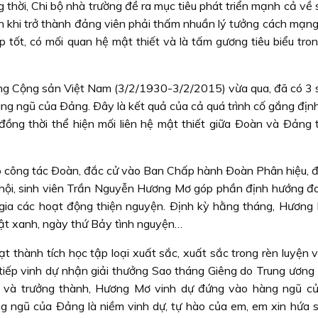
g thời, Chi bộ nhà trường đề ra mục tiêu phát triển mạnh cả về 
n khi trở thành đảng viên phải thấm nhuần lý tưởng cách mạng,
ập tốt, có mối quan hệ mật thiết và là tấm gương tiêu biểu tr
ng Cộng sản Việt Nam (3/2/1930-3/2/2015) vừa qua, đã có 3 s
ng ngũ của Ðảng. Ðây là kết quả của cả quá trình cố gắng định
đồng thời thể hiện mối liên hệ mật thiết giữa Ðoàn và Ðảng 
o công tác Ðoàn, đắc cử vào Ban Chấp hành Ðoàn Phân hiệu, đ
 hội, sinh viên Trần Nguyễn Hương Mơ góp phần định hướng đo
m gia các hoạt động thiện nguyện. Ðịnh kỳ hằng tháng, Hương
ật xanh, ngày thứ Bảy tình nguyện…
t thành tích học tập loại xuất sắc, xuất sắc trong rèn luyện 
 tiếp vinh dự nhận giải thưởng Sao tháng Giêng do Trung ương 
yện và trưởng thành, Hương Mơ vinh dự đứng vào hàng ngũ c
 ngũ của Ðảng là niềm vinh dự, tự hào của em, em xin hứa s