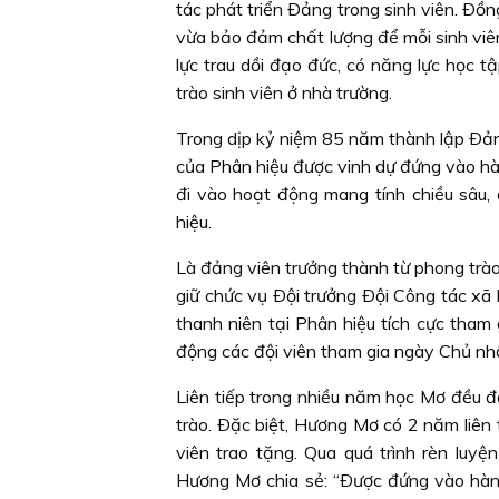
tác phát triển Ðảng trong sinh viên. Ðồn
vừa bảo đảm chất lượng để mỗi sinh viê
lực trau dồi đạo đức, có năng lực học t
trào sinh viên ở nhà trường.
Trong dịp kỷ niệm 85 năm thành lập Ðả
của Phân hiệu được vinh dự đứng vào hà
đi vào hoạt động mang tính chiều sâu, 
hiệu.
Là đảng viên trưởng thành từ phong trà
giữ chức vụ Ðội trưởng Ðội Công tác xã
thanh niên tại Phân hiệu tích cực tha
động các đội viên tham gia ngày Chủ nh
Liên tiếp trong nhiều năm học Mơ đều đạ
trào. Ðặc biệt, Hương Mơ có 2 năm liên
viên trao tặng. Qua quá trình rèn lu
Hương Mơ chia sẻ: “Ðược đứng vào hàng