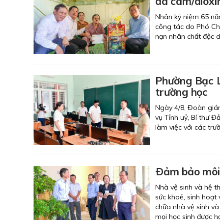
da cam/dioxi
Nhân kỷ niệm 65 nă
công tác do Phó Ch
nạn nhân chất độc d
Phường Bạc L
trường học
Ngày 4/8, Đoàn giá
vụ Tỉnh uỷ, Bí thư 
làm việc với các tr
Ðảm bảo môi 
Nhà vệ sinh và hệ t
sức khoẻ, sinh hoạt 
chữa nhà vệ sinh và
mọi học sinh được h