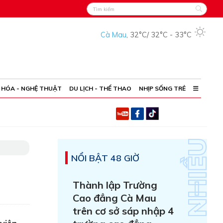
Cà Mau
,
32°C
/
32°C
-
33°C
 HÓA - NGHỆ THUẬT
DU LỊCH - THỂ THAO
NHỊP SỐNG TRẺ
NỔI BẬT 48 GIỜ
Thành lập Trường
Cao đẳng Cà Mau
trên cơ sở sáp nhập 4