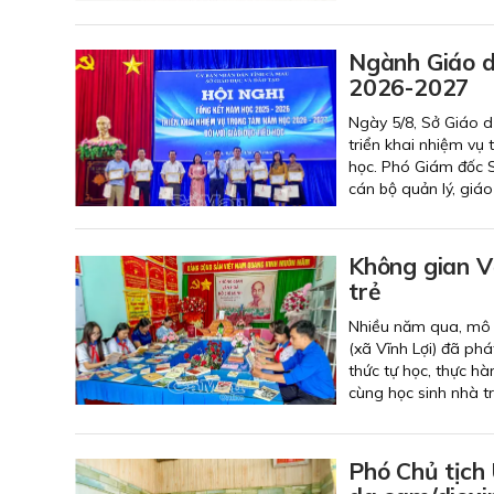
Ngành Giáo d
2026-2027
Ngày 5/8, Sở Giáo d
triển khai nhiệm vụ
học. Phó Giám đốc S
cán bộ quản lý, giáo 
Không gian V
trẻ
Nhiều năm qua, mô 
(xã Vĩnh Lợi) đã phá
thức tự học, thực h
cùng học sinh nhà t
Phó Chủ tịch