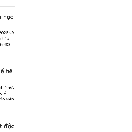
m học
2026 và
 tiểu
ơn 600
hế hệ
nh Nhựt
ao ý
áo viên
t độc