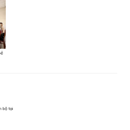
oẻ
 bộ tại