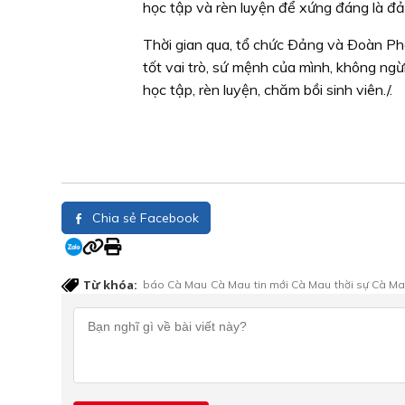
học tập và rèn luyện để xứng đáng là đ
Thời gian qua, tổ chức Ðảng và Ðoàn P
tốt vai trò, sứ mệnh của mình, không ng
học tập, rèn luyện, chăm bồi sinh viên./.
Chia sẻ Facebook
Từ khóa:
báo Cà Mau
Cà Mau
tin mới Cà Mau
thời sự Cà M