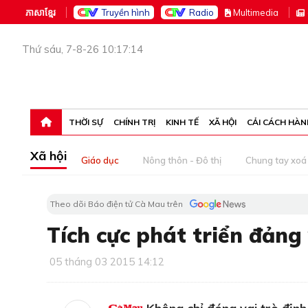
ភាសាខ្មែរ
Truyền hình
Radio
M
ultimedia
Thứ sáu, 7-8-26 10:17:14
THỜI SỰ
CHÍNH TRỊ
KINH TẾ
XÃ HỘI
CẢI CÁCH HÀN
Xã hội
Giáo dục
Nông thôn - Đô thị
Chung tay xoá 
Theo dõi Báo điện tử Cà Mau trên
Tích cực phát triển đảng 
05 tháng 03 2015 14:12