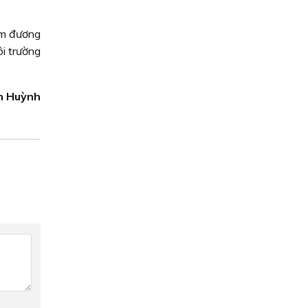
ảm đương
ôi trường
An Huỳnh