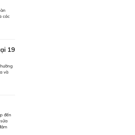
oàn
à các
ại 19
Thường
ra và
ếp đến
 sửa
 đảm