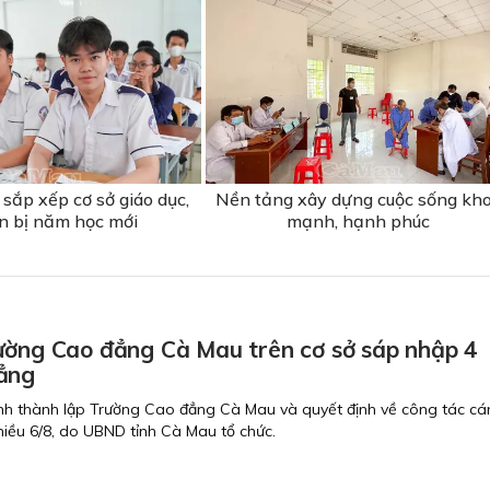
sắp xếp cơ sở giáo dục,
Nền tảng xây dựng cuộc sống kh
n bị năm học mới
mạnh, hạnh phúc
ường Cao đẳng Cà Mau trên cơ sở sáp nhập 4
ẳng
nh thành lập Trường Cao đẳng Cà Mau và quyết định về công tác cán
chiều 6/8, do UBND tỉnh Cà Mau tổ chức.