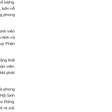
số lượng,
 luôn nỗ
ong phong
inh viên
 hình và
tại Phân
ồng thời
àn viên,
 Mơ phát
và phong
Hội Sinh
ủa Ðảng.
ẽ ra sức