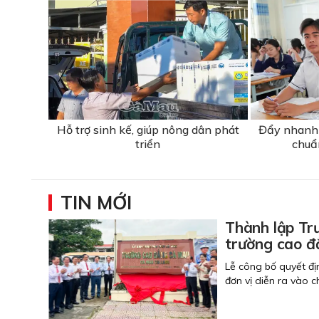
Hỗ trợ sinh kế, giúp nông dân phát
Đẩy nhanh 
triển
chuẩ
TIN MỚI
Thành lập Tr
trường cao đ
Lễ công bố quyết đị
đơn vị diễn ra vào 