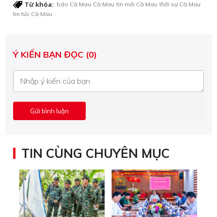
Từ khóa:
báo Cà Mau
Cà Mau
tin mới Cà Mau
thời sự Cà Mau
tin tức Cà Mau
Ý KIẾN BẠN ĐỌC (0)
TIN CÙNG CHUYÊN MỤC