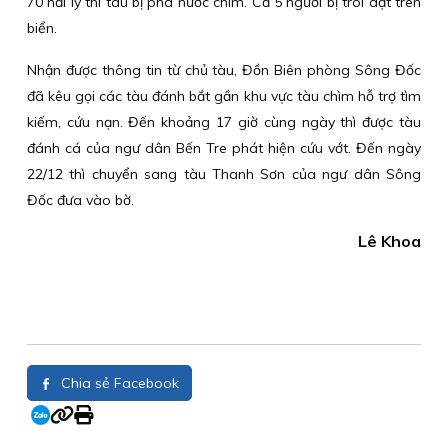
70 hải lý thì tàu bị phá nước chìm. Cả 5 người bị trôi dạt trên
biển.
Nhận được thông tin từ chủ tàu, Đồn Biên phòng Sông Đốc
đã kêu gọi các tàu đánh bắt gần khu vực tàu chìm hỗ trợ tìm
kiếm, cứu nạn. Đến khoảng 17 giờ cùng ngày thì được tàu
đánh cá của ngư dân Bến Tre phát hiện cứu vớt. Đến ngày
22/12 thì chuyển sang tàu Thanh Sơn của ngư dân Sông
Đốc đưa vào bờ.
Lê Khoa
Chia sẻ Facebook