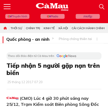
Truyền hình
Radio
ភាសាខ្មែរ
THỜI SỰ
CHÍNH TRỊ
KINH TẾ
XÃ HỘI
CẢI CÁCH HÀNH CHÍNH
Quốc phòng - an ninh
Phòng chống thiên tai
Bi
Theo dõi Báo điện tử Cà Mau trên
Tiếp nhận 5 người gặp nạn trên
biển
25 tháng 12 2017 07:20
(CMO) Lúc 4 giờ 30 phút sáng nay
25/12, Trạm Kiểm soát Biên phòng Sông Đốc