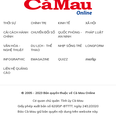
THỜI SỰ
CHÍNH TRỊ
KINH TẾ
XÃ HỘI
CẢI CÁCH HÀNH
CHUYỂN ĐỔI SỐ
QUỐC PHÒNG -
PHÁP LUẬT
CHÍNH
AN NINH
VĂN HÓA -
DU LỊCH - THỂ
NHỊP SỐNG TRẺ
LONGFORM
NGHỆ THUẬT
THAO
INFOGRAPHIC
EMAGAZINE
QUIZZ
ភាសាខ្មែរ
LIÊN HỆ QUẢNG
CÁO
© 2005 - 2023 Bản quyền thuộc về Cà Mau Online
Cơ quan chủ quản: Tỉnh ủy Cà Mau
Giấy phép xuất bản số 620/GP-BTTTT, ngày 24/12/2020
Báo Cà Mau giữ bản quyền nội dung trên website này.