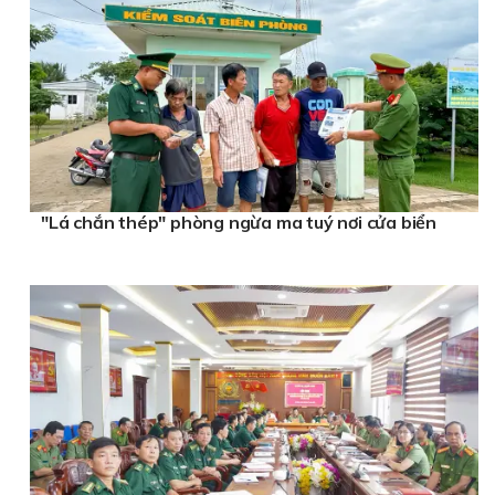
"Lá chắn thép" phòng ngừa ma tuý nơi cửa biển