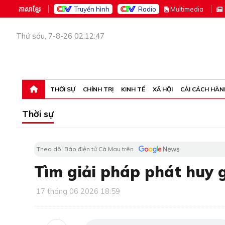
ភាសាខ្មែរ
Truyền hình
Radio
M
ultimedia
Thứ sáu, 7-8-26 02:12:47
THỜI SỰ
CHÍNH TRỊ
KINH TẾ
XÃ HỘI
CẢI CÁCH HÀN
Thời sự
Theo dõi Báo điện tử Cà Mau trên
Tìm giải pháp phát huy gi
17 tháng 06 2026 18:59