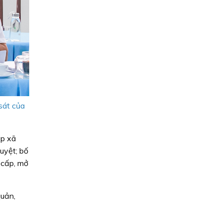
sát của
ấp xã
uyệt; bố
 cấp, mở
quản,