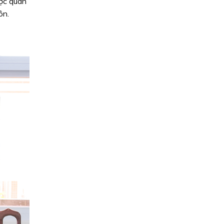
ược quan
ôn.