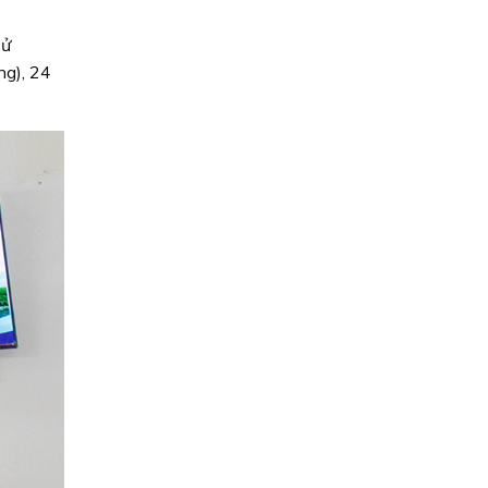
sử
ng), 24