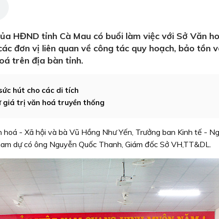
của HĐND tỉnh Cà Mau có buổi làm việc với Sở Văn h
ác đơn vị liên quan về công tác quy hoạch, bảo tồn 
hoá trên địa bàn tỉnh.
sức hút cho các di tích
ữ giá trị văn hoá truyền thống
 hoá - Xã hội và bà Vũ Hồng Như Yến, Trưởng ban Kinh tế - N
. Tham dự có ông Nguyễn Quốc Thanh, Giám đốc Sở VH,TT&DL.