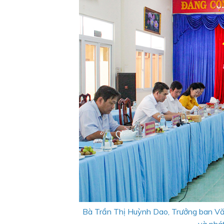
Bà Trần Thị Huỳnh Dao, Trưởng ban Văn
và phát