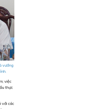
và vướng
ỉnh.
m; việc
cầu thực
i với các