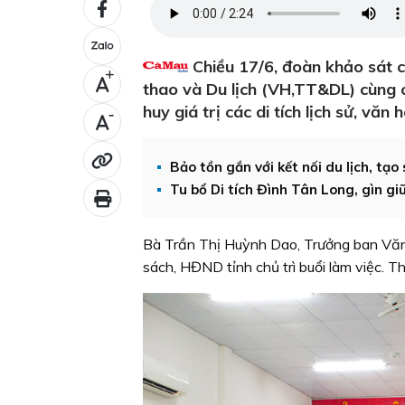
Chiều 17/6, đoàn khảo sát 
+
thao và Du lịch (VH,TT&DL) cùng c
huy giá trị các di tích lịch sử, văn 
-
Bảo tồn gắn với kết nối du lịch, tạo 
Tu bổ Di tích Đình Tân Long, gìn gi
Bà Trần Thị Huỳnh Dao, Trưởng ban Văn
sách, HĐND tỉnh chủ trì buổi làm việc