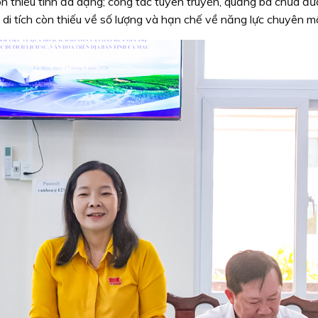
còn thiếu tính đa dạng; công tác tuyên truyền, quảng bá chưa đ
 di tích còn thiếu về số lượng và hạn chế về năng lực chuyên m