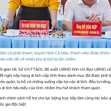
áo và phát thanh, truyền hình Cà Mau, thành viên đoàn khảo 
êu vấn đề về nhiều khu di tích bị lấn chiếm.
hời gian tới, Sở VH,TT&DL đề xuất UBND tỉnh chỉ đạo UBND c
 đề nghị xếp hạng di tích cấp tỉnh theo danh mục đã được phê d
bảo quản, tu bổ và chống xuống cấp tại các di tích; đầu tư nâng
 di tích tiêu biểu của tỉnh, nhằm thu hút khách tham quan.
 chính sách hỗ trợ cho lực lượng trực tiếp làm công tác bảo 
uốc gia đặc biệt.