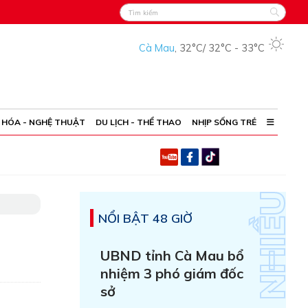
Cà Mau
,
32°C
/
32°C
-
33°C
 HÓA - NGHỆ THUẬT
DU LỊCH - THỂ THAO
NHỊP SỐNG TRẺ
NỔI BẬT 48 GIỜ
UBND tỉnh Cà Mau bổ
nhiệm 3 phó giám đốc
sở