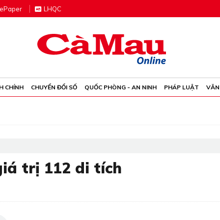
e
P
aper
LHQC
H CHÍNH
CHUYỂN ĐỔI SỐ
QUỐC PHÒNG - AN NINH
PHÁP LUẬT
VĂN
á trị 112 di tích