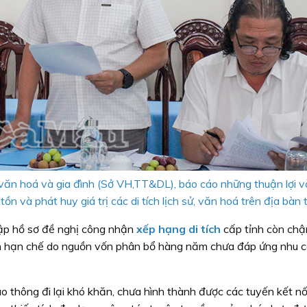
văn hoá và gia đình (Sở VH,TT&DL), báo cáo những thuận lợi 
n và phát huy giá trị các di tích lịch sử, văn hoá trên địa bàn t
ập hồ sơ đề nghị công nhận
xếp hạng di tích
cấp tỉnh còn chậ
 còn hạn chế do nguồn vốn phân bổ hàng năm chưa đáp ứng nhu 
ao thông đi lại khó khăn, chưa hình thành được các tuyến kết nố