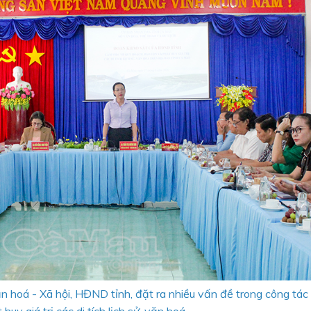
 hoá - Xã hội, HĐND tỉnh, đặt ra nhiều vấn đề trong công tác 
 huy giá trị các di tích lịch sử, văn hoá.