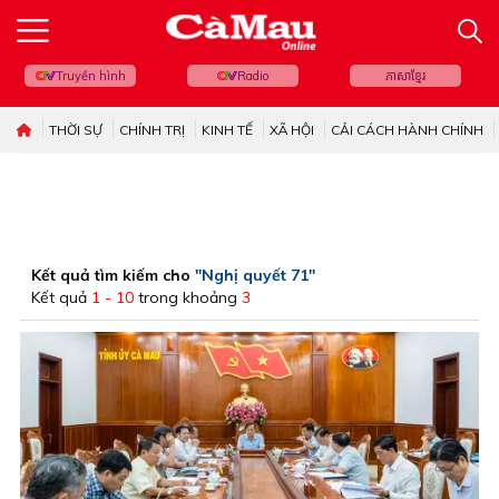
Truyền hình
Radio
ភាសាខ្មែរ
THỜI SỰ
CHÍNH TRỊ
KINH TẾ
XÃ HỘI
CẢI CÁCH HÀNH CHÍNH
Kết quả tìm kiếm cho
"Nghị quyết 71"
Kết quả
1 - 10
trong khoảng
3