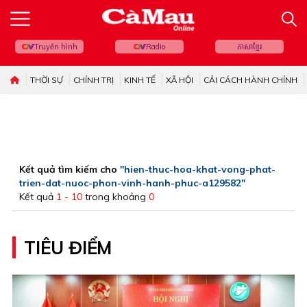
Truyền hình
Radio
ភាសាខ្មែរ
THỜI SỰ
CHÍNH TRỊ
KINH TẾ
XÃ HỘI
CẢI CÁCH HÀNH CHÍNH
Kết quả tìm kiếm cho
"hien-thuc-hoa-khat-vong-phat-
trien-dat-nuoc-phon-vinh-hanh-phuc-a129582"
Kết quả
1 - 10
trong khoảng
0
TIÊU ĐIỂM