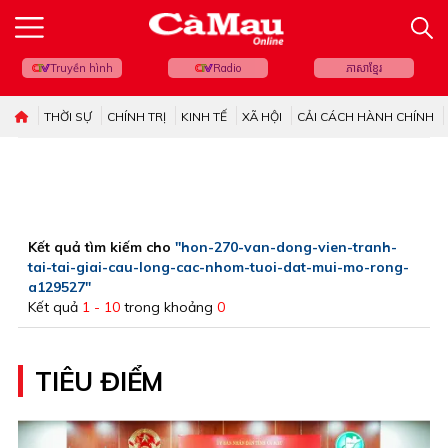
Truyền hình
Radio
ភាសាខ្មែរ
THỜI SỰ
CHÍNH TRỊ
KINH TẾ
XÃ HỘI
CẢI CÁCH HÀNH CHÍNH
Kết quả tìm kiếm cho
"hon-270-van-dong-vien-tranh-
tai-tai-giai-cau-long-cac-nhom-tuoi-dat-mui-mo-rong-
a129527"
Kết quả
1 - 10
trong khoảng
0
TIÊU ĐIỂM