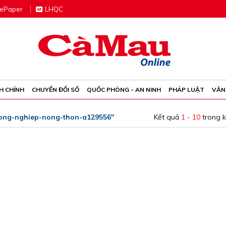
e
P
aper
LHQC
H CHÍNH
CHUYỂN ĐỔI SỐ
QUỐC PHÒNG - AN NINH
PHÁP LUẬT
VĂN
ong-nghiep-nong-thon-a129556"
Kết quả
1 - 10
trong 