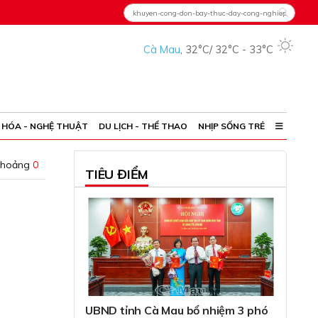
Cà Mau
,
32°C
/
32°C
-
33°C
 HÓA - NGHỆ THUẬT
DU LỊCH - THỂ THAO
NHỊP SỐNG TRẺ
khoảng
0
TIÊU ĐIỂM
UBND tỉnh Cà Mau bổ nhiệm 3 phó