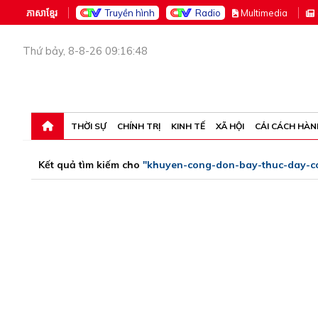
ភាសាខ្មែរ
Truyền hình
Radio
M
ultimedia
Thứ bảy, 8-8-26 09:16:48
THỜI SỰ
CHÍNH TRỊ
KINH TẾ
XÃ HỘI
CẢI CÁCH HÀN
Kết quả tìm kiếm cho
"khuyen-cong-don-bay-thuc-day-c