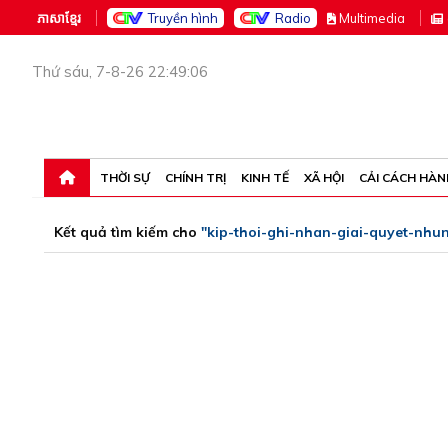
ភាសាខ្មែរ
Truyền hình
Radio
M
ultimedia
Thứ sáu, 7-8-26 22:49:06
THỜI SỰ
CHÍNH TRỊ
KINH TẾ
XÃ HỘI
CẢI CÁCH HÀN
Kết quả tìm kiếm cho
"kip-thoi-ghi-nhan-giai-quyet-nhu