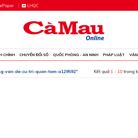
e
P
aper
LHQC
H CHÍNH
CHUYỂN ĐỔI SỐ
QUỐC PHÒNG - AN NINH
PHÁP LUẬT
VĂN
ng-van-de-cu-tri-quan-tam-a129592"
Kết quả
1 - 10
trong 