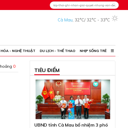
Cà Mau
,
32°C
/
32°C
-
33°C
 HÓA - NGHỆ THUẬT
DU LỊCH - THỂ THAO
NHỊP SỐNG TRẺ
khoảng
0
TIÊU ĐIỂM
UBND tỉnh Cà Mau bổ nhiệm 3 phó