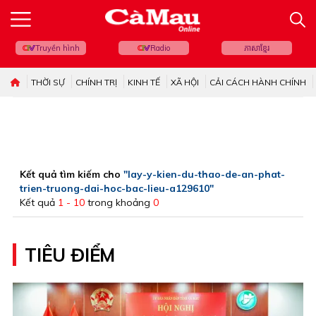
Truyền hình
Radio
ភាសាខ្មែរ
THỜI SỰ
CHÍNH TRỊ
KINH TẾ
XÃ HỘI
CẢI CÁCH HÀNH CHÍNH
Kết quả tìm kiếm cho
"lay-y-kien-du-thao-de-an-phat-
trien-truong-dai-hoc-bac-lieu-a129610"
Kết quả
1 - 10
trong khoảng
0
TIÊU ĐIỂM