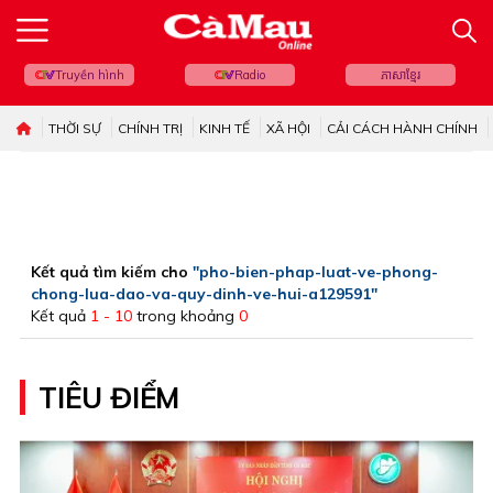
Truyền hình
Radio
ភាសាខ្មែរ
THỜI SỰ
CHÍNH TRỊ
KINH TẾ
XÃ HỘI
CẢI CÁCH HÀNH CHÍNH
Kết quả tìm kiếm cho
"pho-bien-phap-luat-ve-phong-
chong-lua-dao-va-quy-dinh-ve-hui-a129591"
Kết quả
1 - 10
trong khoảng
0
TIÊU ĐIỂM