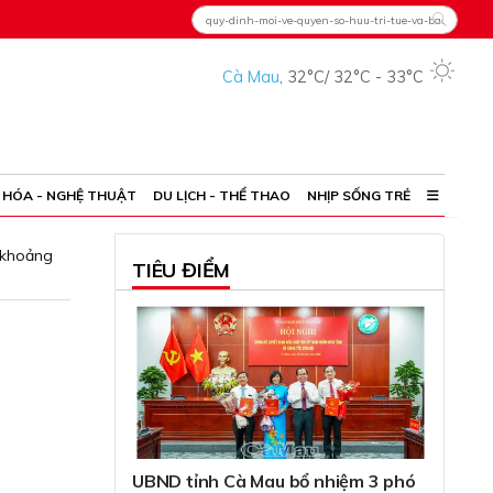
Cà Mau
,
32°C
/
32°C
-
33°C
 HÓA - NGHỆ THUẬT
DU LỊCH - THỂ THAO
NHỊP SỐNG TRẺ
 khoảng
TIÊU ĐIỂM
UBND tỉnh Cà Mau bổ nhiệm 3 phó