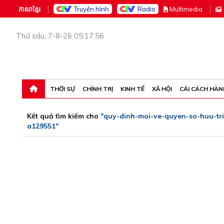
ភាសាខ្មែរ
Truyền hình
Radio
M
ultimedia
Thứ sáu, 7-8-26 05:17:56
THỜI SỰ
CHÍNH TRỊ
KINH TẾ
XÃ HỘI
CẢI CÁCH HÀN
Kết quả tìm kiếm cho
"quy-dinh-moi-ve-quyen-so-huu-tr
a129551"