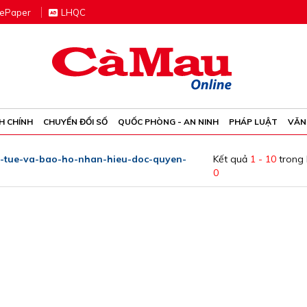
e
P
aper
LHQC
H CHÍNH
CHUYỂN ĐỔI SỐ
QUỐC PHÒNG - AN NINH
PHÁP LUẬT
VĂN
i-tue-va-bao-ho-nhan-hieu-doc-quyen-
Kết quả
1 - 10
trong
0