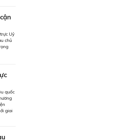
 cận
trực Uỷ
au chủ
trọng
hực
êu quốc
Chương
iện
i giai
au