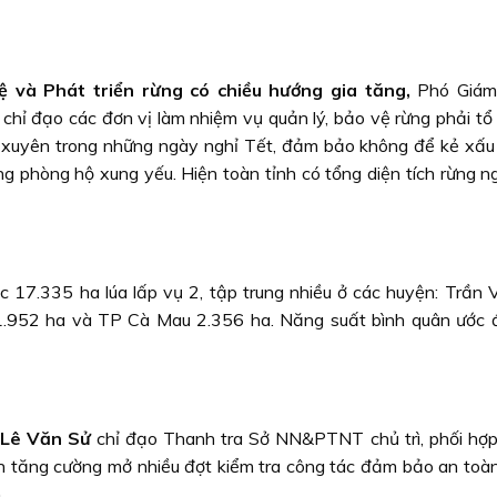
ệ và Phát triển rừng
có chiều hướng gia tăng,
Phó Giám
 đạo các đơn vị làm nhiệm vụ quản lý, bảo vệ rừng phải tổ 
ng xuyên trong những ngày nghỉ Tết, đảm bảo không để kẻ xấu 
ừng phòng hộ xung yếu. Hiện toàn tỉnh có tổng diện tích rừng 
 17.335 ha lúa lấp vụ 2, tập trung nhiều ở các huyện: Trần 
 1.952 ha và TP Cà Mau 2.356 ha. Năng suất bình quân ước 
Lê Văn Sử
chỉ đạo Thanh tra Sở NN&PTNT chủ trì, phối hợp
 tăng cường mở nhiều đợt kiểm tra công tác đảm bảo an toàn
.