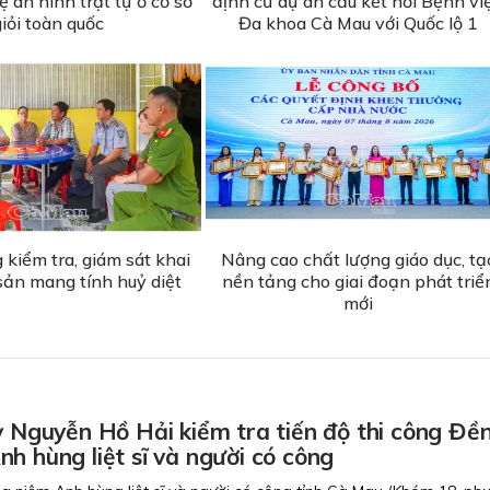
 an ninh trật tự ở cơ sở
định cư dự án cầu kết nối Bệnh vi
giỏi toàn quốc
Đa khoa Cà Mau với Quốc lộ 1
kiểm tra, giám sát khai
Nâng cao chất lượng giáo dục, tạ
sản mang tính huỷ diệt
nền tảng cho giai đoạn phát triể
mới
ỷ Nguyễn Hồ Hải kiểm tra tiến độ thi công Đề
h hùng liệt sĩ và người có công