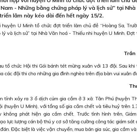
i hợp với huyện U Minh tổ chức đợt triển lãm chủ đ
 Nam - Những bằng chứng pháp lý và lịch sử” tại Nhà
triển lãm này kéo dài đến hết ngày 15/2.
huyện U Minh tổ chức đợt triển lãm chủ đề “Hoàng Sa, Trườ
ý và lịch sử” tại Nhà Văn hoá - Thiếu nhi huyện U Minh. Đợt t
Trần
ổ chức Hội thi Gói bánh tét mừng xuân với 13 đội. Sau khi 
a các đội thi cho những gia đình nghèo trên địa bàn vui xuân đ
Th
n tỉnh xảy ra 3 ổ dịch cúm gia cầm ở 3 xã: Tân Phú (huyện Thớ
 (huyện U Minh), với tổng số gia cầm chết và tiêu huỷ trên 1.
không phát hiện gia cầm chết. Trước tình hình trên, Giá
 lực lượng cán bộ thú y cơ sở tăng cường công tác giám sát 
đán. Đặc biệt là việc vận chuyển, mua bán gia súc, gia cầm và