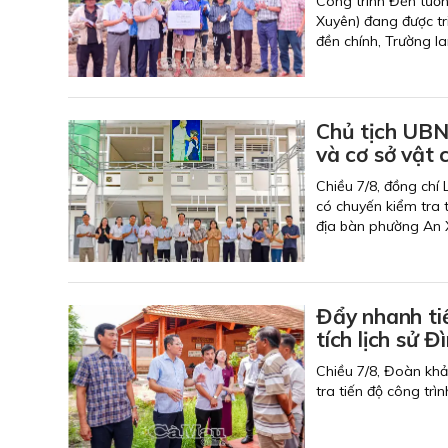
Công trình Đền tưởn
Xuyên) đang được tr
đền chính, Trường l
Chủ tịch UBN
và cơ sở vật 
Chiều 7/8, đồng chí
có chuyến kiểm tra t
địa bàn phường An 
Đẩy nhanh ti
tích lịch
Chiều 7/8, Đoàn kh
tra tiến độ công trì