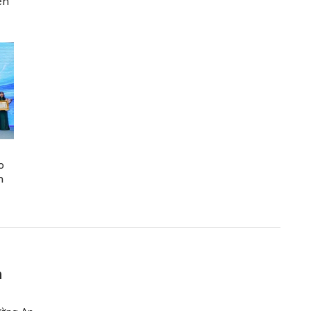
ện
o
n
n