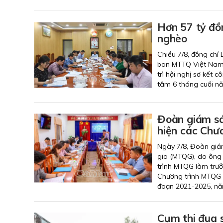
Hơn 57 tỷ đồ
nghèo
Chiều 7/8, đồng chí
ban MTTQ Việt Nam 
trì hội nghị sơ kết
tâm 6 tháng cuối n
Đoàn giám sá
hiện các Chươ
Ngày 7/8, Đoàn giá
gia (MTQG), do ông
trình MTQG làm trưở
Chương trình MTQG 
đoạn 2021-2025, nă
Cụm thi đua 