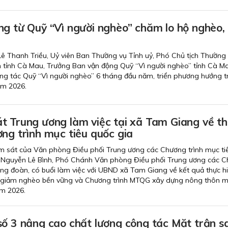
ng từ Quỹ “Vì người nghèo” chăm lo hộ nghèo,
 Lê Thanh Triều, Uỷ viên Ban Thường vụ Tỉnh uỷ, Phó Chủ tịch Thường 
tỉnh Cà Mau, Trưởng Ban vận động Quỹ “Vì người nghèo” tỉnh Cà M
 công tác Quỹ “Vì người nghèo” 6 tháng đầu năm, triển phương hướng 
ăm 2026.
t Trung ương làm việc tại xã Tam Giang về t
ng trình mục tiêu quốc gia
m sát của Văn phòng Điều phối Trung ương các Chương trình mục ti
 Nguyễn Lê Bình, Phó Chánh Văn phòng Điều phối Trung ương các 
ng đoàn, có buổi làm việc với UBND xã Tam Giang về kết quả thực h
giảm nghèo bền vững và Chương trình MTQG xây dựng nông thôn mớ
m 2026.
số 3 nâng cao chất lượng công tác Mặt trận s