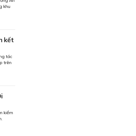
ường An
g khu
n kết
ng tác
p trên
i
ến kiểm
h.