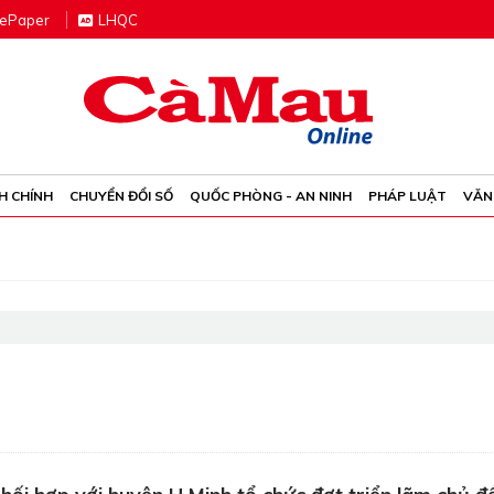
e
P
aper
LHQC
H CHÍNH
CHUYỂN ĐỔI SỐ
QUỐC PHÒNG - AN NINH
PHÁP LUẬT
VĂN