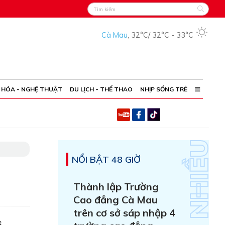
Cà Mau
,
32°C
/
32°C
-
33°C
 HÓA - NGHỆ THUẬT
DU LỊCH - THỂ THAO
NHỊP SỐNG TRẺ
NỔI BẬT 48 GIỜ
Thành lập Trường
Cao đẳng Cà Mau
trên cơ sở sáp nhập 4