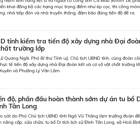
g niệm Anh hùng liệt sĩ và người có công tỉnh Cà Mau (Khóm 18, ph
iển khai đồng bộ các hạng mục trọng điểm như ép cọc, thi công món
ang, nhà tiếp đón và nhà truyền thống, đảm bảo đúng tiến độ đề ra.
D tỉnh kiểm tra tiến độ xây dựng nhà Đại đoà
chất trường lớp
 Lữ Quang Ngời, Phó Bí thư Tỉnh uỷ, Chủ tịch UBND tỉnh, cùng đoàn cô
hực tế tiến độ xây dựng nhà Đại đoàn kết và cơ sở vật chất trường lớ
Xuyên và Phường Lý Văn Lâm.
ến độ, phấn đấu hoàn thành sớm dự án tu bổ D
 sử Đình Tân Long
ảo sát do Phó Chủ tịch UBND tỉnh Ngô Vũ Thăng làm trưởng đoàn đ
nh nâng cấp, sửa chữa, tu bổ Di tích lịch sử Đình Tân Long, xã Hoà Bìn