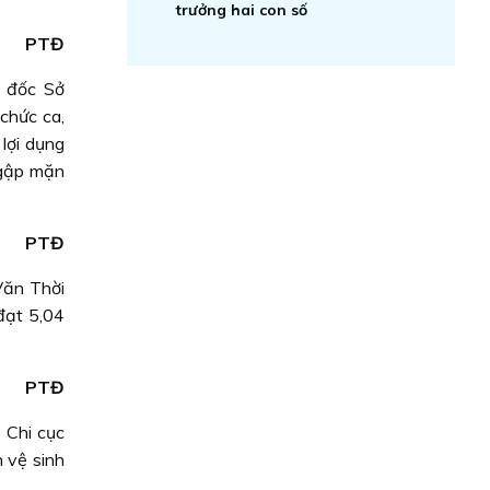
trưởng hai con số
PTĐ
 đốc Sở
chức ca,
lợi dụng
ngập mặn
PTĐ
Văn Thời
đạt 5,04
PTĐ
 Chi cục
 vệ sinh