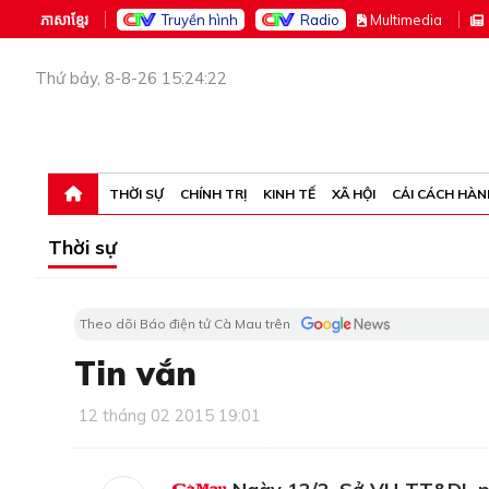
ភាសាខ្មែរ
Truyền hình
Radio
M
ultimedia
Thứ bảy, 8-8-26 15:24:22
THỜI SỰ
CHÍNH TRỊ
KINH TẾ
XÃ HỘI
CẢI CÁCH HÀN
Thời sự
Theo dõi Báo điện tử Cà Mau trên
Tin vắn
12 tháng 02 2015 19:01