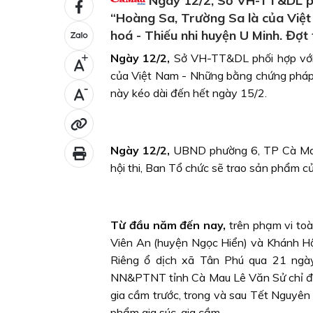
Ngày 12/2, Sở VH-TT&DL phố
“Hoàng Sa, Trường Sa là của Việt
hoá - Thiếu nhi huyện U Minh. Đợt 
Ngày 12/2,
Sở VH-TT&DL phối hợp với 
+
của Việt Nam - Những bằng chứng pháp l
-
này kéo dài đến hết ngày 15/2.
Ngày 12/2,
UBND phường 6, TP Cà Mau t
hội thi, Ban Tổ chức sẽ trao sản phẩm củ
Từ đầu năm đến nay,
trên phạm vi toà
Viên An (huyện Ngọc Hiển) và Khánh Hội
Riêng ổ dịch xã Tân Phú qua 21 ngày 
NN&PTNT tỉnh Cà Mau Lê Văn Sử chỉ đạo
gia cầm trước, trong và sau Tết Nguyên 
phẩm gia súc, gia cầm.