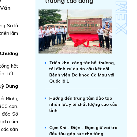
ề
trường cao đẳng
 Văn
ng Sa là
riển lãm
 Chương
Triển khai công tác bồi thường,
tổng kết
tái định cư dự án cầu kết nối
ón Tết.
Bệnh viện Đa khoa Cà Mau với
Quốc lộ 1
uỳ Dung
i Bình),
Hướng đến trung tâm đào tạo
nhân lực y tế chất lượng cao của
300 con.
tỉnh
m đốc Sở
dịch cúm
Cụm Khí - Điện - Đạm giữ vai trò
 các sản
đầu tàu góp sức cho tăng