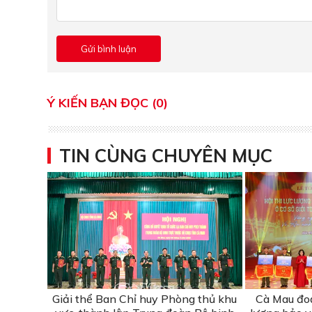
Ý KIẾN BẠN ĐỌC (0)
TIN CÙNG CHUYÊN MỤC
Giải thể Ban Chỉ huy Phòng thủ khu
Cà Mau đoạt