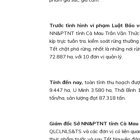
Trước tình hình vi phạm Luật Bảo v
NN&PTNT tỉnh Cà Mau Trần Văn Thức chỉ
kíp trực tuần tra, kiểm soát rừng thườ
Tết chặt phá rừng, nhất là những nơi r
72.887 ha, với 10 đơn vị quản lý.
Tính đến nay,
toàn tỉnh thu hoạch được
9.447 ha, U Minh 3.580 ha, Thới Bình
tấn/ha, sản lượng đạt 87.318 tấn.
Giám đốc Sở NN&PTNT tỉnh Cà Mau
QLCLNLS&TS và các đơn vị có liên quan
thực phẩm trước và sau Tết Nguyên đán