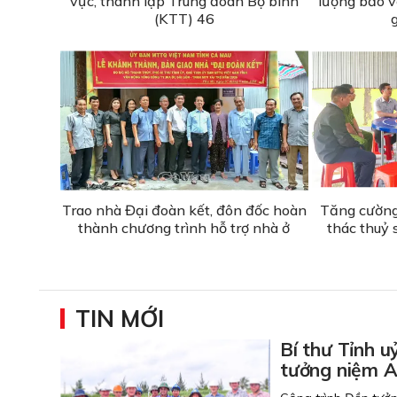
vực, thành lập Trung đoàn Bộ binh
lượng bảo vệ
(KTT) 46
Trao nhà Đại đoàn kết, đôn đốc hoàn
Tăng cường 
thành chương trình hỗ trợ nhà ở
thác thuỷ 
TIN MỚI
Bí thư Tỉnh u
tưởng niệm An