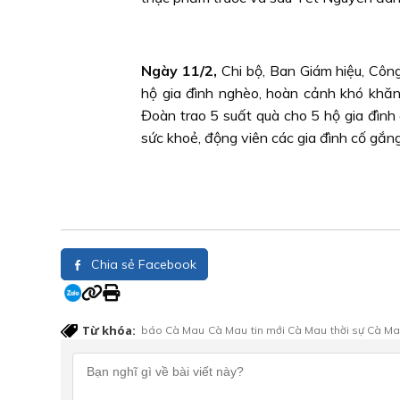
Ngày 11/2,
Chi bộ, Ban Giám hiệu, Cô
hộ gia đình nghèo, hoàn cảnh khó khă
Đoàn trao 5 suất quà cho 5 hộ gia đình
sức khoẻ, động viên các gia đình cố gắn
Chia sẻ Facebook
Từ khóa:
báo Cà Mau
Cà Mau
tin mới Cà Mau
thời sự Cà M