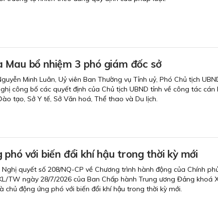
 Mau bổ nhiệm 3 phó giám đốc sở
Nguyễn Minh Luân, Uỷ viên Ban Thường vụ Tỉnh uỷ, Phó Chủ tịch UBND
 nghị công bố các quyết định của Chủ tịch UBND tỉnh về công tác cán 
Đào tạo, Sở Y tế, Sở Văn hoá, Thể thao và Du lịch.
phó với biến đổi khí hậu trong thời kỳ mới
 Nghị quyết số 208/NQ-CP về Chương trình hành động của Chính phủ
5-KL/TW ngày 28/7/2026 của Ban Chấp hành Trung ương Đảng khoá X
 chủ động ứng phó với biến đổi khí hậu trong thời kỳ mới.