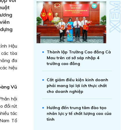
hợp với
huật
hương
viên
y dựng
tỉnh Hậu
Thành lập Trường Cao đẳng Cà
 các tòa
Mau trên cơ sở sáp nhập 4
 năng đa
trường cao đẳng
 các hiệu
Cắt giảm điều kiện kinh doanh
phải mang lại lợi ích thực chất
oàng Vũ
cho doanh nghiệp
Phân hội
o đổi rút
Hướng đến trung tâm đào tạo
nhiều tác
nhân lực y tế chất lượng cao của
tỉnh
c Nam Tổ