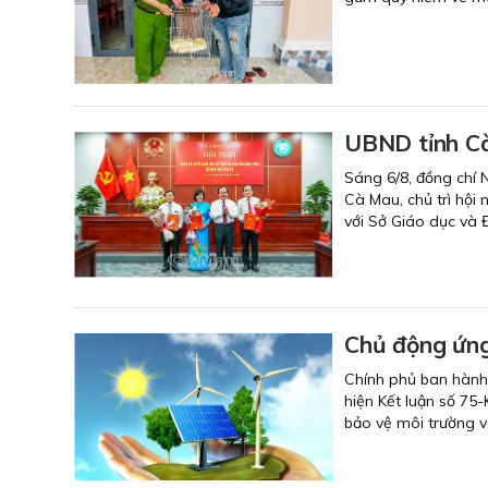
UBND tỉnh Cà
Sáng 6/8, đồng chí 
Cà Mau, chủ trì hội
với Sở Giáo dục và 
Chủ động ứng 
Chính phủ ban hành
hiện Kết luận số 7
bảo vệ môi trường và