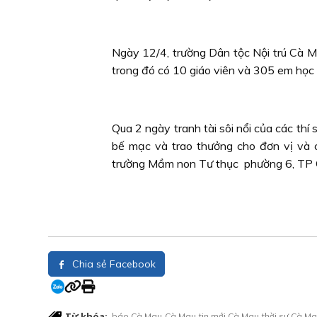
Ngày 12/4, trường Dân tộc Nội trú Cà M
trong đó có 10 giáo viên và 305 em học s
Qua 2 ngày tranh tài sôi nổi của các thí
bế mạc và trao thưởng cho đơn vị và c
trường Mầm non Tư thục phường 6, TP C
Chia sẻ Facebook
Từ khóa:
báo Cà Mau
Cà Mau
tin mới Cà Mau
thời sự Cà M