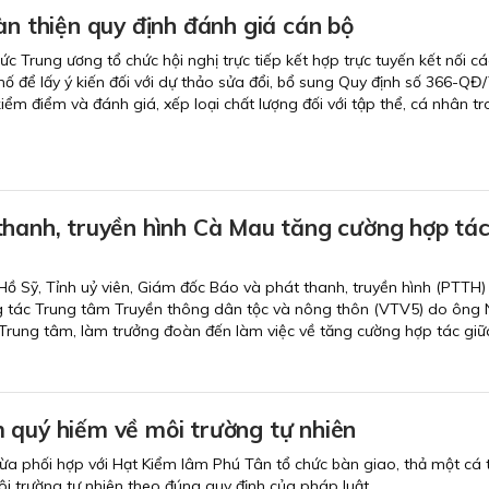
àn thiện quy định đánh giá cán bộ
c Trung ương tổ chức hội nghị trực tiếp kết hợp trực tuyến kết nối c
phố để lấy ý kiến đối với dự thảo sửa đổi, bổ sung Quy định số 366-Q
kiểm điểm và đánh giá, xếp loại chất lượng đối với tập thể, cá nhân t
thanh, truyền hình Cà Mau tăng cường hợp tác
ồ Sỹ, Tỉnh uỷ viên, Giám đốc Báo và phát thanh, truyền hình (PTTH)
g tác Trung tâm Truyền thông dân tộc và nông thôn (VTV5) do ông
rung tâm, làm trưởng đoàn đến làm việc về tăng cường hợp tác giữ
 quý hiếm về môi trường tự nhiên
 phối hợp với Hạt Kiểm lâm Phú Tân tổ chức bàn giao, thả một cá t
 trường tự nhiên theo đúng quy định của pháp luật.