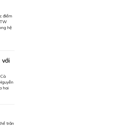
ác điểm
Đ/TW
rong hệ
 với
 Cà
 Nguyễn
a hai
hể trăn