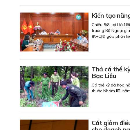
Kiến tạo năng
Chiều 5/8, tại Hà Nộ
trưởng Bộ Ngoại gia
(KHCN) góp phần kiế
Thả cá thể k
Bạc Liêu
Cá thể kỳ đà hoa n
thuộc Nhóm IIB, nằm
Cắt giảm điều
cho doanh ng