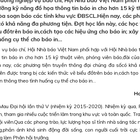
ưỡng nghiệp vụ báo chí, Hội Nhà báo Việt Nam phối 
ỡng kỹ năng đồ họa thông tin báo in cho hơn 15 kỹ t
tòa soạn báo các tỉnh khu vực ĐBSCL.Hiện nay, các p
có khả năng đa phương tiện. Đợt học lần này, các học 
u đồtrên báo in,cách tạo các hiệu ứng cho báo in; xâ
uống cụ thể cho báo in…
 vụ báo chí, Hội Nhà báo Việt Nam phối hợp với Hội Nhà báo 
tin báo in cho hơn 15 kỹ thuật viên, phóng viên báo,đài của
 nay, các phương tiện truyền thông đại chúng đa sốcó khả
ên được trang bị các kiến thức vẽ biểu đồtrên báo in,cách tạo
n thông theo tình huống cụ thể cho báo in…
H
Mau Đại hội lần thứ V (nhiệm kỳ 2015-2020). Nhiệm kỳ qua, 
tham gia nhiều cuộc triển lãm trong khu vực và toàn quốc. Tra
ội viên.Qua các phong trào, lực lượng họa sĩ tỉnh nhà sáng tác 
,phản ánh khá sinh động đời sống, con người cuối trời cự
g làm Phân hội trưởng.