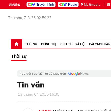
ភាសាខ្មែរ
Truyền hình
Radio
M
ultimedia
Thứ sáu, 7-8-26 02:59:27
THỜI SỰ
CHÍNH TRỊ
KINH TẾ
XÃ HỘI
CẢI CÁCH HÀN
Thời sự
Theo dõi Báo điện tử Cà Mau trên
Tin vắn
13 tháng 04 2015 16:35