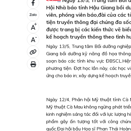
Ngày 13/5, Trung tâm Bồi d
Hội Nhà báo tỉnh Hậu Giang bồi dư
viên, phóng viên báo,đài của các 
tiện truyền thông đại chúng đa số
+
được trang bị các kiến thức vẽ biể
kế hoạch truyền thông theo tình h
-
Ngày 13/5, Trung tâm Bồi dưỡng nghiệp
Giang bồi dưỡng kỹ năng đồ họa thông 
soạn báo các tỉnh khu vực ĐBSCL.Hiện
phương tiện. Đợt học lần này, các học vi
ứng cho báo in; xây dựng kế hoạch truyề
Ngày 12/4, Phân hội Mỹ thuật tỉnh Cà 
Mỹ thuật Cà Mau không ngừng phát triển, 
kinh nghiệm sáng tác đối với lực lượng h
phẩm gây ấn tượng tốt với công chúng
quốc.Đại hội bầu Họa sĩ Phan Thái Hoàn