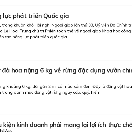
 lực phát triển Quốc gia
i, trong khuôn khổ Hội nghị Ngoại giao lần thứ 33, Uỷ viên Bộ Chính trị
o Lê Hoài Trung chủ trì Phiên toàn thể về ngoại giao khoa học công
n tạo năng lực phát triển quốc gia.
ỳ đà hoa nặng 6 kg về rừng đặc dụng vườn ch
ặng khoảng 6 kg, dài gần 2 m, có màu xám đen. Đây là động vật ho
 trong danh mục động vật rừng nguy cấp, quý, hiếm.
 kiện kinh doanh phải mang lại lợi ích thực ch
hiệp