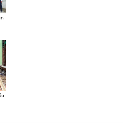
ân
ầu