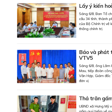
Lấy ý kiến ho
Sáng 6/8, Ban Tổ chứ
cầu 34 tỉnh, thành 
của Bộ Chính trị về 
thống chính trị.
Báo và phát 
VTV5
Sáng 6/8, ông Lâm H
Mau, tiếp đoàn côn
Văn Hợp, Giám đốc T
đơn vị.
Thả trăn gấm
UBND xã Hưng Mỹ vừa
gấm quý hiếm về môi