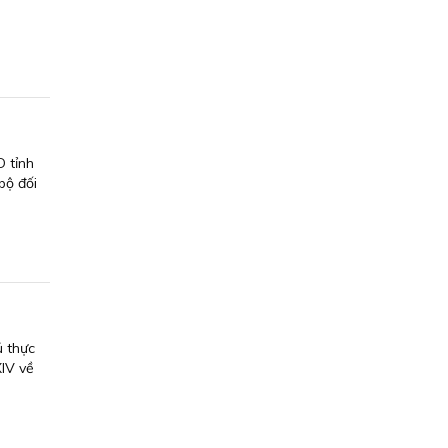
 tỉnh
bộ đối
 thực
IV về