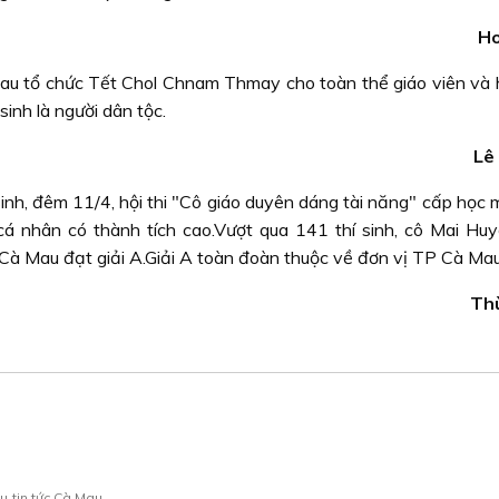
H
au tổ chức Tết Chol Chnam Thmay cho toàn thể giáo viên và h
inh là người dân tộc.
Lê
 sinh, đêm 11/4, hội thi "Cô giáo duyên dáng tài năng" cấp họ
á nhân có thành tích cao.Vượt qua 141 thí sinh, cô Mai Huy
à Mau đạt giải A.Giải A toàn đoàn thuộc về đơn vị TP Cà Mau
Th
au
tin tức Cà Mau