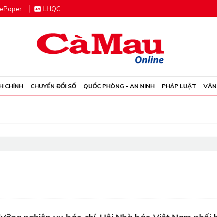
e
P
aper
LHQC
H CHÍNH
CHUYỂN ĐỔI SỐ
QUỐC PHÒNG - AN NINH
PHÁP LUẬT
VĂN