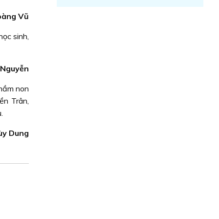
oàng Vũ
ọc sinh,
 Nguyễn
c mầm non
ền Trân,
.
ùy Dung