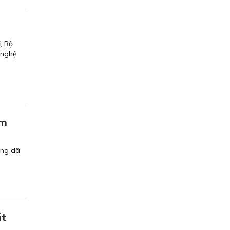
, Bộ
 nghệ
im
ang dã
ất