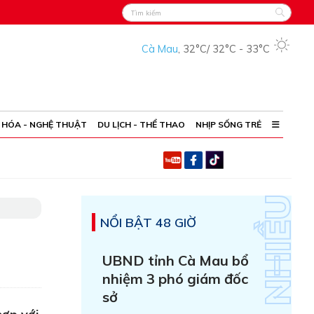
Cà Mau
,
32°C
/
32°C
-
33°C
 HÓA - NGHỆ THUẬT
DU LỊCH - THỂ THAO
NHỊP SỐNG TRẺ
NỔI BẬT 48 GIỜ
UBND tỉnh Cà Mau bổ
nhiệm 3 phó giám đốc
sở