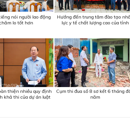
iếng nói người lao động
Hướng đến trung tâm đào tạo nh
chăm lo tốt hơn
lực y tế chất lượng cao của tỉnh
oàn thiện nhiều quy định
Cụm thi đua số 8 sơ kết 6 tháng đ
h khả thi của dự án luật
năm