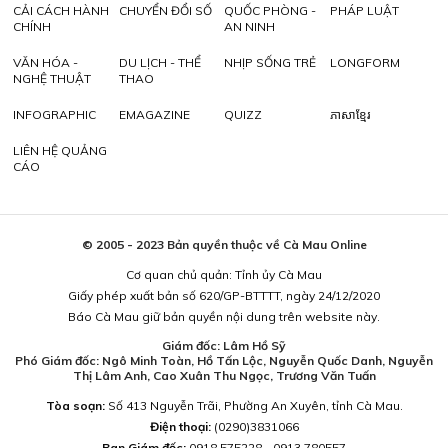
CẢI CÁCH HÀNH
CHUYỂN ĐỔI SỐ
QUỐC PHÒNG -
PHÁP LUẬT
CHÍNH
AN NINH
VĂN HÓA -
DU LỊCH - THỂ
NHỊP SỐNG TRẺ
LONGFORM
NGHỆ THUẬT
THAO
INFOGRAPHIC
EMAGAZINE
QUIZZ
ភាសាខ្មែរ
LIÊN HỆ QUẢNG
CÁO
© 2005 - 2023 Bản quyền thuộc về Cà Mau Online
Cơ quan chủ quản: Tỉnh ủy Cà Mau
Giấy phép xuất bản số 620/GP-BTTTT, ngày 24/12/2020
Báo Cà Mau giữ bản quyền nội dung trên website này.
Giám đốc: Lâm Hồ Sỹ
Phó Giám đốc: Ngô Minh Toàn, Hồ Tấn Lộc, Nguyễn Quốc Danh, Nguyễn
Thị Lâm Anh, Cao Xuân Thu Ngọc, Trương Văn Tuấn
Tòa soạn:
Số 413 Nguyễn Trãi, Phường An Xuyên, tỉnh Cà Mau.
Điện thoại:
(0290)3831066
Ban Giám đốc:
0918.575228 - 0913.780557