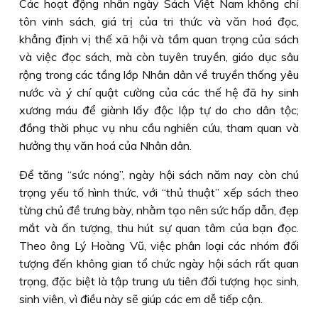
Các hoạt động nhân ngày Sách Việt Nam không chỉ
tôn vinh sách, giá trị của tri thức và văn hoá đọc,
khẳng định vị thế xã hội và tầm quan trọng của sách
và việc đọc sách, mà còn tuyên truyền, giáo dục sâu
rộng trong các tầng lớp Nhân dân về truyền thống yêu
nước và ý chí quật cường của các thế hệ đã hy sinh
xương máu để giành lấy độc lập tự do cho dân tộc;
đồng thời phục vụ nhu cầu nghiên cứu, tham quan và
hưởng thụ văn hoá của Nhân dân.
Ðể tăng “sức nóng”, ngày hội sách năm nay còn chú
trọng yếu tố hình thức, với “thủ thuật” xếp sách theo
từng chủ đề trưng bày, nhằm tạo nên sức hấp dẫn, đẹp
mắt và ấn tượng, thu hút sự quan tâm của bạn đọc.
Theo ông Lý Hoàng Vũ, việc phân loại các nhóm đối
tượng đến không gian tổ chức ngày hội sách rất quan
trọng, đặc biệt là tập trung ưu tiên đối tượng học sinh,
sinh viên, vì điều này sẽ giúp các em dễ tiếp cận.