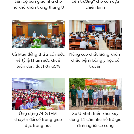
tiến độ bàn giao nhà cho
đến trường" cho con cựu
hộ khó khăn trong tháng 8
chiến binh
Cà Mau đứng thứ 2 cả nước
Nâng cao chất lượng khám
về tỷ lệ khám sức khoẻ
chữa bệnh bằng y học cổ
toàn dân, đạt hơn 65%
truyền
Ứng dụng AI, STEM,
Xã U Minh triển khai xây
chuyển đổi số trong giáo
dựng 11 căn nhà hỗ trợ gia
dục trung học
đình người có công