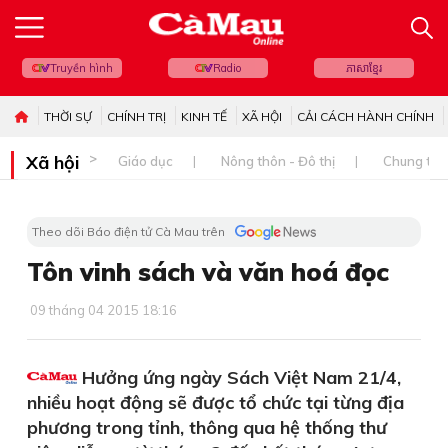
Truyền hình
Radio
ភាសាខ្មែរ
THỜI SỰ
CHÍNH TRỊ
KINH TẾ
XÃ HỘI
CẢI CÁCH HÀNH CHÍNH
Xã hội
Giáo dục
Nông thôn - Đô thị
Chung tay 
Theo dõi Báo điện tử Cà Mau trên
Tôn vinh sách và văn hoá đọc
09 tháng 04 2015 18:16
Hưởng ứng ngày Sách Việt Nam 21/4,
nhiều hoạt động sẽ được tổ chức tại từng địa
phương trong tỉnh, thông qua hệ thống thư