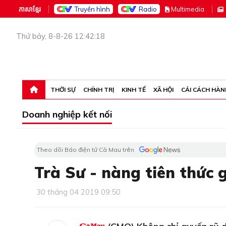
ភាសាខ្មែរ
Truyền hình
Radio
M
ultimedia
Thứ bảy, 8-8-26 12:42:18
THỜI SỰ
CHÍNH TRỊ
KINH TẾ
XÃ HỘI
CẢI CÁCH HÀN
Doanh nghiệp kết nối
Theo dõi Báo điện tử Cà Mau trên
Trà Sư - nàng tiên thức 
30 tháng 04 2019 09:50