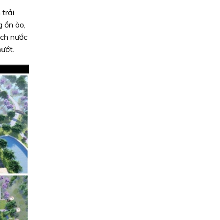
trải
g ồn ào,
ách nước
ướt.