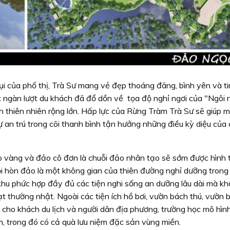
bụi của phố thị, Trà Sư mang vẻ đẹp thoáng đãng, bình yên và ti
c ngàn lượt du khách đã đổ dồn về tọa độ nghỉ ngơi của "Ngôi 
thiên nhiên rộng lớn. Hấp lực của Rừng Tràm Trà Sư sẽ giúp m
ự an trú trong cõi thanh bình tận hưởng những điều kỳ diệu của
 vàng và đảo cô đơn là chuỗi đảo nhân tạo sẽ sớm được hình 
ỗi hòn đảo là một không gian của thiên đường nghỉ dưỡng trong
khu phức hợp đầy đủ các tiện nghi sống an dưỡng lâu dài mà kh
 thường nhật. Ngoài các tiện ích hồ bơi, vườn bách thú, vườn 
 cho khách du lịch và người dân địa phương, trường học mô hìn
, trong đó có cả quà lưu niệm đặc sản vùng miền.