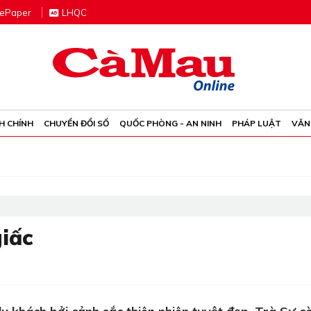
e
P
aper
LHQC
H CHÍNH
CHUYỂN ĐỔI SỐ
QUỐC PHÒNG - AN NINH
PHÁP LUẬT
VĂN
giấc