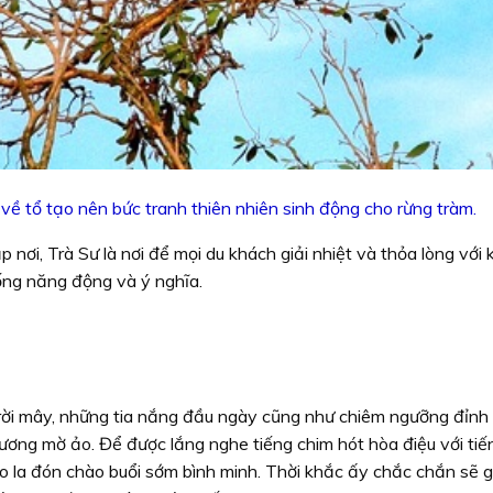
ề tổ tạo nên bức tranh thiên nhiên sinh động cho rừng tràm.
nơi, Trà Sư là nơi để mọi du khách giải nhiệt và thỏa lòng với 
sống năng động và ý nghĩa.
rời mây, những tia nắng đầu ngày cũng như chiêm ngưỡng đỉnh
ơng mờ ảo. Để được lắng nghe tiếng chim hót hòa điệu với tiế
o la đón chào buổi sớm bình minh. Thời khắc ấy chắc chắn sẽ g