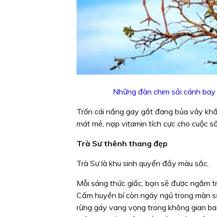
Những đàn chim sải cánh bay v
Trốn cái nắng gay gắt đang bủa vây khắp 
mát mẻ, nạp vitamin tích cực cho cuộc 
Trà Sư thênh thang đẹp
Trà Sư là khu sinh quyển đầy màu sắc.
Mỗi sáng thức giấc, bạn sẽ được ngắm t
Cấm huyền bí còn ngáy ngủ trong màn sư
rừng gáy vang vọng trong không gian ba