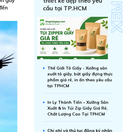
òn gây
thiết kế đẹp theo yêu
đến
cầu tại TP.HCM
Thế Giới Tô Giấy - Xưởng sản
xuất tô giấy, bát giấy đựng thực
phẩm giá rẻ, in ấn theo yêu cầu
tại TPHCM
In Ly Thành Tiến – Xưởng Sản
Xuất & In Túi Zip Giấy Giá Rẻ,
Chất Lượng Cao Tại TPHCM
Chi phí và thủ tục đăng ký nhãn