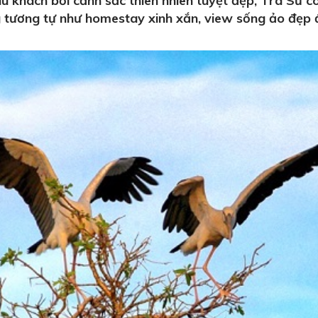
 khách bởi cảnh sắc thiên nhiên tuyệt đẹp, Trà Sư c
g tương tự như homestay xinh xắn, view sống ảo đẹp 