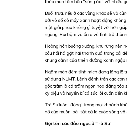
thỏa mãn tâm hồn "sống ảo" với nhiều g
Buổi trưa, nếu ở các vùng khác sẽ vô cùng
bởi vô số cỗ máy xanh hoạt động không 
một giải pháp không gì tuyệt vời hơn gi
ngàng. Bụi bặm và ồn ã vô tình trở thành
Hoàng hôn buông xuống, khu rừng nên n
câu hối hả gặt hái thành quả trong cái d
khung cảnh của thiên đường xanh ngập
Ngắm màn đêm tĩnh mịch đang lặng lẽ t
sử dụng NLMT. Lênh đênh trên các con đ
gốc tràm là cả trăm ngọn hoa đăng tỏa s
kỳ diệu và huyền bí có sức lôi cuốn đến 
Trà Sư luôn “động” trong mọi khoảnh khắ
nở của muôn loài, tất cả là cuộc sống v
Gọi tên các đảo ngọc ở Trà Sư