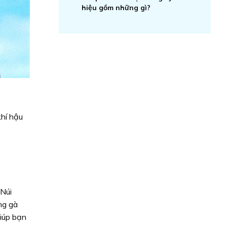
hiệu gồm những gì?
khí hậu
 Núi
ng gà
iúp bạn