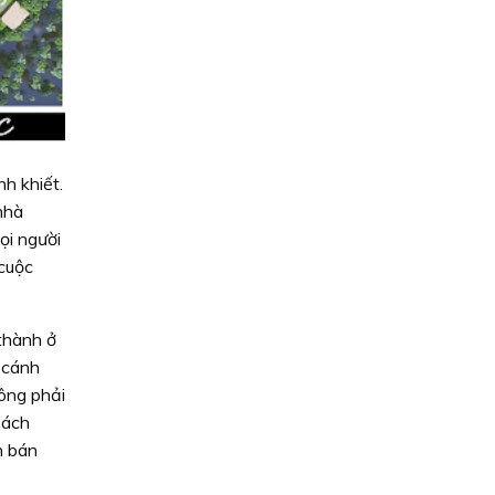
nh khiết.
nhà
ọi người
 cuộc
thành ở
 cánh
ông phải
bách
h bán