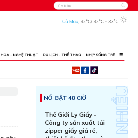
Cà Mau
,
32°C
/
32°C
-
33°C
 HÓA - NGHỆ THUẬT
DU LỊCH - THỂ THAO
NHỊP SỐNG TRẺ
NỔI BẬT 48 GIỜ
Thế Giới Ly Giấy -
Công ty sản xuất túi
zipper giấy giá rẻ,