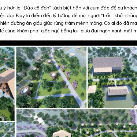
 ý hơn là “Đảo cô đơn” tách biệt hẳn với cụm đảo để du khách 
n đại. Đây là điểm đến lý tưởng để mọi người “trốn” khỏi nhữn
t thiên đường ẩn giấu giữa rừng tràm mênh mông. Có ai đó đã m
ể cùng khám phá “giấc ngủ bồng lai” giữa đại ngàn xanh mát m