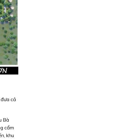
, đưa cả
ếu Bà
ong cẩm
ến, khu