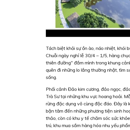
Tách biệt khỏi sự ồn ào, náo nhiệt, khói 
Chuỗi ngày nghỉ lễ 30/4 – 1/5, hàng chụ
thiên đường" đắm mình trong khung cảnh 
quên đi những lo lắng thường nhật, tìm s
sống.
Phối cảnh Đảo kim cương, đảo ngọc, đảo
Trà Sư tại những khu vực hoang hoải. M
rừng đặc dụng vô cùng độc đáo. Đây là 
bận tâm đến những phương tiện sinh hoạt
thảo, còn có khu y tế chăm sóc sức khỏe
trú, khu mua sắm hàng hóa nhu yếu phẩm