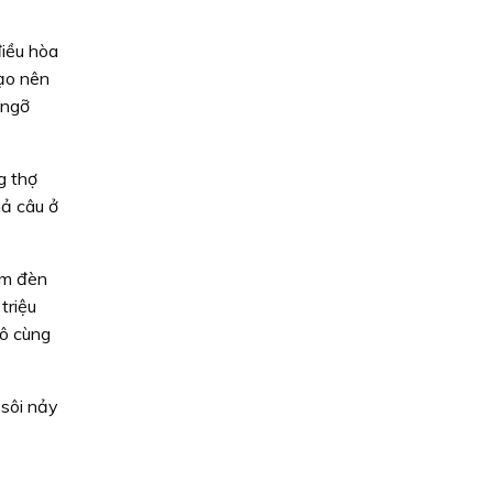
điều hòa
tạo nên
 ngỡ
g thợ
hả câu ở
ùm đèn
triệu
vô cùng
 sôi nảy