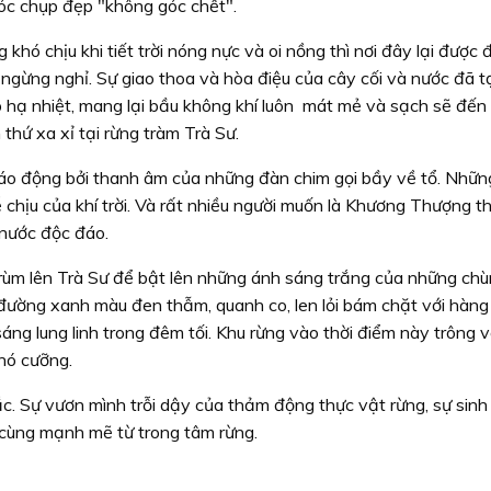
óc chụp đẹp "không góc chết".
 khó chịu khi tiết trời nóng nực và oi nồng thì nơi đây lại được 
ngừng nghỉ. Sự giao thoa và hòa điệu của cây cối và nước đã 
úp hạ nhiệt, mang lại bầu không khí luôn mát mẻ và sạch sẽ đến
 thứ xa xỉ tại rừng tràm Trà Sư.
áo động bởi thanh âm của những đàn chim gọi bầy về tổ. Nhữn
ễ chịu của khí trời. Và rất nhiều người muốn là Khương Thượng t
 nước độc đáo.
rùm lên Trà Sư để bật lên những ánh sáng trắng của những ch
ường xanh màu đen thẫm, quanh co, len lỏi bám chặt với hàng 
áng lung linh trong đêm tối. Khu rừng vào thời điểm này trông 
khó cưỡng.
c. Sự vươn mình trỗi dậy của thảm động thực vật rừng, sự sinh
ô cùng mạnh mẽ từ trong tâm rừng.