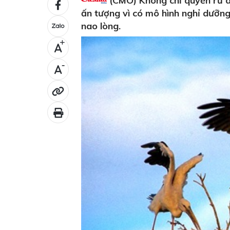
(CMO) Không chỉ quyến rũ du
ấn tượng vì có mô hình nghỉ dưỡn
nao lòng.
+
-