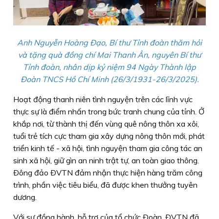
Anh Nguyễn Hoàng Đạo, Bí thư Tỉnh đoàn thăm hỏi
và tặng quà đồng chí Mai Thanh Ân, nguyên Bí thư
Tỉnh đoàn, nhân dịp kỷ niệm 94 Ngày Thành lập
Đoàn TNCS Hồ Chí Minh (26/3/1931-26/3/2025).
Hoạt động thanh niên tình nguyện trên các lĩnh vực
thực sự là điểm nhấn trong bức tranh chung của tỉnh. Ở
khắp nơi, từ thành thị đến vùng quê nông thôn xa xôi,
tuổi trẻ tích cực tham gia xây dựng nông thôn mới, phát
triển kinh tế - xã hội, tình nguyện tham gia công tác an
sinh xã hội, giữ gìn an ninh trật tự, an toàn giao thông.
Ðông đảo ÐVTN đảm nhận thực hiện hàng trăm công
trình, phần việc tiêu biểu, đã được khen thưởng tuyên
dương.
Với sự đồng hành, hỗ trợ của tổ chức Ðoàn, ÐVTN đã