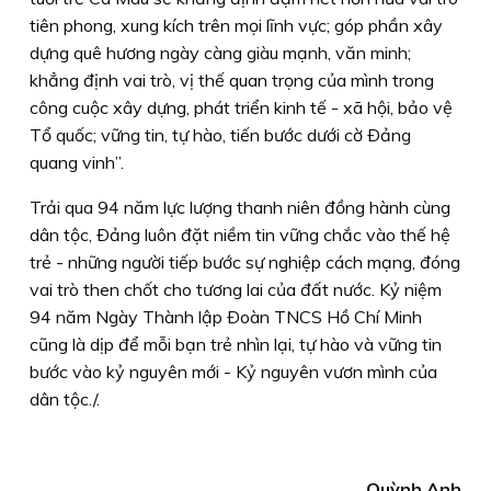
tiên phong, xung kích trên mọi lĩnh vực; góp phần xây
dựng quê hương ngày càng giàu mạnh, văn minh;
khẳng định vai trò, vị thế quan trọng của mình trong
công cuộc xây dựng, phát triển kinh tế - xã hội, bảo vệ
Tổ quốc; vững tin, tự hào, tiến bước dưới cờ Ðảng
quang vinh”.
Trải qua 94 năm lực lượng thanh niên đồng hành cùng
dân tộc, Ðảng luôn đặt niềm tin vững chắc vào thế hệ
trẻ - những người tiếp bước sự nghiệp cách mạng, đóng
vai trò then chốt cho tương lai của đất nước. Kỷ niệm
94 năm Ngày Thành lập Ðoàn TNCS Hồ Chí Minh
cũng là dịp để mỗi bạn trẻ nhìn lại, tự hào và vững tin
bước vào kỷ nguyên mới - Kỷ nguyên vươn mình của
dân tộc./.
Quỳnh Anh