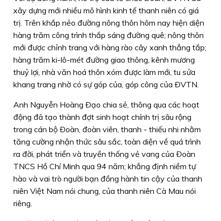
xây dựng mới nhiều mô hình kinh tế thanh niên có giá
trị. Trên khắp nẻo đường nông thôn hôm nay hiện diện
hàng trăm công trình thắp sáng đường quê; nông thôn
mới được chỉnh trang với hàng rào cây xanh thẳng tắp;
hàng trăm ki-lô-mét đường giao thông, kênh mương
thuỷ lợi, nhà văn hoá thôn xóm được làm mới, tu sửa
khang trang nhờ có sự góp của, góp công của ÐVTN.
Anh Nguyễn Hoàng Ðạo chia sẻ, thông qua các hoạt
động đã tạo thành đợt sinh hoạt chính trị sâu rộng
trong cán bộ Ðoàn, đoàn viên, thanh - thiếu nhi nhằm
tăng cường nhận thức sâu sắc, toàn diện về quá trình
ra đời, phát triển và truyền thống vẻ vang của Ðoàn
TNCS Hồ Chí Minh qua 94 năm; khẳng định niềm tự
hào và vai trò người bạn đồng hành tin cậy của thanh
niên Việt Nam nói chung, của thanh niên Cà Mau nói
riêng.