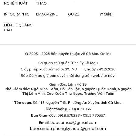
NGHỆ THUẬT
THAO
INFOGRAPHIC
EMAGAZINE
QUIZZ
ភាសាខ្មែរ
LIÊN HỆ QUẢNG
CÁO
© 2005 - 2023 Bản quyền thuộc về Cà Mau Online
Cơ quan chủ quản: Tỉnh ủy Cà Mau
Giấy phép xuất bản số 620/GP-BTTTT, ngày 24/12/2020
Báo Cà Mau giữ bản quyền nội dung trên website này.
Giám đốc: Lâm Hồ Sỹ
Phó Giám đốc: Ngô Minh Toàn, Hồ Tấn Lộc, Nguyễn Quốc Danh, Nguyễn
Thị Lâm Anh, Cao Xuân Thu Ngọc, Trương Văn Tuấn
Tòa soạn:
Số 413 Nguyễn Trãi, Phường An Xuyên, tỉnh Cà Mau.
Điện thoại:
(0290)3831066
Ban Giám đốc:
0918.575228 - 0913.780557
baocamau@gmail.com
Email:
baocamau.phongkythuat@gmail.com