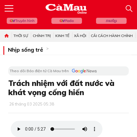
Truyền hình
Radio
ភាសាខ្មែរ
THỜI SỰ
CHÍNH TRỊ
KINH TẾ
XÃ HỘI
CẢI CÁCH HÀNH CHÍNH
Nhịp sống trẻ
Theo dõi Báo điện tử Cà Mau trên
Trách nhiệm với đất nước và
khát vọng cống hiến
26 tháng 03 2025 05:38