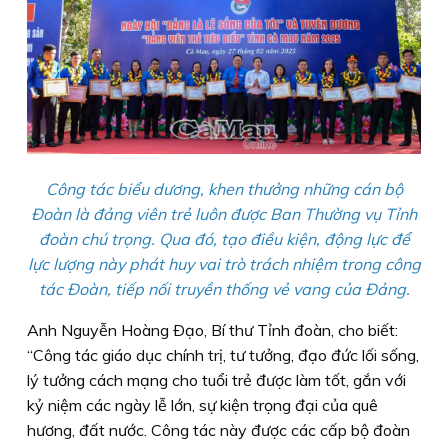
Công tác biểu dương, khen thưởng những cán bộ
Đoàn là đảng viên trẻ luôn được Ban Thường vụ Tỉnh
đoàn chú trọng. Qua đó, tạo điều kiện, động lực để
lực lượng này phát huy vai trò trách nhiệm trong công
tác Đoàn, tiếp nối truyền thống vẻ vang của Đảng.
Anh Nguyễn Hoàng Ðạo, Bí thư Tỉnh đoàn, cho biết:
“Công tác giáo dục chính trị, tư tưởng, đạo đức lối sống,
lý tưởng cách mạng cho tuổi trẻ được làm tốt, gắn với
kỷ niệm các ngày lễ lớn, sự kiện trọng đại của quê
hương, đất nước. Công tác này được các cấp bộ đoàn