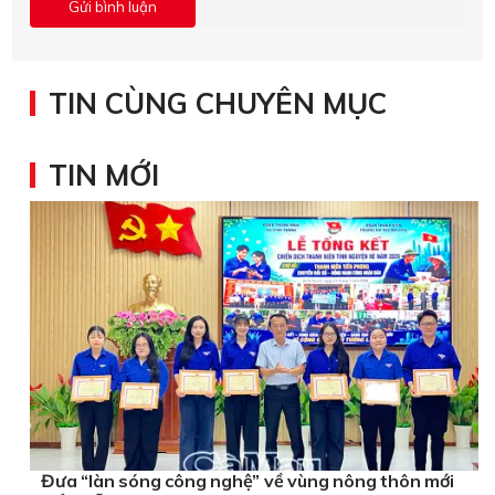
TIN CÙNG CHUYÊN MỤC
TIN MỚI
Đưa “làn sóng công nghệ” về vùng nông thôn mới