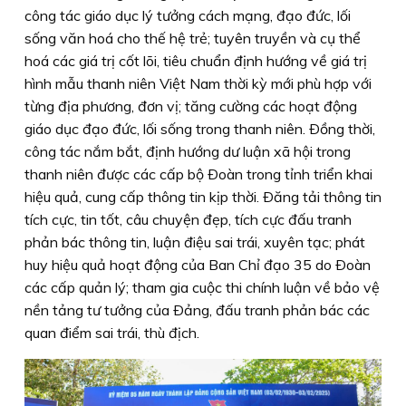
công tác giáo dục lý tưởng cách mạng, đạo đức, lối
sống văn hoá cho thế hệ trẻ; tuyên truyền và cụ thể
hoá các giá trị cốt lõi, tiêu chuẩn định hướng về giá trị
hình mẫu thanh niên Việt Nam thời kỳ mới phù hợp với
từng địa phương, đơn vị; tăng cường các hoạt động
giáo dục đạo đức, lối sống trong thanh niên. Ðồng thời,
công tác nắm bắt, định hướng dư luận xã hội trong
thanh niên được các cấp bộ Ðoàn trong tỉnh triển khai
hiệu quả, cung cấp thông tin kịp thời. Ðăng tải thông tin
tích cực, tin tốt, câu chuyện đẹp, tích cực đấu tranh
phản bác thông tin, luận điệu sai trái, xuyên tạc; phát
huy hiệu quả hoạt động của Ban Chỉ đạo 35 do Ðoàn
các cấp quản lý; tham gia cuộc thi chính luận về bảo vệ
nền tảng tư tưởng của Ðảng, đấu tranh phản bác các
quan điểm sai trái, thù địch.