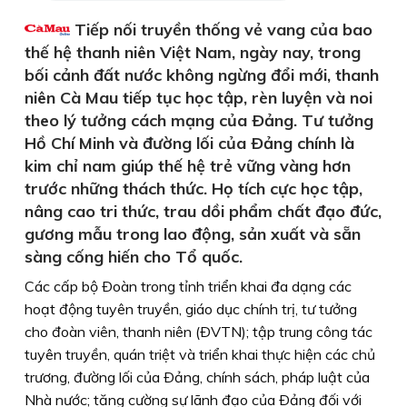
Tiếp nối truyền thống vẻ vang của bao
thế hệ thanh niên Việt Nam, ngày nay, trong
bối cảnh đất nước không ngừng đổi mới, thanh
niên Cà Mau tiếp tục học tập, rèn luyện và noi
theo lý tưởng cách mạng của Ðảng. Tư tưởng
Hồ Chí Minh và đường lối của Ðảng chính là
kim chỉ nam giúp thế hệ trẻ vững vàng hơn
trước những thách thức. Họ tích cực học tập,
nâng cao tri thức, trau dồi phẩm chất đạo đức,
gương mẫu trong lao động, sản xuất và sẵn
sàng cống hiến cho Tổ quốc.
Các cấp bộ Ðoàn trong tỉnh triển khai đa dạng các
hoạt động tuyên truyền, giáo dục chính trị, tư tưởng
cho đoàn viên, thanh niên (ÐVTN); tập trung công tác
tuyên truyền, quán triệt và triển khai thực hiện các chủ
trương, đường lối của Ðảng, chính sách, pháp luật của
Nhà nước; tăng cường sự lãnh đạo của Ðảng đối với