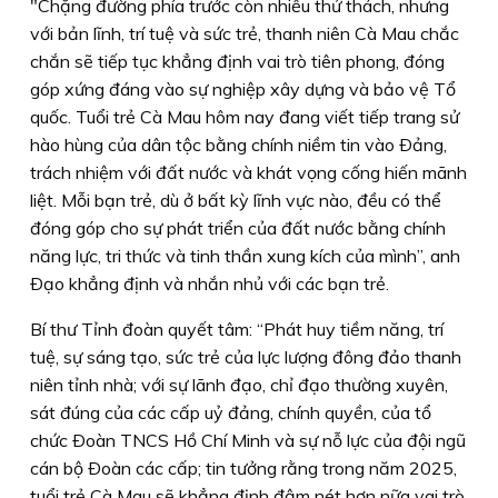
"Chặng đường phía trước còn nhiều thử thách, nhưng
với bản lĩnh, trí tuệ và sức trẻ, thanh niên Cà Mau chắc
chắn sẽ tiếp tục khẳng định vai trò tiên phong, đóng
góp xứng đáng vào sự nghiệp xây dựng và bảo vệ Tổ
quốc. Tuổi trẻ Cà Mau hôm nay đang viết tiếp trang sử
hào hùng của dân tộc bằng chính niềm tin vào Ðảng,
trách nhiệm với đất nước và khát vọng cống hiến mãnh
liệt. Mỗi bạn trẻ, dù ở bất kỳ lĩnh vực nào, đều có thể
đóng góp cho sự phát triển của đất nước bằng chính
năng lực, tri thức và tinh thần xung kích của mình”, anh
Ðạo khẳng định và nhắn nhủ với các bạn trẻ.
Bí thư Tỉnh đoàn quyết tâm: “Phát huy tiềm năng, trí
tuệ, sự sáng tạo, sức trẻ của lực lượng đông đảo thanh
niên tỉnh nhà; với sự lãnh đạo, chỉ đạo thường xuyên,
sát đúng của các cấp uỷ đảng, chính quyền, của tổ
chức Ðoàn TNCS Hồ Chí Minh và sự nỗ lực của đội ngũ
cán bộ Ðoàn các cấp; tin tưởng rằng trong năm 2025,
tuổi trẻ Cà Mau sẽ khẳng định đậm nét hơn nữa vai trò