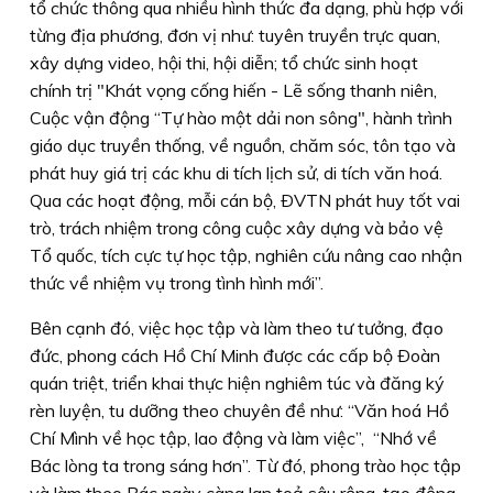
tổ chức thông qua nhiều hình thức đa dạng, phù hợp với
từng địa phương, đơn vị như: tuyên truyền trực quan,
xây dựng video, hội thi, hội diễn; tổ chức sinh hoạt
chính trị "Khát vọng cống hiến - Lẽ sống thanh niên,
Cuộc vận động “Tự hào một dải non sông", hành trình
giáo dục truyền thống, về nguồn, chăm sóc, tôn tạo và
phát huy giá trị các khu di tích lịch sử, di tích văn hoá.
Qua các hoạt động, mỗi cán bộ, ÐVTN phát huy tốt vai
trò, trách nhiệm trong công cuộc xây dựng và bảo vệ
Tổ quốc, tích cực tự học tập, nghiên cứu nâng cao nhận
thức về nhiệm vụ trong tình hình mới”.
Bên cạnh đó, việc học tập và làm theo tư tưởng, đạo
đức, phong cách Hồ Chí Minh được các cấp bộ Ðoàn
quán triệt, triển khai thực hiện nghiêm túc và đăng ký
rèn luyện, tu dưỡng theo chuyên đề như: “Văn hoá Hồ
Chí Mình về học tập, lao động và làm việc”, “Nhớ về
Bác lòng ta trong sáng hơn”. Từ đó, phong trào học tập
và làm theo Bác ngày càng lan toả sâu rộng, tạo động