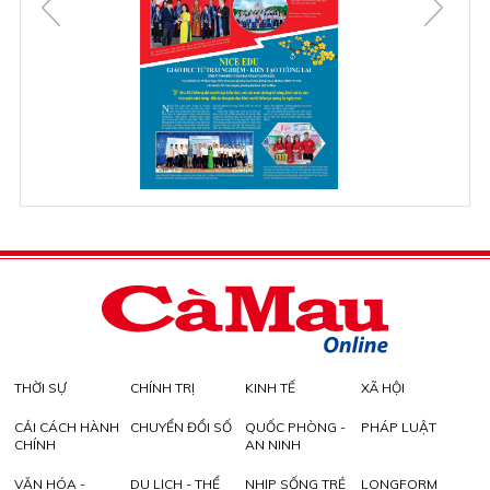
THỜI SỰ
CHÍNH TRỊ
KINH TẾ
XÃ HỘI
CẢI CÁCH HÀNH
CHUYỂN ĐỔI SỐ
QUỐC PHÒNG -
PHÁP LUẬT
CHÍNH
AN NINH
VĂN HÓA -
DU LỊCH - THỂ
NHỊP SỐNG TRẺ
LONGFORM