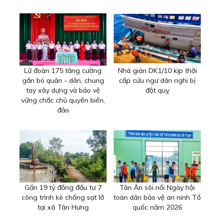
Lữ đoàn 175 tăng cường
Nhà giàn DK1/10 kịp thời
gắn bó quân - dân, chung
cấp cứu ngư dân nghi bị
tay xây dựng và bảo vệ
đột quỵ
vững chắc chủ quyền biển,
đảo
Gần 19 tỷ đồng đầu tư 7
Tân Ân sôi nổi Ngày hội
công trình kè chống sạt lở
toàn dân bảo vệ an ninh Tổ
tại xã Tân Hưng
quốc năm 2026