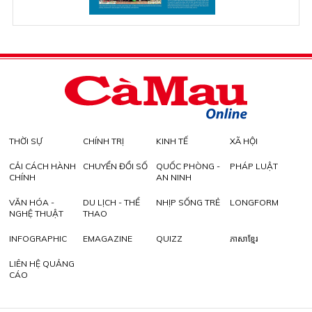
THỜI SỰ
CHÍNH TRỊ
KINH TẾ
XÃ HỘI
CẢI CÁCH HÀNH
CHUYỂN ĐỔI SỐ
QUỐC PHÒNG -
PHÁP LUẬT
CHÍNH
AN NINH
VĂN HÓA -
DU LỊCH - THỂ
NHỊP SỐNG TRẺ
LONGFORM
NGHỆ THUẬT
THAO
INFOGRAPHIC
EMAGAZINE
QUIZZ
ភាសាខ្មែរ
LIÊN HỆ QUẢNG
CÁO