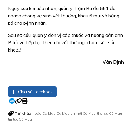
Ngay sau khi tiếp nhận, quân y Trạm Ra đa 651 đã
nhanh chóng vệ sinh vết thương, khâu 6 mũi và băng
bó cho bệnh nhân.
Sau sơ cứu, quân y đơn vị cấp thuốc và hướng dẫn anh
P trở về tiếp tục theo dõi vết thương, chăm sóc sức
khoẻ./.
Văn Định
Chia sẻ Facebook
Từ khóa:
báo Cà Mau
Cà Mau
tin mới Cà Mau
thời sự Cà Mau
tin tức Cà Mau