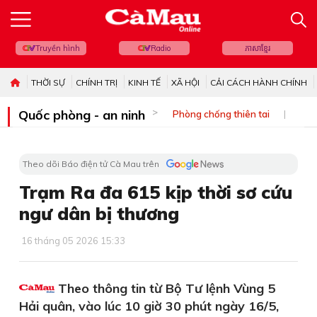
Truyền hình
Radio
ភាសាខ្មែរ
THỜI SỰ
CHÍNH TRỊ
KINH TẾ
XÃ HỘI
CẢI CÁCH HÀNH CHÍNH
Quốc phòng - an ninh
Phòng chống thiên tai
Bi
Theo dõi Báo điện tử Cà Mau trên
Trạm Ra đa 615 kịp thời sơ cứu
ngư dân bị thương
16 tháng 05 2026 15:33
Theo thông tin từ Bộ Tư lệnh Vùng 5
Hải quân, vào lúc 10 giờ 30 phút ngày 16/5,