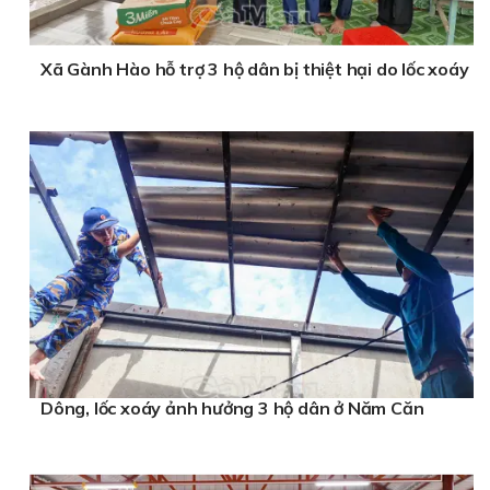
Xã Gành Hào hỗ trợ 3 hộ dân bị thiệt hại do lốc xoáy
Dông, lốc xoáy ảnh hưởng 3 hộ dân ở Năm Căn