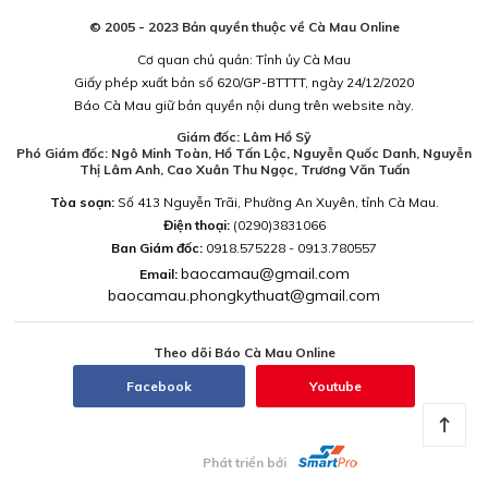
© 2005 - 2023 Bản quyền thuộc về Cà Mau Online
Cơ quan chủ quản: Tỉnh ủy Cà Mau
Giấy phép xuất bản số 620/GP-BTTTT, ngày 24/12/2020
Báo Cà Mau giữ bản quyền nội dung trên website này.
Giám đốc: Lâm Hồ Sỹ
Phó Giám đốc: Ngô Minh Toàn, Hồ Tấn Lộc, Nguyễn Quốc Danh, Nguyễn
Thị Lâm Anh, Cao Xuân Thu Ngọc, Trương Văn Tuấn
Tòa soạn:
Số 413 Nguyễn Trãi, Phường An Xuyên, tỉnh Cà Mau.
Điện thoại:
(0290)3831066
Ban Giám đốc:
0918.575228 - 0913.780557
baocamau@gmail.com
Email:
baocamau.phongkythuat@gmail.com
Theo dõi Báo Cà Mau Online
Facebook
Youtube
Phát triển bởi