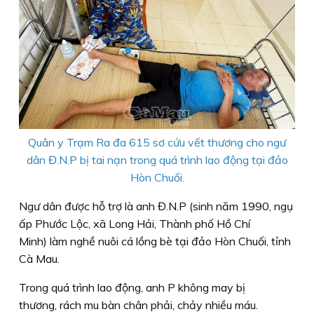
Quân y Trạm Ra đa 615 sơ cứu vết thương cho ngư
dân Đ.N.P bị tai nạn trong quá trình lao động tại đảo
Hòn Chuối.
Ngư dân được hỗ trợ là anh Đ.N.P (sinh năm 1990, ngụ
ấp Phước Lộc, xã Long Hải, Thành phố Hồ Chí
Minh) làm nghề nuôi cá lồng bè tại đảo Hòn Chuối, tỉnh
Cà Mau.
Trong quá trình lao động, anh P không may bị
thương, rách mu bàn chân phải, chảy nhiều máu.