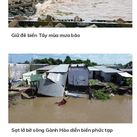
Giữ đê biển Tây mùa mưa bão
Sạt lở bờ sông Gành Hào diễn biến phức tạp