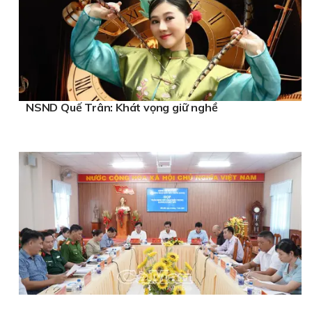
NSND Quế Trân: Khát vọng giữ nghề