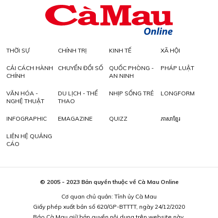
THỜI SỰ
CHÍNH TRỊ
KINH TẾ
XÃ HỘI
CẢI CÁCH HÀNH
CHUYỂN ĐỔI SỐ
QUỐC PHÒNG -
PHÁP LUẬT
CHÍNH
AN NINH
VĂN HÓA -
DU LỊCH - THỂ
NHỊP SỐNG TRẺ
LONGFORM
NGHỆ THUẬT
THAO
INFOGRAPHIC
EMAGAZINE
QUIZZ
ភាសាខ្មែរ
LIÊN HỆ QUẢNG
CÁO
© 2005 - 2023 Bản quyền thuộc về Cà Mau Online
Cơ quan chủ quản: Tỉnh ủy Cà Mau
Giấy phép xuất bản số 620/GP-BTTTT, ngày 24/12/2020
Báo Cà Mau giữ bản quyền nội dung trên website này.