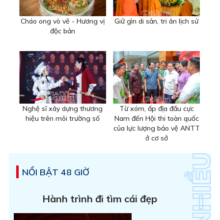
Cháo ong vò vẽ - Hương vị
Giữ gìn di sản, tri ân lịch sử
độc bản
Nghệ sĩ xây dựng thương
Từ xóm, ấp địa đầu cực
hiệu trên môi trường số
Nam đến Hội thi toàn quốc
của lực lượng bảo vệ ANTT
ở cơ sở
NỔI BẬT 48 GIỜ
Hành trình đi tìm cái đẹp