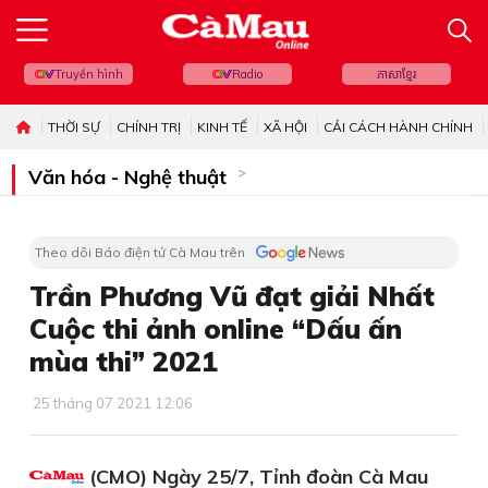
Truyền hình
Radio
ភាសាខ្មែរ
THỜI SỰ
CHÍNH TRỊ
KINH TẾ
XÃ HỘI
CẢI CÁCH HÀNH CHÍNH
Văn hóa - Nghệ thuật
Theo dõi Báo điện tử Cà Mau trên
Trần Phương Vũ đạt giải Nhất
Cuộc thi ảnh online “Dấu ấn
mùa thi” 2021
25 tháng 07 2021 12:06
(CMO) Ngày 25/7, Tỉnh đoàn Cà Mau