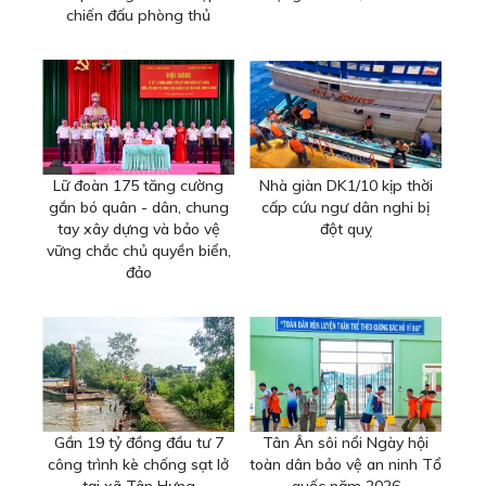
chiến đấu phòng thủ
Lữ đoàn 175 tăng cường
Nhà giàn DK1/10 kịp thời
gắn bó quân - dân, chung
cấp cứu ngư dân nghi bị
tay xây dựng và bảo vệ
đột quỵ
vững chắc chủ quyền biển,
đảo
Gần 19 tỷ đồng đầu tư 7
Tân Ân sôi nổi Ngày hội
công trình kè chống sạt lở
toàn dân bảo vệ an ninh Tổ
tại xã Tân Hưng
quốc năm 2026