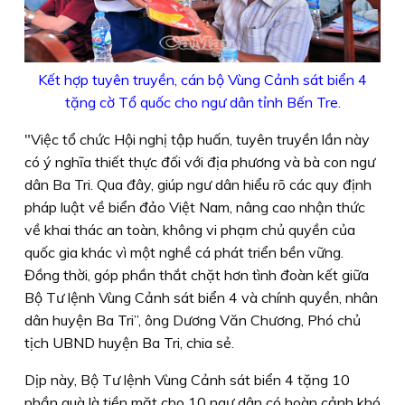
Kết hợp tuyên truyền, cán bộ Vùng Cảnh sát biển 4
tặng cờ Tổ quốc cho ngư dân tỉnh Bến Tre.
"Việc tổ chức Hội nghị tập huấn, tuyên truyền lần này
có ý nghĩa thiết thực đối với địa phương và bà con ngư
dân Ba Tri. Qua đây, giúp ngư dân hiểu rõ các quy định
pháp luật về biển đảo Việt Nam, nâng cao nhận thức
về khai thác an toàn, không vi phạm chủ quyền của
quốc gia khác vì một nghề cá phát triển bền vững.
Đồng thời, góp phần thắt chặt hơn tình đoàn kết giữa
Bộ Tư lệnh Vùng Cảnh sát biển 4 và chính quyền, nhân
dân huyện Ba Tri”, ông Dương Văn Chương, Phó chủ
tịch UBND huyện Ba Tri, chia sẻ.
Dịp này, Bộ Tư lệnh Vùng Cảnh sát biển 4 tặng 10
phần quà là tiền mặt cho 10 ngư dân có hoàn cảnh khó