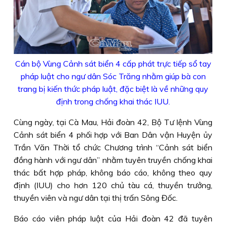
Cán bộ Vùng Cảnh sát biển 4 cấp phát trực tiếp sổ tay
pháp luật cho ngư dân Sóc Trăng nhằm giúp bà con
trang bị kiến thức pháp luật, đặc biệt là về những quy
định trong chống khai thác IUU.
Cùng ngày, tại Cà Mau, Hải đoàn 42, Bộ Tư lệnh Vùng
Cảnh sát biển 4 phối hợp với Ban Dân vận Huyện ủy
Trần Văn Thời tổ chức Chương trình “Cảnh sát biển
đồng hành với ngư dân” nhằm tuyên truyền chống khai
thác bất hợp pháp, không báo cáo, không theo quy
định (IUU) cho hơn 120 chủ tàu cá, thuyền trưởng,
thuyền viên và ngư dân tại thị trấn Sông Đốc.
Báo cáo viên pháp luật của Hải đoàn 42 đã tuyên