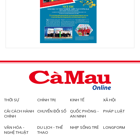
THỜI SỰ
CHÍNH TRỊ
KINH TẾ
XÃ HỘI
CẢI CÁCH HÀNH
CHUYỂN ĐỔI SỐ
QUỐC PHÒNG -
PHÁP LUẬT
CHÍNH
AN NINH
VĂN HÓA -
DU LỊCH - THỂ
NHỊP SỐNG TRẺ
LONGFORM
NGHỆ THUẬT
THAO