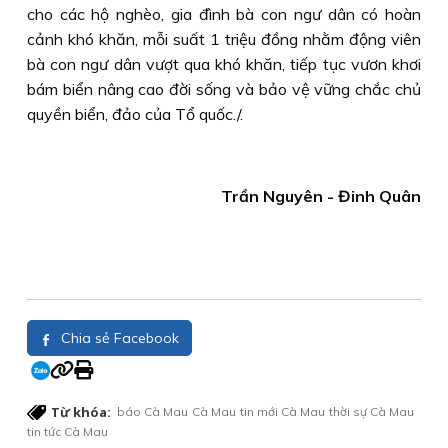
cho các hộ nghèo, gia đình bà con ngư dân có hoàn
cảnh khó khăn, mỗi suất 1 triệu đồng nhằm động viên
bà con ngư dân vượt qua khó khăn, tiếp tục vươn khơi
bám biển nâng cao đời sống và bảo vệ vững chắc chủ
quyền biển, đảo của Tổ quốc./.
Trần Nguyên - Đinh Quân
Chia sẻ Facebook
Từ khóa:
báo Cà Mau
Cà Mau
tin mới Cà Mau
thời sự Cà Mau
tin tức Cà Mau