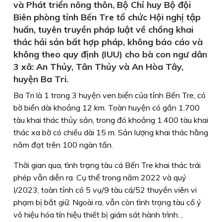
và Phát triển nông thôn, Bộ Chỉ huy Bộ đội
Biên phòng tỉnh Bến Tre tổ chức Hội nghị tập
huấn, tuyên truyền pháp luật về chống khai
thác hải sản bất hợp pháp, không báo cáo và
không theo quy định (IUU) cho bà con ngư dân
3 xã: An Thủy, Tân Thủy và An Hòa Tây,
huyện Ba Tri.
Ba Tri là 1 trong 3 huyện ven biển của tỉnh Bến Tre, có
bờ biển dài khoảng 12 km. Toàn huyện có gần 1.700
tàu khai thác thủy sản, trong đó khoảng 1.400 tàu khai
thác xa bờ có chiều dài 15 m. Sản lượng khai thác hằng
năm đạt trên 100 ngàn tấn.
Thời gian qua, tình trạng tàu cá Bến Tre khai thác trái
phép vẫn diễn ra. Cụ thể trong năm 2022 và quý
I/2023, toàn tỉnh có 5 vụ/9 tàu cá/52 thuyền viên vi
phạm bị bắt giữ. Ngoài ra, vẫn còn tình trạng tàu cố ý
vô hiệu hóa tín hiệu thiết bị giám sát hành trình…