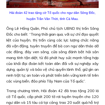
Hải đoàn 42 trao tặng cờ Tổ quốc cho ngư dân Sông Đốc,
huyện Trần Văn Thời, tỉnh Cà Mau.
Ông Lê Hồng Quân, Phó chủ tịch UBND thị trấn Sông
Đốc cho biết: “Trong thời gian qua, với sự chỉ đạo quyết
liệt của huyện, thị trấn cùng các lực lượng chức năng
đã vận động, tuyên truyền để bà con ngư dân tháo dỡ
các đăng, đáy ven sông, cửa sông đánh bắt hải sản
mang tính tận diệt, từ đó phát huy sức mạnh tổng hợp
của khối đại đoàn kết toàn dân đối với sự nghiệp xây
dựng, quản lý và bảo vệ chủ quyền lãnh thổ, giữ gìn an
ninh trật tự, an toàn và phát triển bền vững kinh tế trên
các vùng biển, đảo phía Tây Nam của Tổ quốc”.
Trong chương trình, Hải đoàn 42 đã trao tặng 200 lá
cờ Tổ quốc, cấp phát 200 tờ rơi tuyên truyền cho 120
ngư dân và 15 tàu cá tại cảng; trao 20 suất quà hỗ trợ