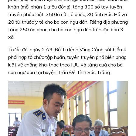
khăn (mỗi phần 1 triệu đồng); tặng 300 sổ tay tuyên
truyền pháp luật, 350 lá cờ Tổ quốc, 30 ảnh Bác Hồ và
20 túi thuốc y tế cho bà con ngư dân. Riêng địa phương
tặng 250 áo phao cho bà con ngư dân trên địa bàn 3
xã.
Trước đó, ngày 27/3, Bộ Tư lệnh Vùng Cảnh sát biển 4
phối hợp tổ chức tập huấn, tuyên truyền phổ biến pháp
luật về chống khai thác theo IUU và tặng quà cho bà
con ngư dân tại huyện Trần Đề, tỉnh Sóc Trăng.