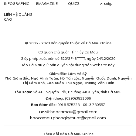
INFOGRAPHIC
EMAGAZINE
QUIZZ
ភាសាខ្មែរ
LIÊN HỆ QUẢNG
CÁO
© 2005 - 2023 Bản quyền thuộc về Cà Mau Online
Cơ quan chủ quản: Tỉnh ủy Cà Mau
Giấy phép xuất bản số 620/GP-BTTTT, ngày 24/12/2020
Báo Cà Mau giữ bản quyền nội dung trên website này.
Giám đốc: Lâm Hồ Sỹ
Phó Giám đốc: Ngô Minh Toàn, Hồ Tấn Lộc, Nguyễn Quốc Danh, Nguyễn
Thị Lâm Anh, Cao Xuân Thu Ngọc, Trương Văn Tuấn
Tòa soạn:
Số 413 Nguyễn Trãi, Phường An Xuyên, tỉnh Cà Mau.
Điện thoại:
(0290)3831066
Ban Giám đốc:
0918.575228 - 0913.780557
baocamau@gmail.com
Email:
baocamau.phongkythuat@gmail.com
Theo dõi Báo Cà Mau Online