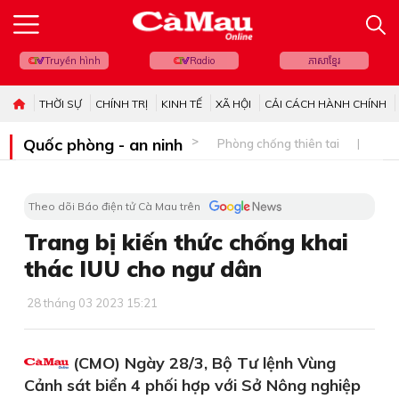
Truyền hình
Radio
ភាសាខ្មែរ
THỜI SỰ
CHÍNH TRỊ
KINH TẾ
XÃ HỘI
CẢI CÁCH HÀNH CHÍNH
Quốc phòng - an ninh
Phòng chống thiên tai
Bi
Theo dõi Báo điện tử Cà Mau trên
Trang bị kiến thức chống khai
thác IUU cho ngư dân
28 tháng 03 2023 15:21
(CMO) Ngày 28/3, Bộ Tư lệnh Vùng
Cảnh sát biển 4 phối hợp với Sở Nông nghiệp