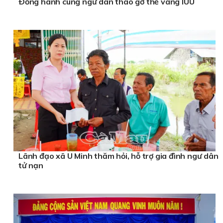
Ðồng hành cùng ngư dân tháo gỡ thẻ vàng IUU
Lãnh đạo xã U Minh thăm hỏi, hỗ trợ gia đình ngư dân
tử nạn