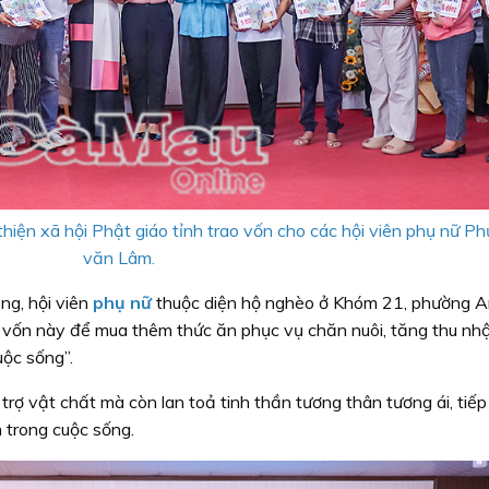
iện xã hội Phật giáo tỉnh trao vốn cho các hội viên phụ nữ P
văn Lâm.
ng, hội viên
phụ nữ
thuộc diện hộ nghèo ở Khóm 21, phường 
ố vốn này để mua thêm thức ăn phục vụ chăn nuôi, tăng thu nh
uộc sống”.
trợ vật chất mà còn lan toả tinh thần tương thân tương ái, tiế
 trong cuộc sống.