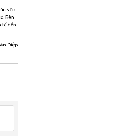
uồn vốn
ác. Bên
h tế bền
ên Diệp