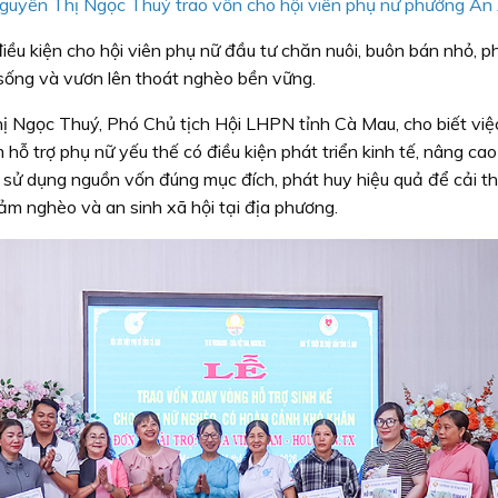
guyễn Thị Ngọc Thuý trao vốn cho hội viên phụ nữ phường An
u kiện cho hội viên phụ nữ đầu tư chăn nuôi, buôn bán nhỏ, ph
c sống và vươn lên thoát nghèo bền vững.
hị Ngọc Thuý, Phó Chủ tịch Hội LHPN tỉnh Cà Mau, cho biết việ
 hỗ trợ phụ nữ yếu thế có điều kiện phát triển kinh tế, nâng cao
sử dụng nguồn vốn đúng mục đích, phát huy hiệu quả để cải th
ảm nghèo và an sinh xã hội tại địa phương.