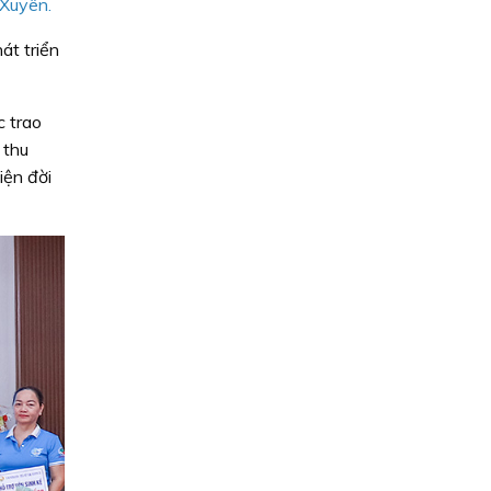
 Xuyên.
át triển
c trao
 thu
iện đời