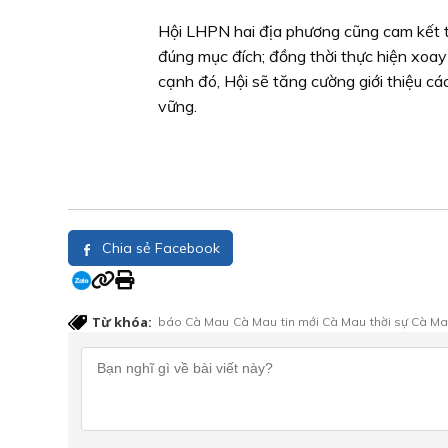
Hội LHPN hai địa phương cũng cam kết t
đúng mục đích; đồng thời thực hiện xoa
cạnh đó, Hội sẽ tăng cường giới thiệu các
vững.
Chia sẻ Facebook
Từ khóa:
báo Cà Mau
Cà Mau
tin mới Cà Mau
thời sự Cà M