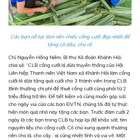
Các bạn nỗ lực làm nên chiếc cổng cưới đẹp nhất để
tặng cô dâu, chú rể.
Chị Nguyễn Hồng Niêm, Bí thư Xã đoàn Khánh Hải,
chia sẻ: “CLB cổng cưới lá dừa truyền thống của Hội
Liên hiệp Thanh niên Việt Nam xã Khánh Hải làm cổng
cưới lá dừa tặng quà cưới cho 3 thành viên trong CLB.
Bình thường, chi phí để thuê cổng cưới cũng phải từ 2
triệu đồng trở lên. Ðể tiết kiệm và cũng muốn góp sức
cho ngày vui của các bạn ÐVTN, chúng tôi đã tự thực
hiện món quà nhỏ này tặng các bạn. Trước đám cưới 2
ngày là các bạn trong CLB tụ họp lại để khảo sát, tìm
nguyên liệu cho cổng cưới. Cô chú xung quanh thương
nên cho lá, cho cây... ai cũng nhiệt tình và vui vẻ. Một