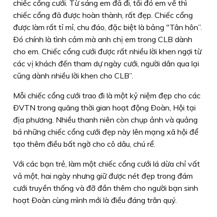
chiếc cổng cưới. Từ sáng em đã đi, tối đó em về thì
chiếc cổng đã được hoàn thành, rất đẹp. Chiếc cổng
được làm rất tỉ mỉ, chu đáo, đặc biệt là bảng "Tân hôn”.
Ðó chính là tình cảm mà anh chị em trong CLB dành
cho em. Chiếc cổng cưới được rất nhiều lời khen ngợi từ
các vị khách đến tham dự ngày cưới, người dân qua lại
cũng dành nhiều lời khen cho CLB”.
Mỗi chiếc cổng cưới trao đi là một kỷ niệm đẹp cho các
ÐVTN trong quãng thời gian hoạt động Ðoàn, Hội tại
địa phương. Nhiều thanh niên còn chụp ảnh và quảng
bá những chiếc cổng cưới đẹp này lên mạng xã hội để
tạo thêm điều bất ngờ cho cô dâu, chú rể.
Với các bạn trẻ, làm một chiếc cổng cưới lá dừa chỉ vất
vả một, hai ngày nhưng giữ được nét đẹp trong đám
cưới truyền thống và đỡ đần thêm cho người bạn sinh
hoạt Ðoàn cùng mình mới là điều đáng trân quý.