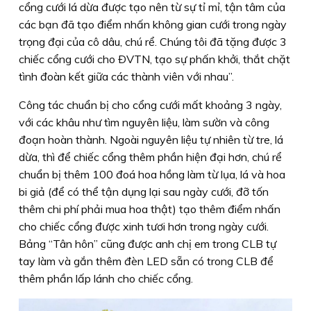
cổng cưới lá dừa được tạo nên từ sự tỉ mỉ, tận tâm của
các bạn đã tạo điểm nhấn không gian cưới trong ngày
trọng đại của cô dâu, chú rể. Chúng tôi đã tặng được 3
chiếc cổng cưới cho ÐVTN, tạo sự phấn khởi, thắt chặt
tình đoàn kết giữa các thành viên với nhau”.
Công tác chuẩn bị cho cổng cưới mất khoảng 3 ngày,
với các khâu như tìm nguyên liệu, làm sườn và công
đoạn hoàn thành. Ngoài nguyên liệu tự nhiên từ tre, lá
dừa, thì để chiếc cổng thêm phần hiện đại hơn, chú rể
chuẩn bị thêm 100 đoá hoa hồng làm từ lụa, lá và hoa
bi giả (để có thể tận dụng lại sau ngày cưới, đỡ tốn
thêm chi phí phải mua hoa thật) tạo thêm điểm nhấn
cho chiếc cổng được xinh tươi hơn trong ngày cưới.
Bảng “Tân hôn” cũng được anh chị em trong CLB tự
tay làm và gắn thêm đèn LED sẵn có trong CLB để
thêm phần lấp lánh cho chiếc cổng.