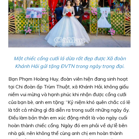
Một chiếc cổng cưới lá dừa rất đẹp được Xã đoàn
Khánh Hải gửi tặng ÐVTN trong ngày trọng đại.
Bạn Phạm Hoàng Huy, đoàn viên hiện đang sinh hoạt
tại Chi đoàn ấp Trùm Thuật, xã Khánh Hải, không giấu
niềm vui mừng và hạnh phúc khi nhận được cổng cưới
của bạn bè, anh em tặng: “Kỷ niệm khó quên chắc có lẽ
là tất cả những gì đã diễn ra trong suốt những ngày ấy.
Ðiều làm bản thân em xúc động nhất là vào ngày cuối
hoàn thành chiếc cổng. Ngày đó em phải về dự lễ bên
nhà gái, nên không thể cùng anh chị em hoàn thành