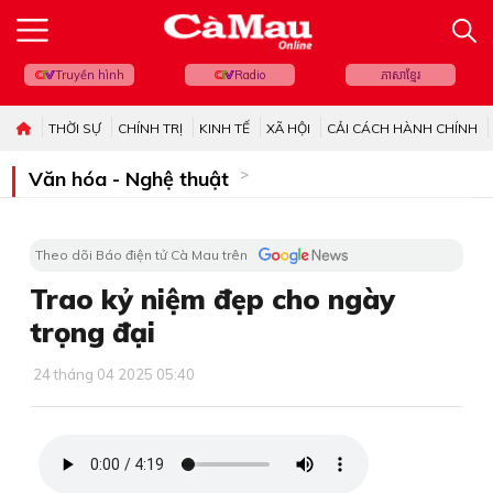
Truyền hình
Radio
ភាសាខ្មែរ
THỜI SỰ
CHÍNH TRỊ
KINH TẾ
XÃ HỘI
CẢI CÁCH HÀNH CHÍNH
Văn hóa - Nghệ thuật
Theo dõi Báo điện tử Cà Mau trên
Trao kỷ niệm đẹp cho ngày
trọng đại
24 tháng 04 2025 05:40