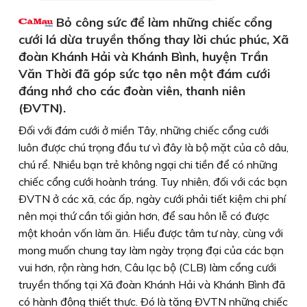
Bỏ công sức để làm những chiếc cổng
cưới lá dừa truyền thống thay lời chúc phúc, Xã
đoàn Khánh Hải và Khánh Bình, huyện Trần
Văn Thời đã góp sức tạo nên một đám cưới
đáng nhớ cho các đoàn viên, thanh niên
(ÐVTN).
Đối với đám cưới ở miền Tây, những chiếc cổng cưới
luôn được chú trọng đầu tư vì đây là bộ mặt của cô dâu,
chú rể. Nhiều bạn trẻ không ngại chi tiền để có những
chiếc cổng cưới hoành tráng. Tuy nhiên, đối với các bạn
ÐVTN ở các xã, các ấp, ngày cưới phải tiết kiệm chi phí
nên mọi thứ cần tối giản hơn, để sau hôn lễ có được
một khoản vốn làm ăn. Hiểu được tâm tư này, cùng với
mong muốn chung tay làm ngày trọng đại của các bạn
vui hơn, rộn ràng hơn, Câu lạc bộ (CLB) làm cổng cưới
truyền thống tại Xã đoàn Khánh Hải và Khánh Bình đã
có hành động thiết thực. Ðó là tặng ÐVTN những chiếc