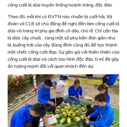
cổng cưới lá dừa truyền thống hoành tráng, độc đáo.
Theo đó, mỗi khi có ÐVTN nào chuẩn bị cưới hỏi, Xã
đoàn và CLB sẽ chủ động đề nghị đến làm cổng cưới lá
dừa và trang trí phụ gia đình cô dâu, chú rể. Chỉ cần tàu
lá dừa, cây chuối... cùng một số phụ kiện đơn giản như
lá, buồng trái của cây đủng đỉnh cũng đủ để tạo thành
một chiếc cổng cưới đẹp. Sự gần gũi với thiên nhiên của
cổng cưới lá dừa và cách tạo hình độc đáo, tỉ mỉ đã gây
ấn tượng mạnh đối với quan khách đến dự.