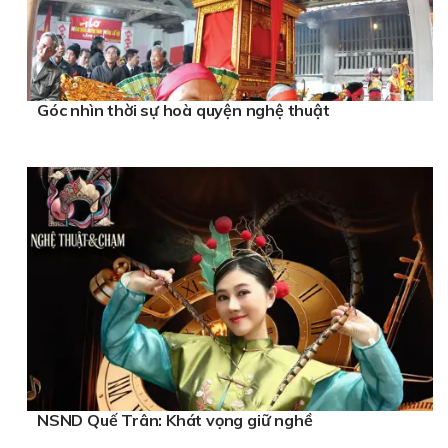
Góc nhìn thời sự hoà quyện nghệ thuật
NSND Quế Trân: Khát vọng giữ nghề