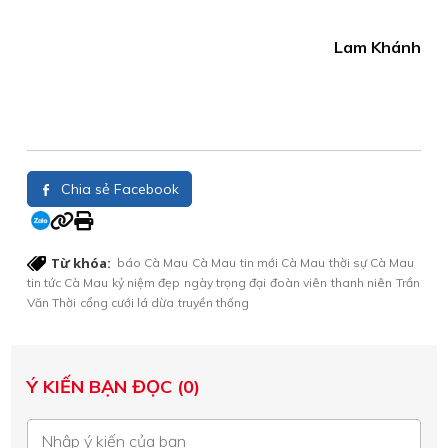
Lam Khánh
Chia sẻ Facebook
Từ khóa:
báo Cà Mau
Cà Mau
tin mới Cà Mau
thời sự Cà Mau
tin tức Cà Mau
kỷ niệm đẹp
ngày trọng đại
đoàn viên
thanh niên
Trần
Văn Thời
cổng cưới lá dừa
truyền thống
Ý KIẾN BẠN ĐỌC (0)