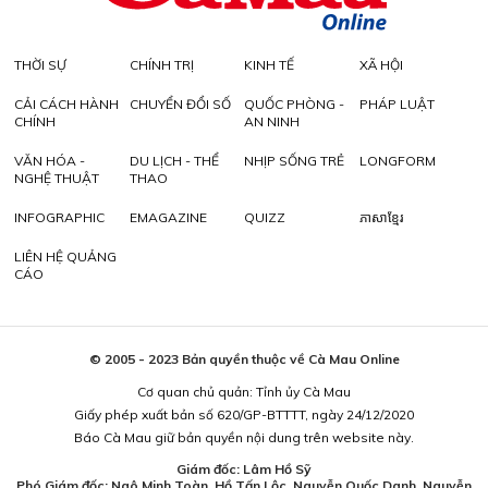
THỜI SỰ
CHÍNH TRỊ
KINH TẾ
XÃ HỘI
CẢI CÁCH HÀNH
CHUYỂN ĐỔI SỐ
QUỐC PHÒNG -
PHÁP LUẬT
CHÍNH
AN NINH
VĂN HÓA -
DU LỊCH - THỂ
NHỊP SỐNG TRẺ
LONGFORM
NGHỆ THUẬT
THAO
INFOGRAPHIC
EMAGAZINE
QUIZZ
ភាសាខ្មែរ
LIÊN HỆ QUẢNG
CÁO
© 2005 - 2023 Bản quyền thuộc về Cà Mau Online
Cơ quan chủ quản: Tỉnh ủy Cà Mau
Giấy phép xuất bản số 620/GP-BTTTT, ngày 24/12/2020
Báo Cà Mau giữ bản quyền nội dung trên website này.
Giám đốc: Lâm Hồ Sỹ
Phó Giám đốc: Ngô Minh Toàn, Hồ Tấn Lộc, Nguyễn Quốc Danh, Nguyễn