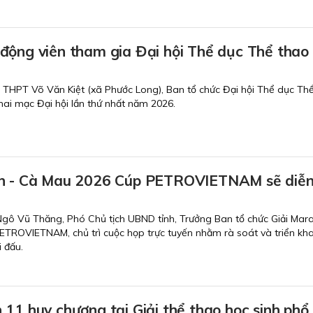
động viên tham gia Đại hội Thể dục Thể tha
g THPT Võ Văn Kiệt (xã Phước Long), Ban tổ chức Đại hội Thể dục Th
hai mạc Đại hội lần thứ nhất năm 2026.
on - Cà Mau 2026 Cúp PETROVIETNAM sẽ diễn
Ngô Vũ Thăng, Phó Chủ tịch UBND tỉnh, Trưởng Ban tổ chức Giải Mar
TROVIETNAM, chủ trì cuộc họp trực tuyến nhằm rà soát và triển kh
i đấu.
11 huy chương tại Giải thể thao học sinh phổ