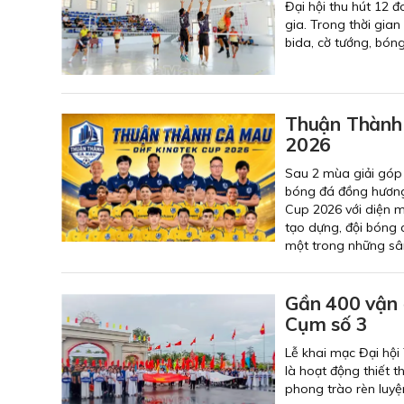
Đại hội thu hút 12 
gia. Trong thời gian
bida, cờ tướng, bón
Thuận Thành 
2026
Sau 2 mùa giải góp
bóng đá đồng hương 
Cup 2026 với diện 
tạo dựng, đội bóng 
một trong những sân
Gần 400 vận đ
Cụm số 3
Lễ khai mạc Đại hội
là hoạt động thiết 
phong trào rèn luyệ