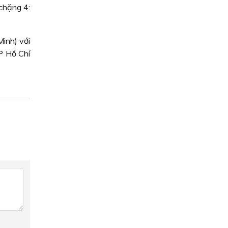
chặng 4:
inh) với
P Hồ Chí