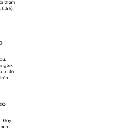
Hội tham
bơi lội,
p
au,
Kingtek
 trị đã
trên
ao
7. Đây
mạnh