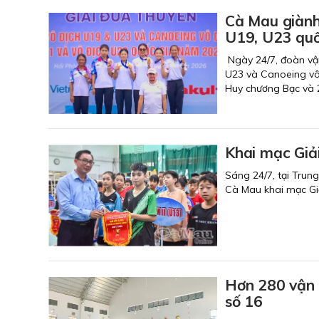
Cà Mau giành
U19, U23 qu
Ngày 24/7, đoàn vận
U23 và Canoeing vô 
Huy chương Bạc và 
Khai mạc Giải
Sáng 24/7, tại Trun
Cà Mau khai mạc Giả
Hơn 280 vận 
số 16