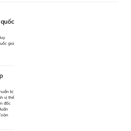
 quốc
Huy
uốc gia
p
huẩn bị
h vị thế
ám đốc
Huấn
 Toàn