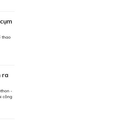
o cụm
ể thao
 ra
athon -
ai công