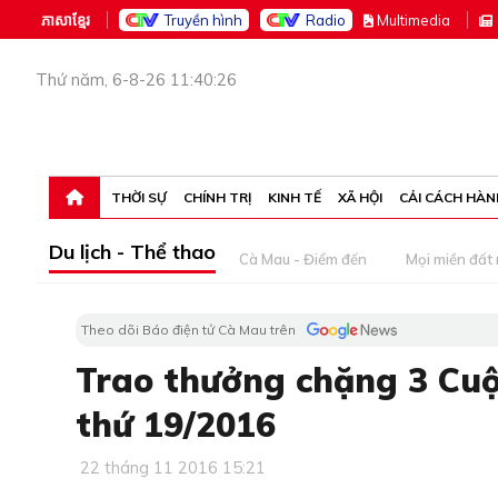
ភាសាខ្មែរ
Truyền hình
Radio
M
ultimedia
Thứ năm, 6-8-26 11:40:26
THỜI SỰ
CHÍNH TRỊ
KINH TẾ
XÃ HỘI
CẢI CÁCH HÀN
Du lịch - Thể thao
Cà Mau - Điểm đến
Mọi miền đất
Theo dõi Báo điện tử Cà Mau trên
Trao thưởng chặng 3 Cuộ
thứ 19/2016
22 tháng 11 2016 15:21