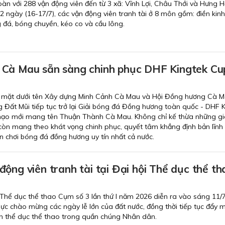
đoàn với 288 vận động viên đến từ 3 xã: Vĩnh Lợi, Châu Thới và Hưng 
 2 ngày (16-17/7), các vận động viên tranh tài ở 8 môn gồm: điền kinh, 
g đá, bóng chuyền, kéo co và cầu lông.
Cà Mau sẵn sàng chinh phục DHF Kingtek Cu
 mặt dưới tên Xây dựng Minh Cảnh Cà Mau và Hội Đồng hương Cà M
Đất Mũi tiếp tục trở lại Giải bóng đá Đồng hương toàn quốc - DHF 
mạo mới mang tên Thuận Thành Cà Mau. Không chỉ kế thừa những giá
còn mang theo khát vọng chinh phục, quyết tâm khẳng định bản lĩnh 
 chơi bóng đá đồng hương uy tín nhất cả nước.
ộng viên tranh tài tại Đại hội Thể dục thể th
 Thể dục thể thao Cụm số 3 lần thứ I năm 2026 diễn ra vào sáng 11/
thực chào mừng các ngày lễ lớn của đất nước, đồng thời tiếp tục đẩy 
n thể dục thể thao trong quần chúng Nhân dân.