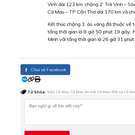
Vinh dài 123 km; chặng 2: Trà Vinh – S
Cà Mau – TP Cần Thơ dài 170 km và ch
Kết thúc chặng 3, áo vàng đã thuộc về 
tổng thời gian là 8 giờ 50 phút 19 giâ
Minh với tổng thời gian là 26 giờ 31 phút 
Chia sẻ Facebook
Từ khóa:
báo Cà Mau
Cà Mau
tin mới Cà Mau
thời sự Cà M