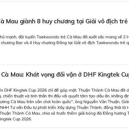
 Mau giành 8 huy chương tại Giải vô địch trẻ
 thủ mạnh, đội tuyển Taekwondo trẻ Cà Mau đã xuất sắc mang về 2 
 chương Bạc và 4 Huy chương Đồng tại Giải vô địch Taekwondo trẻ q
Cà Mau: Khát vọng đổi vận ở DHF Kingtek Cu
ến DHF Kingtek Cup 2026 chỉ để góp mặt. Thuận Thành Cà Mau đã c
g, chiến thuật và tinh thần thi đấu với quyết tâm tạo dấu ấn, khẳng địn
ương Cà Mau trên sân chơi toàn quốc", ông Nguyễn Văn Thuận, Gi
TNHH Tư vấn Đầu tư phát triển Xây dựng Thuận Thành, đồng thời là 
g Thuận Thành Cà Mau, chia sẻ trước thềm giải bóng đá Đồng hương
ingtek Cup 2026.