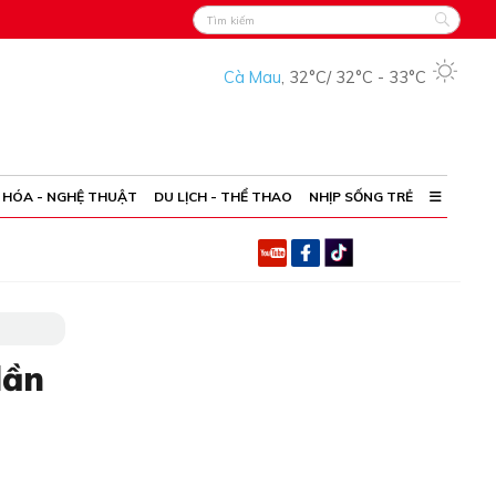
Cà Mau
,
32°C
/
32°C
-
33°C
 HÓA - NGHỆ THUẬT
DU LỊCH - THỂ THAO
NHỊP SỐNG TRẺ
lần