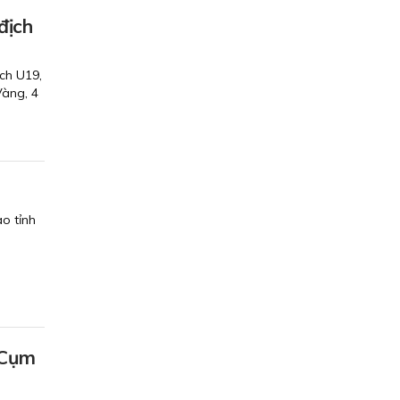
địch
ch U19,
Vàng, 4
o tỉnh
 Cụm