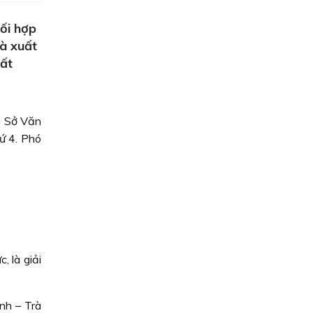
ối hợp
và xuất
ất
i Sở Văn
ứ 4. Phó
 là giải
nh – Trà