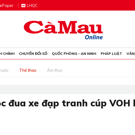
e
P
aper
LHQC
H CHÍNH
CHUYỂN ĐỔI SỐ
QUỐC PHÒNG - AN NINH
PHÁP LUẬT
VĂN
 nước
Thể thao
Ẩm thực
c đua xe đạp tranh cúp VOH 