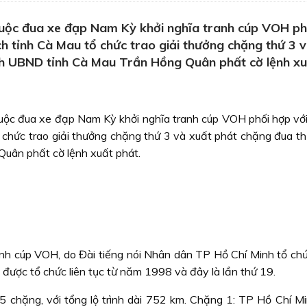
uộc đua xe đạp Nam Kỳ khởi nghĩa tranh cúp VOH ph
ch tỉnh Cà Mau tổ chức trao giải thưởng chặng thứ 3 
ch UBND tỉnh Cà Mau Trần Hồng Quân phất cờ lệnh xu
ộc đua xe đạp Nam Kỳ khởi nghĩa tranh cúp VOH phối hợp vớ
ổ chức trao giải thưởng chặng thứ 3 và xuất phát chặng đua th
uân phất cờ lệnh xuất phát.
h cúp VOH, do Đài tiếng nói Nhân dân TP Hồ Chí Minh tổ chức,
 được tổ chức liên tục từ năm 1998 và đây là lần thứ 19.
5 chặng, với tổng lộ trình dài 752 km. Chặng 1: TP Hồ Chí Mi