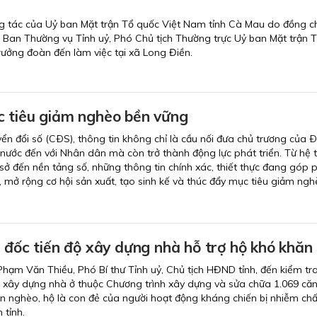
g tác của Uỷ ban Mặt trận Tổ quốc Việt Nam tỉnh Cà Mau do đồng ch
n Ban Thường vụ Tỉnh uỷ, Phó Chủ tịch Thường trực Uỷ ban Mặt trận 
rưởng đoàn đến làm việc tại xã Long Điền.
 tiêu giảm nghèo bền vững
yển đổi số (CÐS), thông tin không chỉ là cầu nối đưa chủ trương của 
nước đến với Nhân dân mà còn trở thành động lực phát triển. Từ hệ 
 sở đến nền tảng số, những thông tin chính xác, thiết thực đang góp 
 mở rộng cơ hội sản xuất, tạo sinh kế và thúc đẩy mục tiêu giảm ng
 đốc tiến độ xây dựng nhà hỗ trợ hộ khó khăn
 Phạm Văn Thiều, Phó Bí thư Tỉnh uỷ, Chủ tịch HĐND tỉnh, đến kiểm tr
h xây dựng nhà ở thuộc Chương trình xây dựng và sửa chữa 1.069 că
n nghèo, hộ là con đẻ của người hoạt động kháng chiến bị nhiễm chấ
 tỉnh.