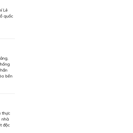
í Lê
Tổ quốc
Ðảng,
thống
phần
hèo bền
a thực
n nhà
t độc