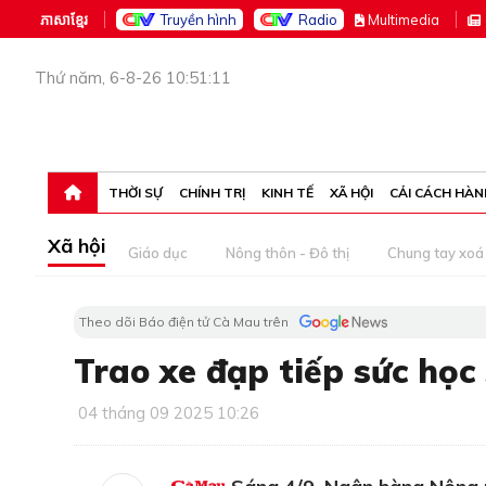
ភាសាខ្មែរ
Truyền hình
Radio
M
ultimedia
Thứ năm, 6-8-26 10:51:11
THỜI SỰ
CHÍNH TRỊ
KINH TẾ
XÃ HỘI
CẢI CÁCH HÀN
Xã hội
Giáo dục
Nông thôn - Đô thị
Chung tay xoá 
Theo dõi Báo điện tử Cà Mau trên
Trao xe đạp tiếp sức học
04 tháng 09 2025 10:26