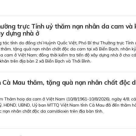
hường trực Tỉnh uỷ thăm nạn nhân da cam và 
ây dựng nhà ở
 tác tỉnh do đồng chí Huỳnh Quốc Việt, Phó Bí thư Thường trực Tỉnh 
thăm, tặng quà nạn nhân chất độc da cam tại xã Biển Bạch, nhân k
 cam ở Việt Nam; đồng thời kiểm tra tiến độ xây dựng nhà ở cho c
hăn trên địa bàn 2 xã Biển Bạch và Thới Bình.
h Cà Mau thăm, tặng quà nạn nhân chất độc 
m Thảm hoạ da cam ở Việt Nam (10/8/1961-10/8/2026), ngày 4/8, c
uỷ, HĐND, UBND, Uỷ ban MTTQ Việt Nam tỉnh Cà Mau đã đến thăm hỏ
c nạn nhân chất độc da cam/dioxin trên địa bàn tỉnh.