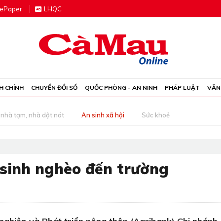
e
P
aper
LHQC
H CHÍNH
CHUYỂN ĐỔI SỐ
QUỐC PHÒNG - AN NINH
PHÁP LUẬT
VĂN
nhà tạm, nhà dột nát
An sinh xã hội
Sức khoẻ
 sinh nghèo đến trường