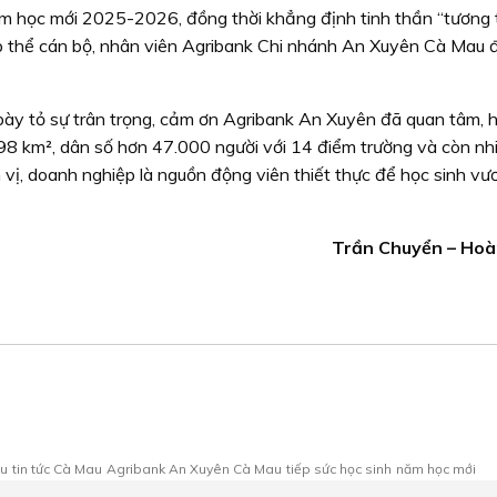
m học mới 2025-2026, đồng thời khẳng định tinh thần “tương 
p thể cán bộ, nhân viên Agribank Chi nhánh An Xuyên Cà Mau đ
ày tỏ sự trân trọng, cảm ơn Agribank An Xuyên đã quan tâm, h
98 km², dân số hơn 47.000 người với 14 điểm trường và còn nh
 vị, doanh nghiệp là nguồn động viên thiết thực để học sinh vư
Trần Chuyển – Ho
au
tin tức Cà Mau
Agribank An Xuyên Cà Mau
tiếp sức học sinh
năm học mới