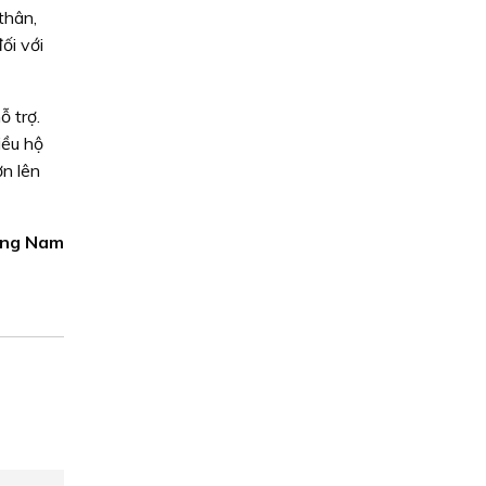
thân,
ối với
ỗ trợ.
iều hộ
ơn lên
àng Nam