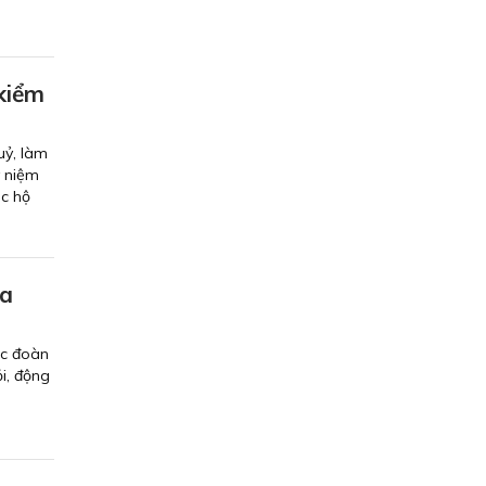
kiểm
uỷ, làm
ỷ niệm
ác hộ
da
ác đoàn
i, động