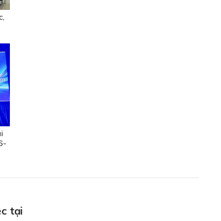
c,
i
6-
c tại