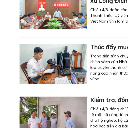
xã Long Điền
Chiều 4/8, đoàn côn
Thanh Triều, Uỷ viê
Việt Nam tỉnh làm t
Thúc đẩy mục
Trong tiến trình chu
chính sách của Nhà 
loa truyền thanh cơ
nâng cao nhận thức,
vững.
Kiểm tra, đôn
Chiều 4/8, đồng chí
tế một số công trìn
cho hộ nghèo, hộ cậ
hoá học trên địa bàn