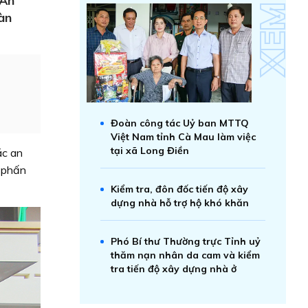
 An
oàn
Đoàn công tác Uỷ ban MTTQ
Việt Nam tỉnh Cà Mau làm việc
tại xã Long Điền
ác an
m phấn
Kiểm tra, đôn đốc tiến độ xây
dựng nhà hỗ trợ hộ khó khăn
Phó Bí thư Thường trực Tỉnh uỷ
thăm nạn nhân da cam và kiểm
tra tiến độ xây dựng nhà ở