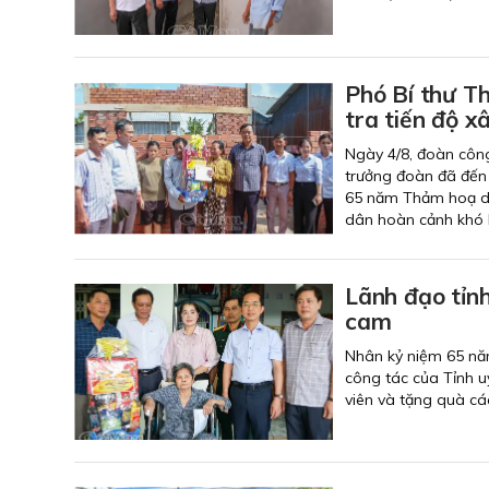
Phó Bí thư T
tra tiến độ x
Ngày 4/8, đoàn công
trưởng đoàn đã đến 
65 năm Thảm hoạ da
dân hoàn cảnh khó k
Lãnh đạo tỉn
cam
Nhân kỷ niệm 65 nă
công tác của Tỉnh 
viên và tặng quà cá