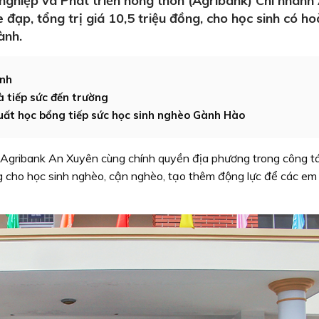
ghiệp và Phát triển nông thôn (Agribank) Chi nhánh
đạp, tổng trị giá 10,5 triệu đồng, cho học sinh có h
ành.
ình
 tiếp sức đến trường
uất học bổng tiếp sức học sinh nghèo Gành Hào
 Agribank An Xuyên cùng chính quyền địa phương trong công t
ng cho học sinh nghèo, cận nghèo, tạo thêm động lực để các e