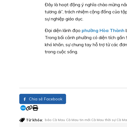
Đây là hoạt động ý nghĩa chào mừng nă
tương ái”, trách nhiệm cộng đồng của tậ
sự nghiệp giáo dục.
Đại diện lãnh đạo
phường Hòa Thành
b
Trong bối cảnh phường có diện tích gần 
khó khăn, sự chung tay hỗ trợ từ các đơn
trong cuộc sống.
Chia sẻ Facebook
Từ khóa:
báo Cà Mau
Cà Mau
tin mới Cà Mau
thời sự Cà M