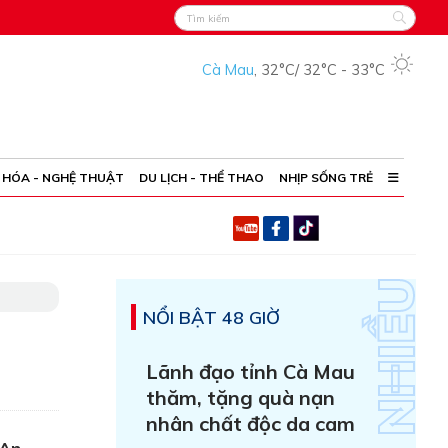
Cà Mau
,
32°C
/
32°C
-
33°C
 HÓA - NGHỆ THUẬT
DU LỊCH - THỂ THAO
NHỊP SỐNG TRẺ
NỔI BẬT 48 GIỜ
Lãnh đạo tỉnh Cà Mau
thăm, tặng quà nạn
nhân chất độc da cam