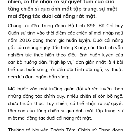
nhiên, có thể nhận rõ sự quyết tâm cao của
từng chiến sĩ qua ánh mắt tập trung, sự miệt
mài động tác dưới cái nắng rát mặt.
Chúng tôi đến Trung đoàn Bộ binh 896, Bộ Chỉ huy
Quân sự tỉnh vào thời điểm các chiến sĩ mới nhập ngũ
năm 2016 đang tham gia huấn luyện. Dưới cái nắng
gắt của những ngày đầu tháng 3 này, các tân binh vẫn
nghiêm túc thực hiện theo điều lệnh huấn luyện của
cán bộ hướng dẫn. “Nghiệp vụ” đơn giản nhất là 4 bài
thể dục buổi sáng, rồi đến đội hình đội ngũ, kỹ thuật
ném lựu đạn, ngắm bắn súng...
Mới bước vào môi trường quân đội và rèn luyện theo
những động tác chính quy, nhiều chiến sĩ còn bỡ ngỡ,
chưa thuần thục. Tuy nhiên, có thể nhận rõ sự quyết
tâm cao của từng chiến sĩ qua ánh mắt tập trung, sự
miệt mài động tác dưới cái nắng rát mặt.
Thượng tá Nguyễn Thành Tâm, Chính uỷ Trung đoàn