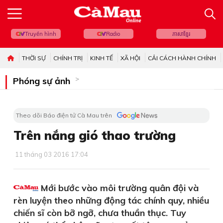
Truyền hình
Radio
ភាសាខ្មែរ
THỜI SỰ
CHÍNH TRỊ
KINH TẾ
XÃ HỘI
CẢI CÁCH HÀNH CHÍNH
Phóng sự ảnh
Theo dõi Báo điện tử Cà Mau trên
Trên nắng gió thao trường
11 tháng 03 2016 17:04
Mới bước vào môi trường quân đội và
rèn luyện theo những động tác chính quy, nhiều
chiến sĩ còn bỡ ngỡ, chưa thuần thục. Tuy