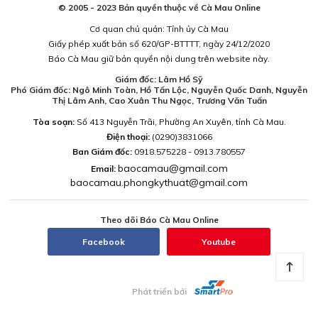
© 2005 - 2023 Bản quyền thuộc về Cà Mau Online
Cơ quan chủ quản: Tỉnh ủy Cà Mau
Giấy phép xuất bản số 620/GP-BTTTT, ngày 24/12/2020
Báo Cà Mau giữ bản quyền nội dung trên website này.
Giám đốc: Lâm Hồ Sỹ
Phó Giám đốc: Ngô Minh Toàn, Hồ Tấn Lộc, Nguyễn Quốc Danh, Nguyễn
Thị Lâm Anh, Cao Xuân Thu Ngọc, Trương Văn Tuấn
Tòa soạn:
Số 413 Nguyễn Trãi, Phường An Xuyên, tỉnh Cà Mau.
Điện thoại:
(0290)3831066
Ban Giám đốc:
0918.575228 - 0913.780557
baocamau@gmail.com
Email:
baocamau.phongkythuat@gmail.com
Theo dõi Báo Cà Mau Online
Facebook
Youtube
Phát triển bởi