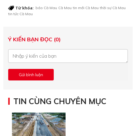
Từ khóa:
báo Cà Mau
Cà Mau
tin mới Cà Mau
thời sự Cà Mau
tin tức Cà Mau
Ý KIẾN BẠN ĐỌC (0)
TIN CÙNG CHUYÊN MỤC