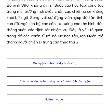
Bộ binh 896, khẳng định: “Bước vào học tập, công tác
trong môi trường mới chắc chắn các chiến sĩ sẽ không
khỏi bỡ ngỡ. Song, với sự động viên, giúp đỡ tận tình
của đội ngũ cán bộ các cấp, tư tưởng các tân binh đều
thông suốt, xác định tốt nhiệm vụ. Đây là yếu tố quan
trọng để các chiến sĩ trẻ nỗ lực học tập, rèn luyện, trở
thành người chiến sĩ trung can thực thụ”./.
Ôn luyện các bài thể dục buổi sáng.
Chăm chú lắng nghe hướng dẫn của cán bộ huấn luyện.
Ngắm mục tiêu.