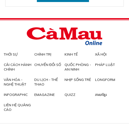
THỜI SỰ
CHÍNH TRỊ
KINH TẾ
XÃ HỘI
CẢI CÁCH HÀNH
CHUYỂN ĐỔI SỐ
QUỐC PHÒNG -
PHÁP LUẬT
CHÍNH
AN NINH
VĂN HÓA -
DU LỊCH - THỂ
NHỊP SỐNG TRẺ
LONGFORM
NGHỆ THUẬT
THAO
INFOGRAPHIC
EMAGAZINE
QUIZZ
ភាសាខ្មែរ
LIÊN HỆ QUẢNG
CÁO