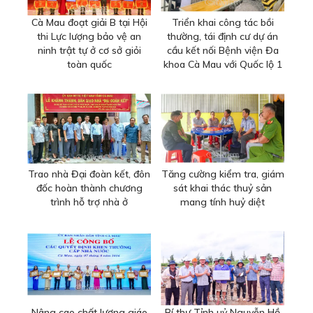
Cà Mau đoạt giải B tại Hội
Triển khai công tác bồi
thi Lực lượng bảo vệ an
thường, tái định cư dự án
ninh trật tự ở cơ sở giỏi
cầu kết nối Bệnh viện Đa
toàn quốc
khoa Cà Mau với Quốc lộ 1
Trao nhà Đại đoàn kết, đôn
Tăng cường kiểm tra, giám
đốc hoàn thành chương
sát khai thác thuỷ sản
trình hỗ trợ nhà ở
mang tính huỷ diệt
Nâng cao chất lượng giáo
Bí thư Tỉnh uỷ Nguyễn Hồ