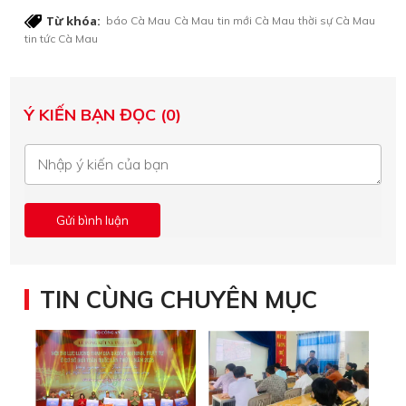
Từ khóa:
báo Cà Mau
Cà Mau
tin mới Cà Mau
thời sự Cà Mau
tin tức Cà Mau
Ý KIẾN BẠN ĐỌC (0)
TIN CÙNG CHUYÊN MỤC