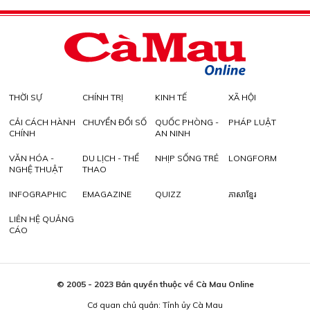
THỜI SỰ
CHÍNH TRỊ
KINH TẾ
XÃ HỘI
CẢI CÁCH HÀNH
CHUYỂN ĐỔI SỐ
QUỐC PHÒNG -
PHÁP LUẬT
CHÍNH
AN NINH
VĂN HÓA -
DU LỊCH - THỂ
NHỊP SỐNG TRẺ
LONGFORM
NGHỆ THUẬT
THAO
INFOGRAPHIC
EMAGAZINE
QUIZZ
ភាសាខ្មែរ
LIÊN HỆ QUẢNG
CÁO
© 2005 - 2023 Bản quyền thuộc về Cà Mau Online
Cơ quan chủ quản: Tỉnh ủy Cà Mau