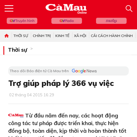
Truyền hình
Radio
ភាសាខ្មែរ
THỜI SỰ
CHÍNH TRỊ
KINH TẾ
XÃ HỘI
CẢI CÁCH HÀNH CHÍNH
Thời sự
Theo dõi Báo điện tử Cà Mau trên
Trợ giúp pháp lý 366 vụ việc
02 tháng 04 2015 16:29
Từ đầu năm đến nay, các hoạt động
công tác tư pháp được triển khai, thực hiện
đồng bộ, toàn diện, kịp thời và hoàn thành tốt