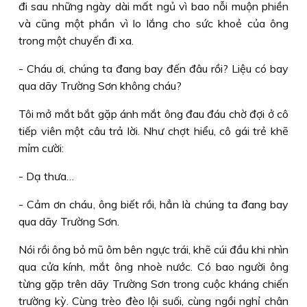
đi sau những ngày dài mất ngủ vì bao nỗi muộn phiền
và cũng một phần vì lo lắng cho sức khoẻ của ông
trong một chuyến đi xa.
- Cháu ơi, chúng ta đang bay đến đâu rồi? Liệu có bay
qua dãy Trường Sơn không cháu?
Tôi mở mắt bắt gặp ánh mắt ông đau đáu chờ đợi ở cô
tiếp viên một câu trả lời. Như chợt hiểu, cô gái trẻ khẽ
mỉm cười:
- Dạ thưa…
- Cảm ơn cháu, ông biết rồi, hẳn là chúng ta đang bay
qua dãy Trường Sơn.
Nói rồi ông bỏ mũ ôm bên ngực trái, khẽ cúi đầu khi nhìn
qua cửa kính, mắt ông nhoè nước. Có bao người ông
từng gặp trên dãy Trường Sơn trong cuộc kháng chiến
trường kỳ. Cùng trèo đèo lội suối, cùng ngồi nghỉ chân