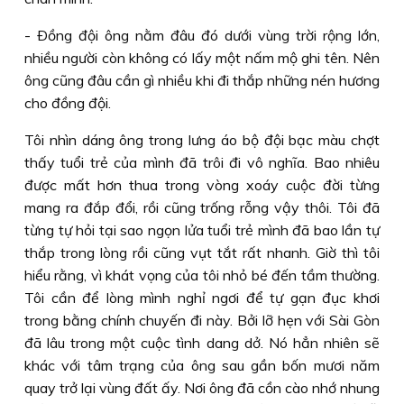
- Ðồng đội ông nằm đâu đó dưới vùng trời rộng lớn,
nhiều người còn không có lấy một nấm mộ ghi tên. Nên
ông cũng đâu cần gì nhiều khi đi thắp những nén hương
cho đồng đội.
Tôi nhìn dáng ông trong lưng áo bộ đội bạc màu chợt
thấy tuổi trẻ của mình đã trôi đi vô nghĩa. Bao nhiêu
được mất hơn thua trong vòng xoáy cuộc đời từng
mang ra đắp đổi, rồi cũng trống rỗng vậy thôi. Tôi đã
từng tự hỏi tại sao ngọn lửa tuổi trẻ mình đã bao lần tự
thắp trong lòng rồi cũng vụt tắt rất nhanh. Giờ thì tôi
hiểu rằng, vì khát vọng của tôi nhỏ bé đến tầm thường.
Tôi cần để lòng mình nghỉ ngơi để tự gạn đục khơi
trong bằng chính chuyến đi này. Bởi lỡ hẹn với Sài Gòn
đã lâu trong một cuộc tình dang dở. Nó hẳn nhiên sẽ
khác với tâm trạng của ông sau gần bốn mươi năm
quay trở lại vùng đất ấy. Nơi ông đã cồn cào nhớ nhung