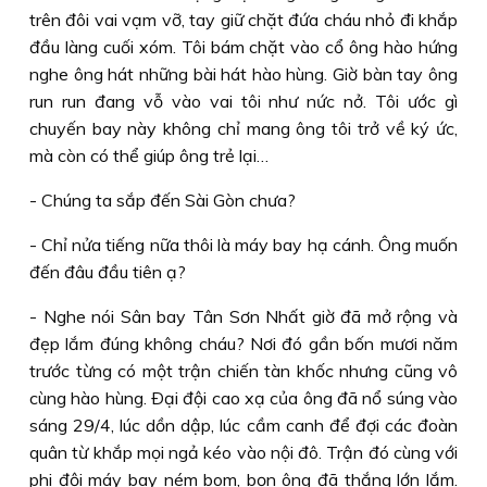
trên đôi vai vạm vỡ, tay giữ chặt đứa cháu nhỏ đi khắp
đầu làng cuối xóm. Tôi bám chặt vào cổ ông hào hứng
nghe ông hát những bài hát hào hùng. Giờ bàn tay ông
run run đang vỗ vào vai tôi như nức nở. Tôi ước gì
chuyến bay này không chỉ mang ông tôi trở về ký ức,
mà còn có thể giúp ông trẻ lại…
- Chúng ta sắp đến Sài Gòn chưa?
- Chỉ nửa tiếng nữa thôi là máy bay hạ cánh. Ông muốn
đến đâu đầu tiên ạ?
- Nghe nói Sân bay Tân Sơn Nhất giờ đã mở rộng và
đẹp lắm đúng không cháu? Nơi đó gần bốn mươi năm
trước từng có một trận chiến tàn khốc nhưng cũng vô
cùng hào hùng. Ðại đội cao xạ của ông đã nổ súng vào
sáng 29/4, lúc dồn dập, lúc cầm canh để đợi các đoàn
quân từ khắp mọi ngả kéo vào nội đô. Trận đó cùng với
phi đội máy bay ném bom, bọn ông đã thắng lớn lắm.