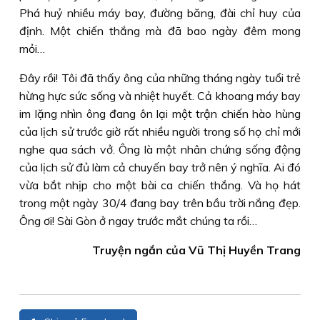
Phá huỷ nhiều máy bay, đường băng, đài chỉ huy của
định. Một chiến thắng mà đã bao ngày đêm mong
mỏi…
Ðây rồi! Tôi đã thấy ông của những tháng ngày tuổi trẻ
hừng hực sức sống và nhiệt huyết. Cả khoang máy bay
im lặng nhìn ông đang ôn lại một trận chiến hào hùng
của lịch sử trước giờ rất nhiều người trong số họ chỉ mới
nghe qua sách vở. Ông là một nhân chứng sống động
của lịch sử đủ làm cả chuyến bay trở nên ý nghĩa. Ai đó
vừa bắt nhịp cho một bài ca chiến thắng. Và họ hát
trong một ngày 30/4 đang bay trên bầu trời nắng đẹp.
Ông ơi! Sài Gòn ở ngay trước mắt chúng ta rồi…
Truyện ngắn của Vũ Thị Huyền Trang