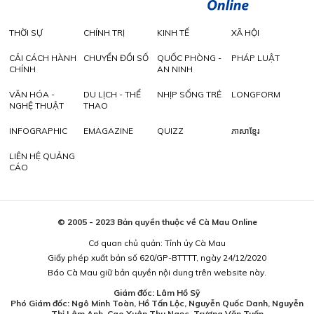
THỜI SỰ
CHÍNH TRỊ
KINH TẾ
XÃ HỘI
CẢI CÁCH HÀNH
CHUYỂN ĐỔI SỐ
QUỐC PHÒNG -
PHÁP LUẬT
CHÍNH
AN NINH
VĂN HÓA -
DU LỊCH - THỂ
NHỊP SỐNG TRẺ
LONGFORM
NGHỆ THUẬT
THAO
INFOGRAPHIC
EMAGAZINE
QUIZZ
ភាសាខ្មែរ
LIÊN HỆ QUẢNG
CÁO
© 2005 - 2023 Bản quyền thuộc về Cà Mau Online
Cơ quan chủ quản: Tỉnh ủy Cà Mau
Giấy phép xuất bản số 620/GP-BTTTT, ngày 24/12/2020
Báo Cà Mau giữ bản quyền nội dung trên website này.
Giám đốc: Lâm Hồ Sỹ
Phó Giám đốc: Ngô Minh Toàn, Hồ Tấn Lộc, Nguyễn Quốc Danh, Nguyễn
Thị Lâm Anh, Cao Xuân Thu Ngọc, Trương Văn Tuấn