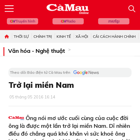
Truyền hình
Radio
ភាសាខ្មែរ
THỜI SỰ
CHÍNH TRỊ
KINH TẾ
XÃ HỘI
CẢI CÁCH HÀNH CHÍNH
Văn hóa - Nghệ thuật
Theo dõi Báo điện tử Cà Mau trên
Trở lại miền Nam
05 tháng 05 2016 16:14
Ông nói mơ ước cuối cùng của cuộc đời
ông là được một lần trở lại miền Nam. Dĩ nhiên
điều đó chẳng quá khó khăn vì sức khoẻ ông