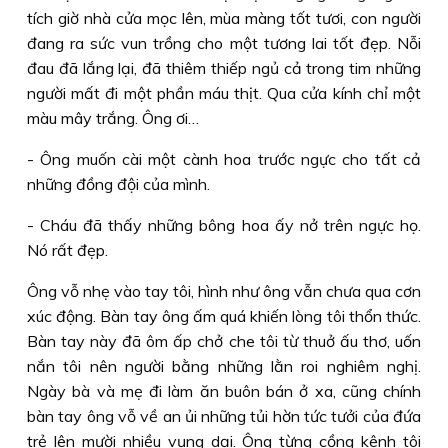
tích giờ nhà cửa mọc lên, mùa màng tốt tươi, con người
đang ra sức vun trồng cho một tương lai tốt đẹp. Nỗi
đau đã lắng lại, đã thiêm thiếp ngủ cả trong tim những
người mất đi một phần máu thịt. Qua cửa kính chỉ một
màu mây trắng. Ông ơi…
- Ông muốn cài một cành hoa trước ngực cho tất cả
những đồng đội của mình.
- Cháu đã thấy những bông hoa ấy nở trên ngực họ.
Nó rất đẹp.
Ông vỗ nhẹ vào tay tôi, hình như ông vẫn chưa qua cơn
xúc động. Bàn tay ông ấm quá khiến lòng tôi thổn thức.
Bàn tay này đã ôm ấp chở che tôi từ thuở ấu thơ, uốn
nắn tôi nên người bằng những lằn roi nghiêm nghị.
Ngày bà và mẹ đi làm ăn buôn bán ở xa, cũng chính
bàn tay ông vỗ về an ủi những tủi hờn tức tưởi của đứa
trẻ lên mười nhiều vụng dại. Ông từng cồng kênh tôi