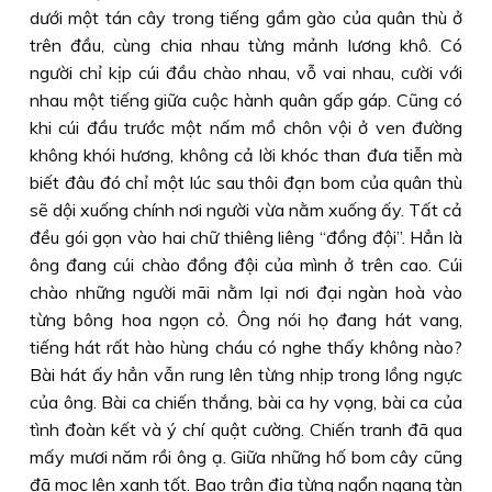
dưới một tán cây trong tiếng gầm gào của quân thù ở
trên đầu, cùng chia nhau từng mảnh lương khô. Có
người chỉ kịp cúi đầu chào nhau, vỗ vai nhau, cười với
nhau một tiếng giữa cuộc hành quân gấp gáp. Cũng có
khi cúi đầu trước một nấm mồ chôn vội ở ven đường
không khói hương, không cả lời khóc than đưa tiễn mà
biết đâu đó chỉ một lúc sau thôi đạn bom của quân thù
sẽ dội xuống chính nơi người vừa nằm xuống ấy. Tất cả
đều gói gọn vào hai chữ thiêng liêng “đồng đội”. Hẳn là
ông đang cúi chào đồng đội của mình ở trên cao. Cúi
chào những người mãi nằm lại nơi đại ngàn hoà vào
từng bông hoa ngọn cỏ. Ông nói họ đang hát vang,
tiếng hát rất hào hùng cháu có nghe thấy không nào?
Bài hát ấy hẳn vẫn rung lên từng nhịp trong lồng ngực
của ông. Bài ca chiến thắng, bài ca hy vọng, bài ca của
tình đoàn kết và ý chí quật cường. Chiến tranh đã qua
mấy mươi năm rồi ông ạ. Giữa những hố bom cây cũng
đã mọc lên xanh tốt. Bao trận địa từng ngổn ngang tàn