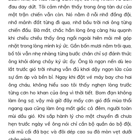
đau day dứt. Tôi cảm nhận thấy trong ông tàn dư của
một trận chiến vẫn còn. Nó nằm ở nỗi nhớ đồng đội,
nhớ mảnh đất từng đi qua, nhớ bầu trời nơi ông từng
chiến đấu. Bà mất, chắc hẳn lòng ông càng hiu quạnh
khi chiều chiều thấy ông ngồi ngoài hiên mải mê góp
nhặt trong lòng mình ký ức. Gần bốn mươi năm trôi qua,
bố tôi vẫn nhẹ nhàng từng bước chân chỉ sợ đánh thức
ông khỏi dòng chảy ký ức ấy. Ông là ngọn nến dù leo
lắt trước gió trời nhưng vẫn đủ khơi dậy ngọn lửa của
sự ấm áp và bền bỉ. Ngay khi đặt vé máy bay cho hai
ông cháu, không hiểu sao tôi thấy nghẹn lòng trước
từng cơn ho khan của ông vì thời tiết. Bom đạn không
làm ông sợ, vậy mà giờ đây mấy cơn gió đổi mùa thổi
ngang qua cũng làm ông mất giấc cả đêm, người toàn
mùi dầu gió. Khi sắp hành lý cho một chuyến đi chưa
hẹn trước ngày về ông nói chỉ cần bộ quần áo bộ đội,
cái mũ cối đã bạc và đôi dép cao su đã mòn vẹt dưới
chân mình.