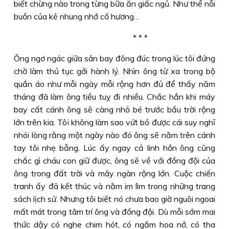
biết chừng nào trong từng bữa ăn giấc ngủ. Như thể nỗi
buồn của kẻ nhung nhớ cố hương…
* * *
Ông ngơ ngác giữa sân bay đông đúc trong lúc tôi đứng
chờ làm thủ tục gởi hành lý. Nhìn ông từ xa trong bộ
quần áo như mỗi ngày mỗi rộng hơn đủ để thấy năm
tháng đã làm ông tiều tuỵ đi nhiều. Chắc hẳn khi máy
bay cất cánh ông sẽ càng nhỏ bé trước bầu trời rộng
lớn trên kia. Tôi không làm sao vứt bỏ được cái suy nghĩ
nhói lòng rằng một ngày nào đó ông sẽ nằm trên cánh
tay tôi nhẹ bẫng. Lúc ấy ngay cả linh hồn ông cũng
chắc gì cháu con giữ được, ông sẽ về với đồng đội của
ông trong đất trời và mây ngàn rộng lớn. Cuộc chiến
tranh ấy đã kết thúc và nằm im lìm trong những trang
sách lịch sử. Nhưng tôi biết nó chưa bao giờ nguôi ngoai
mất mát trong tâm trí ông và đồng đội. Dù mỗi sớm mai
thức dậy có nghe chim hót, có ngắm hoa nở, có tha