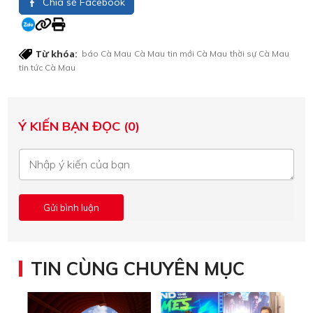
Chia sẻ Facebook
Từ khóa:
báo Cà Mau
Cà Mau
tin mới Cà Mau
thời sự Cà Mau
tin tức Cà Mau
Ý KIẾN BẠN ĐỌC (0)
TIN CÙNG CHUYÊN MỤC