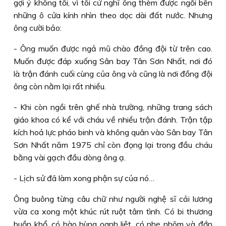
gợi ý không tồi, vì tôi cứ nghĩ ông thèm được ngồi bên
những ô cửa kính nhìn theo dọc dài đất nước. Nhưng
ông cười bảo:
- Ông muốn được ngả mũ chào đồng đội từ trên cao.
Muốn được đáp xuống Sân bay Tân Sơn Nhất, nơi đó
là trận đánh cuối cùng của ông và cũng là nơi đồng đội
ông còn nằm lại rất nhiều.
- Khi còn ngồi trên ghế nhà trường, những trang sách
giáo khoa có kể với cháu về nhiều trận đánh. Trận tập
kích hoả lực pháo binh và không quân vào Sân bay Tân
Sơn Nhất năm 1975 chỉ còn đọng lại trong đầu cháu
bằng vài gạch đầu dòng ông ạ.
- Lịch sử đã làm xong phận sự của nó…
Ông buông từng câu chữ như người nghệ sĩ cải lương
vừa ca xong một khúc rút ruột tâm tình. Có bi thương
buồn khổ, có hào hùng oanh liệt, có nhẹ nhõm và đớn