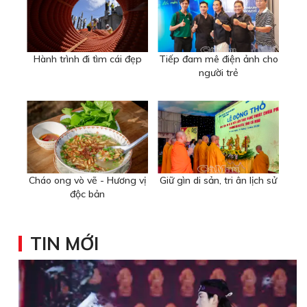
Hành trình đi tìm cái đẹp
Tiếp đam mê điện ảnh cho
người trẻ
Cháo ong vò vẽ - Hương vị
Giữ gìn di sản, tri ân lịch sử
độc bản
TIN MỚI