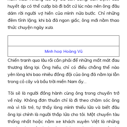
huyết áp có thể cướp bà đi bất cứ lúc nào nên ông đâu
dám rời người vợ hiền của mình nửa bước. Chỉ những
đêm tĩnh lặng, khi bà đã ngon giấc, ông mới nằm thao
thức chuyện ngày xưa.
Minh hoạ: Hoàng Vũ
Chiến tranh qua lâu rồi cần phải để những mất mát đau
thương lắng lại. Ông hiểu, chỉ có điều chẳng thể nào
yên lòng khi bao nhiêu đồng đội của ông đã nằm lại lẫn
trong cỏ cây và bầu trời miền Nam ấy…
Tôi sẽ là người đồng hành cùng ông trong chuyến trở
về này. Không đơn thuần chỉ là đi theo chăm sóc ông
mà vì tôi trẻ, tự thấy lòng mình thiếu lửa và biết đâu
ông lại chính là người thắp lửa cho tôi. Một chuyến tàu
thống nhất hoặc nằm xe khách xuyên Việt là những