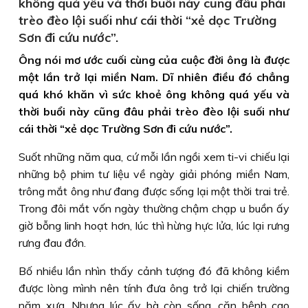
không quá yếu và thời buổi này cũng đâu phải
trèo đèo lội suối như cái thời “xẻ dọc Trường
Sơn đi cứu nước”.
Ông nói mơ ước cuối cùng của cuộc đời ông là được
một lần trở lại miền Nam. Dĩ nhiên điều đó chẳng
quá khó khăn vì sức khoẻ ông không quá yếu và
thời buổi này cũng đâu phải trèo đèo lội suối như
cái thời “xẻ dọc Trường Sơn đi cứu nước”.
Suốt những năm qua, cứ mỗi lần ngồi xem ti-vi chiếu lại
những bộ phim tư liệu về ngày giải phóng miền Nam,
trông mắt ông như đang được sống lại một thời trai trẻ.
Trong đôi mắt vốn ngày thường chậm chạp u buồn ấy
giờ bỗng linh hoạt hơn, lúc thì hừng hực lửa, lúc lại rưng
rưng đau đớn.
Bố nhiều lần nhìn thấy cảnh tượng đó đã không kiềm
được lòng mình nên tính đưa ông trở lại chiến trường
năm xưa. Nhưng lúc ấy bà còn sống, căn bệnh cao