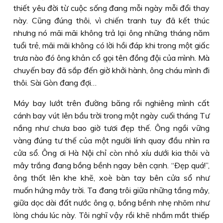
thiết yêu đời từ cuộc sống đang mỗi ngày mỗi đổi thay
này. Cũng đúng thôi, vì chiến tranh tuy đã kết thúc
nhưng nó mãi mãi không trả lại ông những tháng năm
tuổi trẻ, mãi mãi không có lời hồi đáp khi trong một giấc
trưa nào đó ông khản cổ gọi tên đồng đội của mình. Mà
chuyến bay đã sắp đến giờ khởi hành, ông cháu mình đi
thôi. Sài Gòn đang đợi…
Máy bay lướt trên đường băng rồi nghiêng mình cất
cánh bay vút lên bầu trời trong một ngày cuối tháng Tư
nắng như chưa bao giờ tươi đẹp thế. Ông ngồi vững
vàng đúng tư thế của một người lính quay đầu nhìn ra
cửa sổ. Ông ơi Hà Nội chỉ còn nhỏ xíu dưới kia thôi và
mây trắng đang bồng bềnh ngay bên cạnh. “Ðẹp quá!”,
ông thốt lên khe khẽ, xoè bàn tay bên cửa sổ như
muốn hứng mây trời. Ta đang trôi giữa những tầng mây,
giữa dọc dài đất nước ông ạ, bồng bềnh nhẹ nhõm như
lòng cháu lúc này. Tôi nghĩ vậy rồi khẽ nhắm mắt thiếp