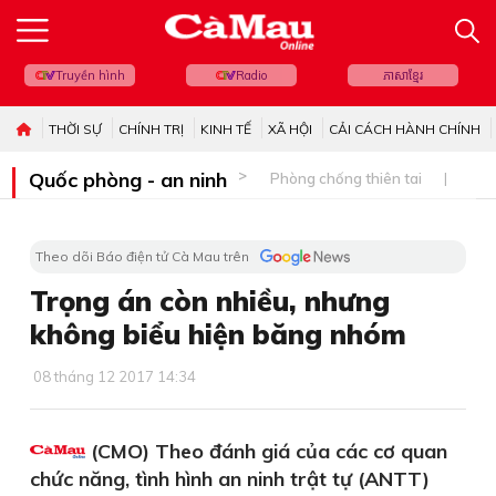
Truyền hình
Radio
ភាសាខ្មែរ
THỜI SỰ
CHÍNH TRỊ
KINH TẾ
XÃ HỘI
CẢI CÁCH HÀNH CHÍNH
Quốc phòng - an ninh
Phòng chống thiên tai
Bi
Theo dõi Báo điện tử Cà Mau trên
Trọng án còn nhiều, nhưng
không biểu hiện băng nhóm
08 tháng 12 2017 14:34
(CMO) Theo đánh giá của các cơ quan
chức năng, tình hình an ninh trật tự (ANTT)