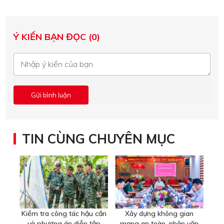
Ý KIẾN BẠN ĐỌC (0)
TIN CÙNG CHUYÊN MỤC
Kiểm tra công tác hậu cần
Xây dựng không gian
và phương án diễn tập
mạng an toàn, nhân văn