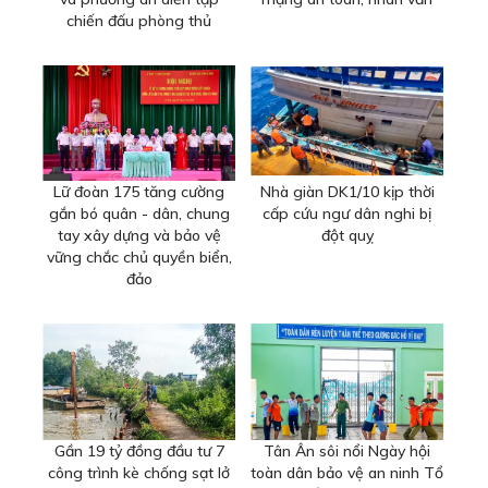
chiến đấu phòng thủ
Lữ đoàn 175 tăng cường
Nhà giàn DK1/10 kịp thời
gắn bó quân - dân, chung
cấp cứu ngư dân nghi bị
tay xây dựng và bảo vệ
đột quỵ
vững chắc chủ quyền biển,
đảo
Gần 19 tỷ đồng đầu tư 7
Tân Ân sôi nổi Ngày hội
công trình kè chống sạt lở
toàn dân bảo vệ an ninh Tổ