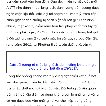
tra kiểm soát vào ban đêm. Qua đó, nhiều vụ việc gây mất
ANTT như đánh nhau, lạng lách, đánh võng trên đường được
ngăn chặn kịp thời, các loại tội phạm như ma tuý, trộm cắp,
cướp giật nhanh chóng bị phát hiện và bắt giữ. Điển hình
như vụ triệt xoá tụ điểm mua bán trái phép chất ma tuý tại
quán cà phê Tiger, Phường 6 hay việc nhanh chóng bắt giữ
3 đối tượng trong 2 vụ cướp giật tài sản xảy ra vào đêm 25,
rạng sáng 26/11, tại Phường 8 và tuyến đường Xuyên Á.
Các đối tượng tổ chức lạng lách, đánh võng khi tham gia
giao thông bị bắt đêm 2/9/2017.
Công tác phòng chống ma tuý cũng đạt nhiều kết quả hết
sức khả quan, nhiều tụ điểm, đối tượng mua bán, sử dụng
trái phép chất ma tuý bị phát hiện. Đối tượng có liên quan
dần trẻ hoá, địa điểm sử dụng không còn là những nơi vắng
vẻ mà được đưa vào những nơi vui chơi, tập trung đông