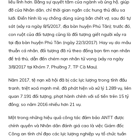
liều lĩnh hơn. Bằng sự quyết tâm của ngành và ủng hộ, giúp
đỡ của Nhân dân, chỉ thời gian ngắn các hung thủ đều sa
lưới. Điển hình là vụ chồng dùng súng bắn chết vợ, sau đó tự
sát (xảy ra ngày 8/5/2017, địa bàn huyện Phú Tân); trước đó,
con ruột của đối tượng cũng là đối tượng giết người xảy ra
tại địa bàn huyện Phú Tân (ngày 22/3/2017). Hay vụ do mâu
thuẫn cá nhân, đối tượng đã rủ theo đồng bọn tìm nạn nhân
để trả thù, dẫn đến chém nạn nhân tử vong (xảy ra ngày
3/8/2017 tại Khóm 7, Phường 7, TP Cà Mau).
Năm 2017, tệ nạn xã hội đã bị các lực lượng trong tỉnh đấu
tranh, triệt xoá mạnh mẽ, đã phát hiện và xử lý 1.289 vụ, liên
quan 7.191 đối tượng, phạt hành chính với số tiền trên 15 tỷ
đồng; so năm 2016 nhiều hơn 21 vụ.
Một trong những hiệu quả công tác đảm bảo ANTT được
chính quyền và Nhân dân đánh giá cao là việc Giám đốc
Công an tỉnh chỉ đạo các lực lượng nghiệp vụ tổ chức tuần