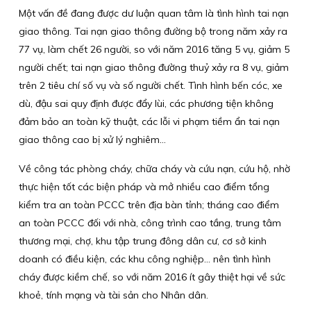
Một vấn đề đang được dư luận quan tâm là tình hình tai nạn
giao thông. Tai nạn giao thông đường bộ trong năm xảy ra
77 vụ, làm chết 26 người, so với năm 2016 tăng 5 vụ, giảm 5
người chết; tai nạn giao thông đường thuỷ xảy ra 8 vụ, giảm
trên 2 tiêu chí số vụ và số người chết. Tình hình bến cóc, xe
dù, đậu sai quy định được đẩy lùi, các phương tiện không
đảm bảo an toàn kỹ thuật, các lỗi vi phạm tiềm ẩn tai nạn
giao thông cao bị xử lý nghiêm…
Về công tác phòng cháy, chữa cháy và cứu nạn, cứu hộ, nhờ
thực hiện tốt các biện pháp và mở nhiều cao điểm tổng
kiểm tra an toàn PCCC trên địa bàn tỉnh; tháng cao điểm
an toàn PCCC đối với nhà, công trình cao tầng, trung tâm
thương mại, chợ, khu tập trung đông dân cư, cơ sở kinh
doanh có điều kiện, các khu công nghiệp… nên tình hình
cháy được kiềm chế, so với năm 2016 ít gây thiệt hại về sức
khoẻ, tính mạng và tài sản cho Nhân dân.