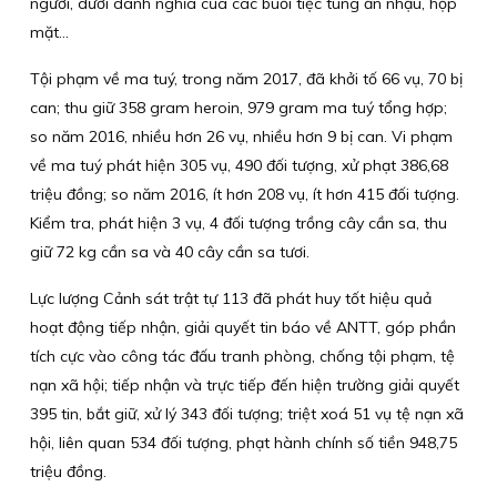
người, dưới danh nghĩa của các buổi tiệc tùng ăn nhậu, họp
mặt…
Tội phạm về ma tuý, trong năm 2017, đã khởi tố 66 vụ, 70 bị
can; thu giữ 358 gram heroin, 979 gram ma tuý tổng hợp;
so năm 2016, nhiều hơn 26 vụ, nhiều hơn 9 bị can. Vi phạm
về ma tuý phát hiện 305 vụ, 490 đối tượng, xử phạt 386,68
triệu đồng; so năm 2016, ít hơn 208 vụ, ít hơn 415 đối tượng.
Kiểm tra, phát hiện 3 vụ, 4 đối tượng trồng cây cần sa, thu
giữ 72 kg cần sa và 40 cây cần sa tươi.
Lực lượng Cảnh sát trật tự 113 đã phát huy tốt hiệu quả
hoạt động tiếp nhận, giải quyết tin báo về ANTT, góp phần
tích cực vào công tác đấu tranh phòng, chống tội phạm, tệ
nạn xã hội; tiếp nhận và trực tiếp đến hiện trường giải quyết
395 tin, bắt giữ, xử lý 343 đối tượng; triệt xoá 51 vụ tệ nạn xã
hội, liên quan 534 đối tượng, phạt hành chính số tiền 948,75
triệu đồng.