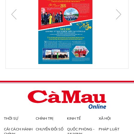
THỜI SỰ
CHÍNH TRỊ
KINH TẾ
XÃ HỘI
CẢI CÁCH HÀNH
CHUYỂN ĐỔI SỐ
QUỐC PHÒNG -
PHÁP LUẬT
CHÍNH
AN NINH