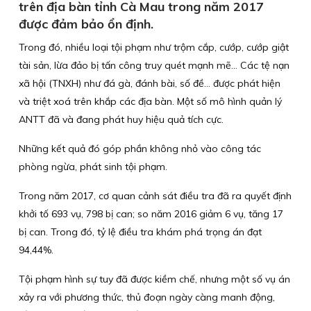
trên địa bàn tỉnh Cà Mau trong năm 2017
được đảm bảo ổn định.
Trong đó, nhiều loại tội phạm như trộm cắp, cướp, cướp giật
tài sản, lừa đảo bị tấn công truy quét mạnh mẽ… Các tệ nạn
xã hội (TNXH) như đá gà, đánh bài, số đề… được phát hiện
và triệt xoá trên khắp các địa bàn. Một số mô hình quản lý
ANTT đã và đang phát huy hiệu quả tích cực.
Những kết quả đó góp phần không nhỏ vào công tác
phòng ngừa, phát sinh tội phạm.
Trong năm 2017, cơ quan cảnh sát điều tra đã ra quyết định
khởi tố 693 vụ, 798 bị can; so năm 2016 giảm 6 vụ, tăng 17
bị can. Trong đó, tỷ lệ điều tra khám phá trọng án đạt
94,44%.
Tội phạm hình sự tuy đã được kiềm chế, nhưng một số vụ án
xảy ra với phương thức, thủ đoạn ngày càng manh động,