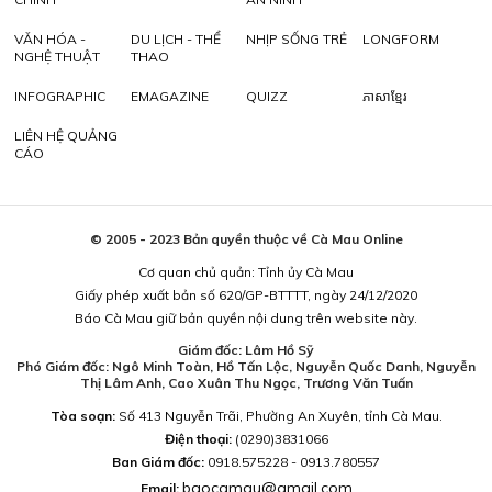
VĂN HÓA -
DU LỊCH - THỂ
NHỊP SỐNG TRẺ
LONGFORM
NGHỆ THUẬT
THAO
INFOGRAPHIC
EMAGAZINE
QUIZZ
ភាសាខ្មែរ
LIÊN HỆ QUẢNG
CÁO
© 2005 - 2023 Bản quyền thuộc về Cà Mau Online
Cơ quan chủ quản: Tỉnh ủy Cà Mau
Giấy phép xuất bản số 620/GP-BTTTT, ngày 24/12/2020
Báo Cà Mau giữ bản quyền nội dung trên website này.
Giám đốc: Lâm Hồ Sỹ
Phó Giám đốc: Ngô Minh Toàn, Hồ Tấn Lộc, Nguyễn Quốc Danh, Nguyễn
Thị Lâm Anh, Cao Xuân Thu Ngọc, Trương Văn Tuấn
Tòa soạn:
Số 413 Nguyễn Trãi, Phường An Xuyên, tỉnh Cà Mau.
Điện thoại:
(0290)3831066
Ban Giám đốc:
0918.575228 - 0913.780557
baocamau@gmail.com
Email: