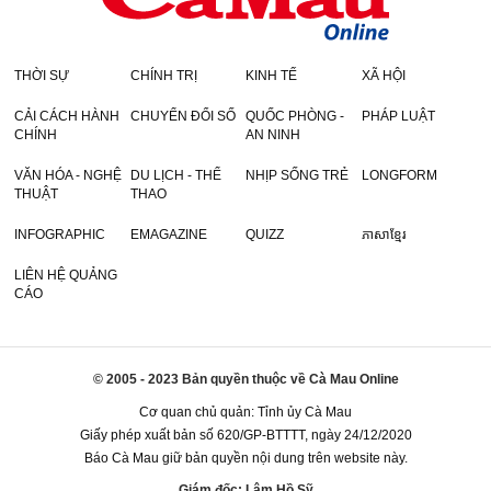
THỜI SỰ
CHÍNH TRỊ
KINH TẾ
XÃ HỘI
CẢI CÁCH HÀNH
CHUYỂN ĐỔI SỐ
QUỐC PHÒNG -
PHÁP LUẬT
CHÍNH
AN NINH
VĂN HÓA - NGHỆ
DU LỊCH - THỂ
NHỊP SỐNG TRẺ
LONGFORM
THUẬT
THAO
INFOGRAPHIC
EMAGAZINE
QUIZZ
ភាសាខ្មែរ
LIÊN HỆ QUẢNG
CÁO
© 2005 - 2023 Bản quyền thuộc về Cà Mau Online
Cơ quan chủ quản: Tỉnh ủy Cà Mau
Giấy phép xuất bản số 620/GP-BTTTT, ngày 24/12/2020
Báo Cà Mau giữ bản quyền nội dung trên website này.
Giám đốc: Lâm Hồ Sỹ