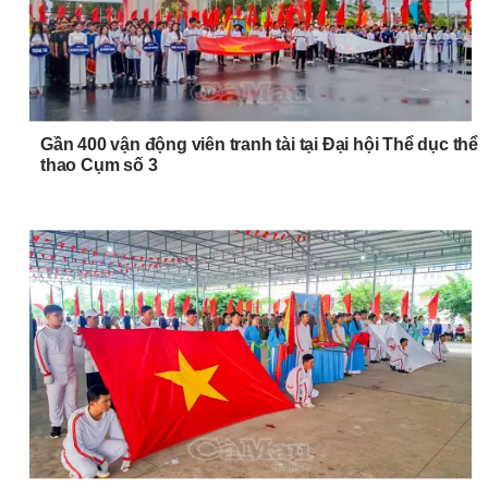
Gần 400 vận động viên tranh tài tại Đại hội Thể dục thể
thao Cụm số 3