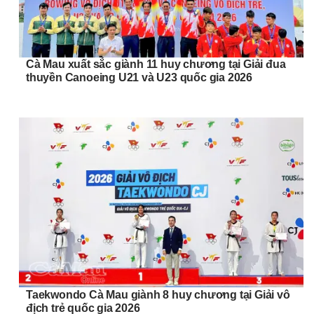
Cà Mau xuất sắc giành 11 huy chương tại Giải đua
thuyền Canoeing U21 và U23 quốc gia 2026
Taekwondo Cà Mau giành 8 huy chương tại Giải vô
địch trẻ quốc gia 2026