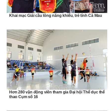
Khai mạc Giải cầu lông năng khiếu, trẻ tỉnh Cà Mau
Hơn 280 vận động viên tham gia Đại hội Thể dục thể
thao Cụm số 16