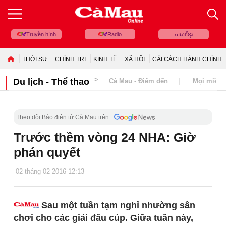
Truyền hình
Radio
ភាសាខ្មែរ
THỜI SỰ
CHÍNH TRỊ
KINH TẾ
XÃ HỘI
CẢI CÁCH HÀNH CHÍNH
Du lịch - Thể thao
Cà Mau - Điểm đến
Mọi miền 
Theo dõi Báo điện tử Cà Mau trên
Trước thềm vòng 24 NHA: Giờ
phán quyết
02 tháng 02 2016 12:13
Sau một tuần tạm nghỉ nhường sân
chơi cho các giải đấu cúp. Giữa tuần này,