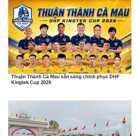
Thuận Thành Cà Mau sẵn sàng chinh phục DHF
Kingtek Cup 2026