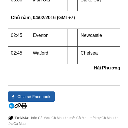
Chủ năm, 04/02/2016 (GMT+7)
02:45
Everton
Newcastle
02:45
Watford
Chelsea
Hải Phương
Chia sẻ Facebook
Từ khóa:
báo Cà Mau
Cà Mau
tin mới Cà Mau
thời sự Cà Mau
tin
tức Cà Mau