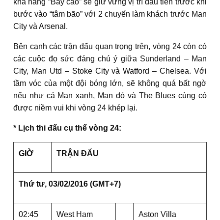
khả năng “Bầy cáo” sẽ giữ vững vị trí đầu tiên trước khi
bước vào “tâm bão” với 2 chuyến làm khách trước Man
City và Arsenal.
Bên cạnh các trận đấu quan trọng trên, vòng 24 còn có
các cuộc đọ sức đáng chú ý giữa Sunderland – Man
City, Man Utd – Stoke City và Watford – Chelsea. Với
tầm vóc của một đội bóng lớn, sẽ không quá bất ngờ
nếu như cả Man xanh, Man đỏ và The Blues cùng có
được niềm vui khi vòng 24 khép lại.
* Lịch thi đấu cụ thể vòng 24:
GIỜ
TRẬN ĐẤU
Thứ tư, 03/02/2016 (GMT+7)
02:45
West Ham
Aston Villa