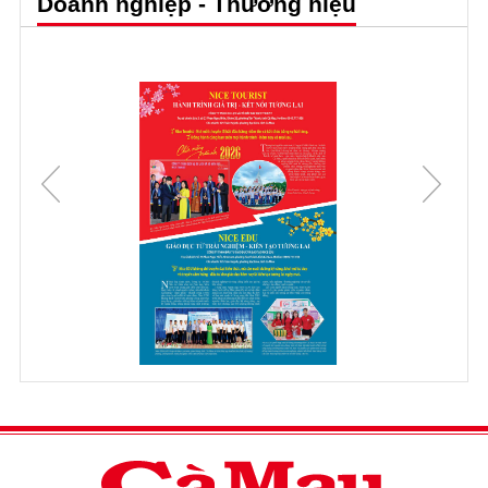
Doanh nghiệp - Thương hiệu