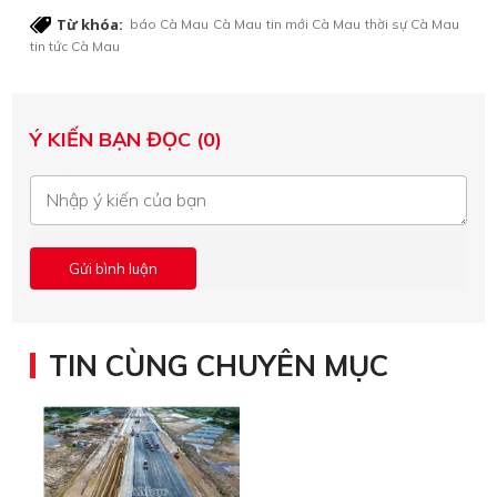
Từ khóa:
báo Cà Mau
Cà Mau
tin mới Cà Mau
thời sự Cà Mau
tin tức Cà Mau
Ý KIẾN BẠN ĐỌC (0)
TIN CÙNG CHUYÊN MỤC