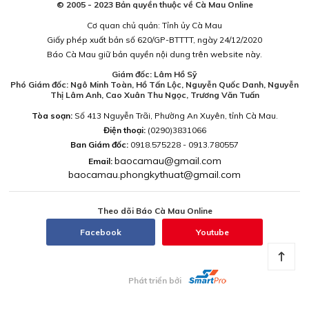
© 2005 - 2023 Bản quyền thuộc về Cà Mau Online
Cơ quan chủ quản: Tỉnh ủy Cà Mau
Giấy phép xuất bản số 620/GP-BTTTT, ngày 24/12/2020
Báo Cà Mau giữ bản quyền nội dung trên website này.
Giám đốc: Lâm Hồ Sỹ
Phó Giám đốc: Ngô Minh Toàn, Hồ Tấn Lộc, Nguyễn Quốc Danh, Nguyễn
Thị Lâm Anh, Cao Xuân Thu Ngọc, Trương Văn Tuấn
Tòa soạn:
Số 413 Nguyễn Trãi, Phường An Xuyên, tỉnh Cà Mau.
Điện thoại:
(0290)3831066
Ban Giám đốc:
0918.575228 - 0913.780557
baocamau@gmail.com
Email:
baocamau.phongkythuat@gmail.com
Theo dõi Báo Cà Mau Online
Facebook
Youtube
Phát triển bởi