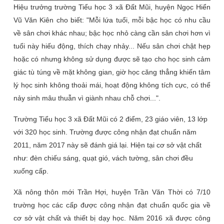
Hiệu trưởng trường Tiểu học 3 xã Đất Mũi, huyện Ngọc Hiển
Vũ Văn Kiên cho biết: "Mỗi lứa tuổi, mỗi bậc học có nhu cầu
về sân chơi khác nhau; bậc học nhỏ càng cần sân chơi hơn vì
tuổi này hiếu động, thích chạy nhảy... Nếu sân chơi chật hẹp
hoặc có nhưng không sử dụng được sẽ tạo cho học sinh cảm
giác tù túng về mặt không gian, giờ học căng thẳng khiến tâm
lý học sinh không thoải mái, hoạt động không tích cực, có thể
nảy sinh mâu thuẫn vì giành nhau chỗ chơi...".
Trường Tiểu học 3 xã Đất Mũi có 2 điểm, 23 giáo viên, 13 lớp
với 320 học sinh. Trường được công nhận đạt chuẩn năm
2011, năm 2017 này sẽ đánh giá lại. Hiện tại cơ sở vật chất
như: đèn chiếu sáng, quạt gió, vách tường, sân chơi đều
xuống cấp.
Xã nông thôn mới Trần Hợi, huyện Trần Văn Thời có 7/10
trường học các cấp được công nhận đạt chuẩn quốc gia về
cơ sở vật chất và thiết bị dạy học. Năm 2016 xã được công