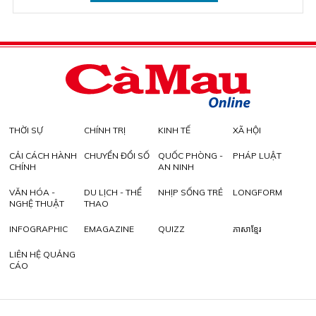
THỜI SỰ
CHÍNH TRỊ
KINH TẾ
XÃ HỘI
CẢI CÁCH HÀNH
CHUYỂN ĐỔI SỐ
QUỐC PHÒNG -
PHÁP LUẬT
CHÍNH
AN NINH
VĂN HÓA -
DU LỊCH - THỂ
NHỊP SỐNG TRẺ
LONGFORM
NGHỆ THUẬT
THAO
INFOGRAPHIC
EMAGAZINE
QUIZZ
ភាសាខ្មែរ
LIÊN HỆ QUẢNG
CÁO