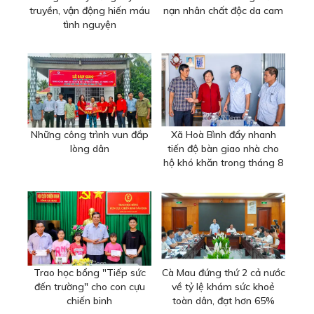
truyền, vận động hiến máu
nạn nhân chất độc da cam
tình nguyện
Những công trình vun đắp
Xã Hoà Bình đẩy nhanh
lòng dân
tiến độ bàn giao nhà cho
hộ khó khăn trong tháng 8
Trao học bổng "Tiếp sức
Cà Mau đứng thứ 2 cả nước
đến trường" cho con cựu
về tỷ lệ khám sức khoẻ
chiến binh
toàn dân, đạt hơn 65%