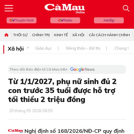
Truyền hình
Radio
ភាសាខ្មែរ
THỜI SỰ
CHÍNH TRỊ
KINH TẾ
XÃ HỘI
CẢI CÁCH HÀNH CHÍNH
Xã hội
Giáo dục
Nông thôn - Đô thị
Chung tay 
Theo dõi Báo điện tử Cà Mau trên
Từ 1/1/2027, phụ nữ sinh đủ 2
con trước 35 tuổi được hỗ trợ
tối thiểu 2 triệu đồng
20 tháng 05 2026 08:55
Nghị định số 168/2026/NĐ-CP quy định