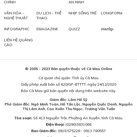
CHÍNH
AN NINH
VĂN HÓA -
DU LỊCH - THỂ
NHỊP SỐNG TRẺ
LONGFORM
NGHỆ THUẬT
THAO
INFOGRAPHIC
EMAGAZINE
QUIZZ
ភាសាខ្មែរ
LIÊN HỆ QUẢNG
CÁO
© 2005 - 2023 Bản quyền thuộc về Cà Mau Online
Cơ quan chủ quản: Tỉnh ủy Cà Mau
Giấy phép xuất bản số 620/GP-BTTTT, ngày 24/12/2020
Báo Cà Mau giữ bản quyền nội dung trên website này.
Giám đốc: Lâm Hồ Sỹ
Phó Giám đốc: Ngô Minh Toàn, Hồ Tấn Lộc, Nguyễn Quốc Danh, Nguyễn
Thị Lâm Anh, Cao Xuân Thu Ngọc, Trương Văn Tuấn
Tòa soạn:
Số 413 Nguyễn Trãi, Phường An Xuyên, tỉnh Cà Mau.
Điện thoại:
(0290)3831066
Ban Giám đốc:
0918.575228 - 0913.780557