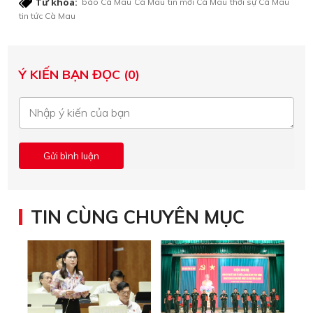
Từ khóa:
báo Cà Mau
Cà Mau
tin mới Cà Mau
thời sự Cà Mau
tin tức Cà Mau
Ý KIẾN BẠN ĐỌC (0)
TIN CÙNG CHUYÊN MỤC