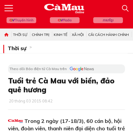
Truyền hình
Radio
ភាសាខ្មែរ
THỜI SỰ
CHÍNH TRỊ
KINH TẾ
XÃ HỘI
CẢI CÁCH HÀNH CHÍNH
Thời sự
Theo dõi Báo điện tử Cà Mau trên
Tuổi trẻ Cà Mau với biển, đảo
quê hương
20 tháng 03 2015 08:42
Trong 2 ngày (17-18/3), 60 cán bộ, hội
viên, đoàn viên, thanh niên đại diện cho tuổi trẻ