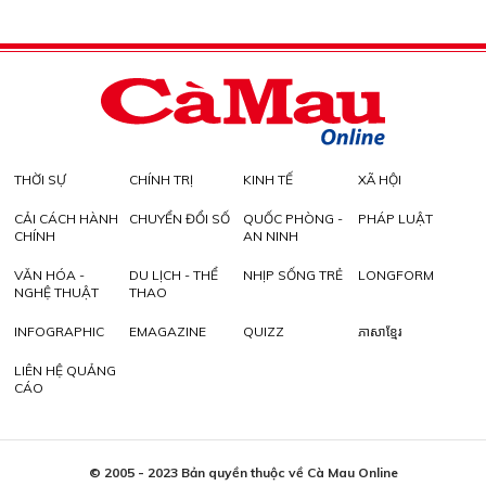
THỜI SỰ
CHÍNH TRỊ
KINH TẾ
XÃ HỘI
CẢI CÁCH HÀNH
CHUYỂN ĐỔI SỐ
QUỐC PHÒNG -
PHÁP LUẬT
CHÍNH
AN NINH
VĂN HÓA -
DU LỊCH - THỂ
NHỊP SỐNG TRẺ
LONGFORM
NGHỆ THUẬT
THAO
INFOGRAPHIC
EMAGAZINE
QUIZZ
ភាសាខ្មែរ
LIÊN HỆ QUẢNG
CÁO
© 2005 - 2023 Bản quyền thuộc về Cà Mau Online