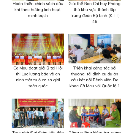
Hoàn thiện chính sách dầu
Giải thể Ban Chỉ huy Phòng
khí theo hướng linh hoạt,
thủ khu vực, thành lập
minh bạch
Trung đoàn Bộ binh (KTT)
46
Cà Mau đoạt giải B tại Hội
Triển khai công tác bồi
thi Lực lượng bảo vệ an
thường, tái định cư dự án
ninh trật tự ở cơ sở giỏi
cầu kết nối Bệnh viện Đa
toàn quốc
khoa Cà Mau với Quốc lộ 1
Trao nhà Đại đoàn kết, đôn
Tăng cường kiểm tra, giám