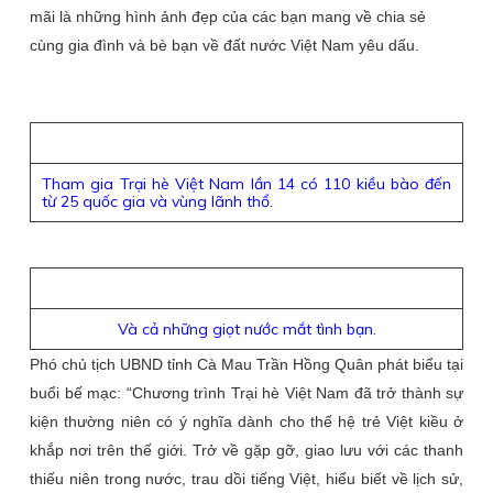
mãi là những hình ảnh đẹp của các bạn mang về chia sẻ
cùng gia đình và bè bạn về đất nước Việt Nam yêu dấu.
Tham gia Trại hè Việt Nam lần 14 có 110 kiều bào đến
từ 25 quốc gia và vùng lãnh thổ.
Và cả những giọt nước mắt tình bạn.
Phó chủ tịch UBND tỉnh Cà Mau Trần Hồng Quân phát biểu tại
buổi bế mạc: “Chương trình Trại hè Việt Nam đã trở thành sự
kiện thường niên có ý nghĩa dành cho thế hệ trẻ Việt kiều ở
khắp nơi trên thế giới. Trở về gặp gỡ, giao lưu với các thanh
thiếu niên trong nước, trau dồi tiếng Việt, hiểu biết về lịch sử,