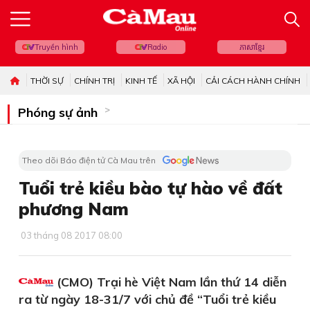
Truyền hình
Radio
ភាសាខ្មែរ
THỜI SỰ
CHÍNH TRỊ
KINH TẾ
XÃ HỘI
CẢI CÁCH HÀNH CHÍNH
Phóng sự ảnh
Theo dõi Báo điện tử Cà Mau trên
Tuổi trẻ kiều bào tự hào về đất
phương Nam
03 tháng 08 2017 08:00
(CMO) Trại hè Việt Nam lần thứ 14 diễn
ra từ ngày 18-31/7 với chủ đề “Tuổi trẻ kiều