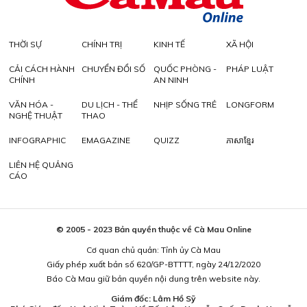
THỜI SỰ
CHÍNH TRỊ
KINH TẾ
XÃ HỘI
CẢI CÁCH HÀNH
CHUYỂN ĐỔI SỐ
QUỐC PHÒNG -
PHÁP LUẬT
CHÍNH
AN NINH
VĂN HÓA -
DU LỊCH - THỂ
NHỊP SỐNG TRẺ
LONGFORM
NGHỆ THUẬT
THAO
INFOGRAPHIC
EMAGAZINE
QUIZZ
ភាសាខ្មែរ
LIÊN HỆ QUẢNG
CÁO
© 2005 - 2023 Bản quyền thuộc về Cà Mau Online
Cơ quan chủ quản: Tỉnh ủy Cà Mau
Giấy phép xuất bản số 620/GP-BTTTT, ngày 24/12/2020
Báo Cà Mau giữ bản quyền nội dung trên website này.
Giám đốc: Lâm Hồ Sỹ