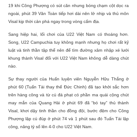
19 khi Công Phượng có sút căn nhưng bóng chạm cột dọc ra
ngoài, phút 39 Văn Toàn tiếp hơi dài nên lở nhịp và thủ môn
Visal kịp thời cản phá ngay trong vòng cấm địa.
Sang hiệp hai, lối chơi của U22 Việt Nam có thoáng hơn.
Song, U22 Campuchia tuy không mạnh nhưng họ chơi rất kỹ
luật và tinh thần tập thể nên để tìm đường xâm nhập xé lưới
khung thành Visal đối với U22 Việt Nam không dễ dàng chút
nào.
Sự thay người của Huấn luyện viên Nguyễn Hữu Thắng ở
phút 60 (Tuấn Tài thay thế Đức Chinh) đã tạo khởi sắc hơn
trên hàng công và từ cú đá phạt có phần ma quái cộng chút
may mắn của Quang Hải ở phút 69 đã “bó tay” thủ thành
Visal, khơi dậy tinh thần cho đồng đội, bước đệm cho Công
Phượng lập cú đúp ở phút 74 và 1 phút sau đó Tuấn Tài lập
công, nâng tỷ số lên 4-0 cho U22 Việt Nam.