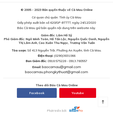
© 2005 - 2023 Bản quyền thuộc về Cà Mau Online
Cơ quan chủ quản: Tỉnh ủy Cà Mau
Giấy phép xuất bản số 620/GP-BTTTT, ngày 24/12/2020
Báo Cà Mau giữ bản quyền nội dung trên website này.
Giám đốc: Lâm Hồ Sỹ
Phó Giám đốc: Ngô Minh Toàn, Hồ Tấn Lộc, Nguyễn Quốc Danh, Nguyễn
Thị Lâm Anh, Cao Xuân Thu Ngọc, Trương Văn Tuấn
Tòa soạn:
Số 413 Nguyễn Trãi, Phường An Xuyên, tỉnh Cà Mau.
Điện thoại:
(0290)3831066
Ban Giám đốc:
0918.575228 - 0913.780557
baocamau@gmail.com
Email:
baocamau.phongkythuat@gmail.com
Theo dõi Báo Cà Mau Online
Facebook
Youtube
Phát triển bởi