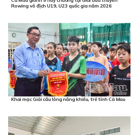
Cà Mau giành 9 huy chương tại Giải đua thuyền
Rowing vô địch U19, U23 quốc gia năm 2026
Khai mạc Giải cầu lông năng khiếu, trẻ tỉnh Cà Mau