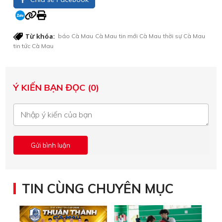
Từ khóa:
báo Cà Mau
Cà Mau
tin mới Cà Mau
thời sự Cà Mau
tin tức Cà Mau
Ý KIẾN BẠN ĐỌC (0)
TIN CÙNG CHUYÊN MỤC