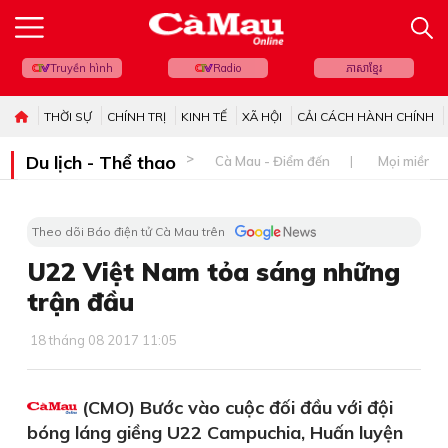
Truyền hình
Radio
ភាសាខ្មែរ
THỜI SỰ
CHÍNH TRỊ
KINH TẾ
XÃ HỘI
CẢI CÁCH HÀNH CHÍNH
Du lịch - Thể thao
Cà Mau - Điểm đến
Mọi miền đ
Theo dõi Báo điện tử Cà Mau trên
U22 Việt Nam tỏa sáng những
trận đầu
18 tháng 08 2017 11:05
(CMO) Bước vào cuộc đối đầu với đội
bóng láng giềng U22 Campuchia, Huấn luyện