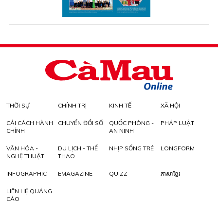
THỜI SỰ
CHÍNH TRỊ
KINH TẾ
XÃ HỘI
CẢI CÁCH HÀNH
CHUYỂN ĐỔI SỐ
QUỐC PHÒNG -
PHÁP LUẬT
CHÍNH
AN NINH
VĂN HÓA -
DU LỊCH - THỂ
NHỊP SỐNG TRẺ
LONGFORM
NGHỆ THUẬT
THAO
INFOGRAPHIC
EMAGAZINE
QUIZZ
ភាសាខ្មែរ
LIÊN HỆ QUẢNG
CÁO