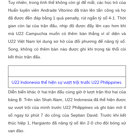
Tuy nhiên, trong tình thế không còn gì để mất, các học trò của
Huấn luyện viên Andrade Vitorino đã tràn lên tấn công và họ
đã được đền đáp bằng 1 quả penalty, rút ngắn tỷ số 4-1. Thời
gian còn lại của trận đấu, nhịp độ được đẩy lên cao hơn khi
mà U22 Campuchia muốn có thêm bàn thắng vì sĩ diện và
U22 Việt Nam lợi dụng sơ hở của đối phương để nâng tỷ số.
Song, không có thêm bàn nào được ghi khi trọng tài thổi còi
kết thúc trận đấu.
U22 Indonesia thể hiện sự vượt trội trước U22 Philippines.
Diễn biến khác ở hai trận đấu cùng giờ ở lượt trận thứ hai của
bảng B. Trên sân Shah Alam, U22 Indonesia đã thể hiện được
sự vượt trội của mình trước U22 Philippines và ghi bàn mở tỉ
số ngay từ phút 7 do công của Septian David. Trước khi kết
thúc hiệp 1, Hargianto đã nâng tỷ số lên 2-0 cho đội bóng xứ
vạn đảo.