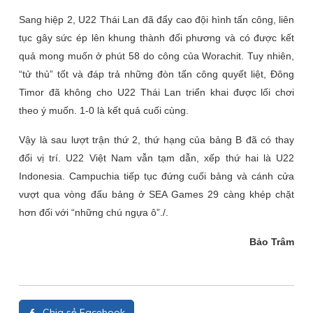
Sang hiệp 2, U22 Thái Lan đã đẩy cao đội hình tấn công, liên
tục gây sức ép lên khung thành đối phương và có được kết
quả mong muốn ở phút 58 do công của Worachit. Tuy nhiên,
“tử thủ” tốt và đáp trả những đòn tấn công quyết liệt, Đông
Timor đã không cho U22 Thái Lan triển khai được lối chơi
theo ý muốn. 1-0 là kết quả cuối cùng.
Vậy là sau lượt trận thứ 2, thứ hạng của bảng B đã có thay
đổi vị trí. U22 Việt Nam vẫn tạm dẫn, xếp thứ hai là U22
Indonesia. Campuchia tiếp tục đứng cuối bảng và cánh cửa
vượt qua vòng đấu bảng ở SEA Games 29 càng khép chặt
hơn đối với “những chú ngựa ô”./.
Bảo Trâm
Chia sẻ Facebook