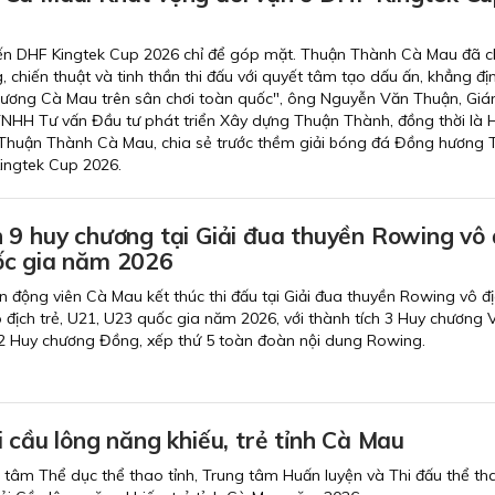
ến DHF Kingtek Cup 2026 chỉ để góp mặt. Thuận Thành Cà Mau đã c
g, chiến thuật và tinh thần thi đấu với quyết tâm tạo dấu ấn, khẳng địn
ương Cà Mau trên sân chơi toàn quốc", ông Nguyễn Văn Thuận, Gi
TNHH Tư vấn Đầu tư phát triển Xây dựng Thuận Thành, đồng thời là 
g Thuận Thành Cà Mau, chia sẻ trước thềm giải bóng đá Đồng hương
ingtek Cup 2026.
 9 huy chương tại Giải đua thuyền Rowing vô 
ốc gia năm 2026
 động viên Cà Mau kết thúc thi đấu tại Giải đua thuyền Rowing vô đị
địch trẻ, U21, U23 quốc gia năm 2026, với thành tích 3 Huy chương 
2 Huy chương Đồng, xếp thứ 5 toàn đoàn nội dung Rowing.
 cầu lông năng khiếu, trẻ tỉnh Cà Mau
g tâm Thể dục thể thao tỉnh, Trung tâm Huấn luyện và Thi đấu thể tha