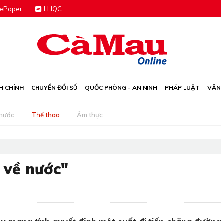
e
P
aper
LHQC
H CHÍNH
CHUYỂN ĐỔI SỐ
QUỐC PHÒNG - AN NINH
PHÁP LUẬT
VĂN
 nước
Thể thao
Ẩm thực
 về nước"