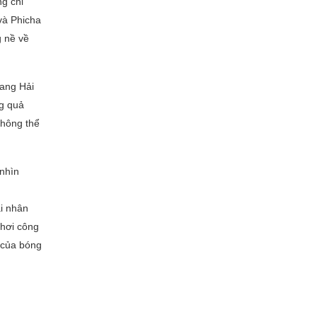
ng chỉ
và Phicha
g nề về
uang Hải
ng quả
không thể
 nhìn
ải nhân
chơi công
g của bóng