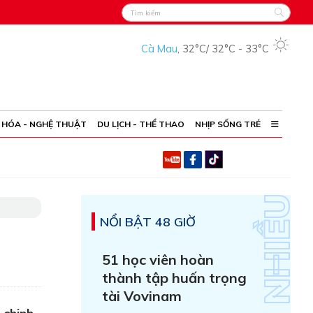
Cà Mau
,
32°C
/
32°C
-
33°C
 HÓA - NGHỆ THUẬT
DU LỊCH - THỂ THAO
NHỊP SỐNG TRẺ
NỔI BẬT 48 GIỜ
51 học viên hoàn
thành tập huấn trọng
tài Vovinam