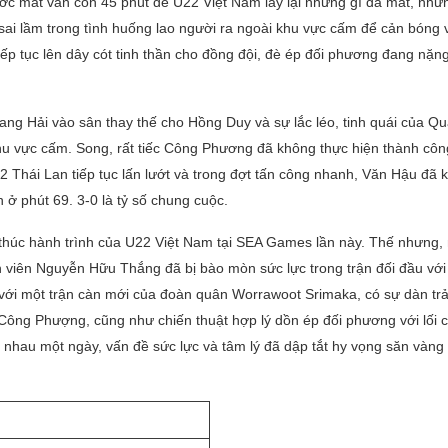
rước mắt vẫn còn 45 phút để U22 Việt Nam lấy lại những gì đã mất, như
sai lầm trong tình huống lao người ra ngoài khu vực cấm để cản bóng 
tiếp tục lên dây cót tinh thần cho đồng đội, đè ép đối phương đang nặn
ang Hải vào sân thay thế cho Hồng Duy và sự lắc léo, tinh quái của Q
hu vực cấm. Song, rất tiếc Công Phương đã không thực hiện thành cô
2 Thái Lan tiếp tục lấn lướt và trong đợt tấn công nhanh, Văn Hậu đã 
 ở phút 69. 3-0 là tỷ số chung cuộc.
t thúc hành trình của U22 Việt Nam tại SEA Games lần này. Thế nhưng,
n viên Nguyễn Hữu Thắng đã bị bào mòn sức lực trong trận đối đầu với
t với một trận càn mới của đoàn quân Worrawoot Srimaka, có sự dàn tr
 Công Phượng, cũng như chiến thuật hợp lý dồn ép đối phương với lối 
h nhau một ngày, vấn đề sức lực và tâm lý đã dập tắt hy vọng săn vàn