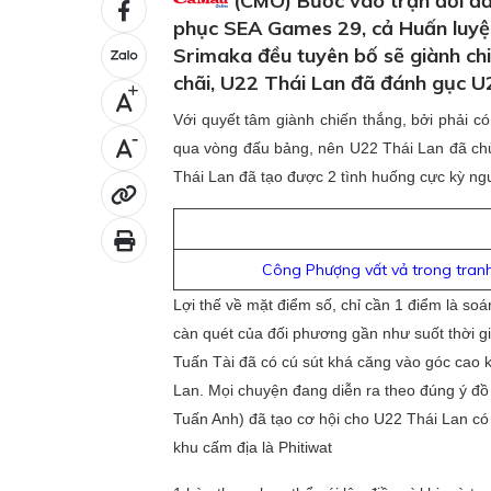
(CMO) Bước vào trận đối đầu
phục SEA Games 29, cả Huấn luyệ
Srimaka đều tuyên bố sẽ giành chi
chãi, U22 Thái Lan đã đánh gục U
+
Với quyết tâm giành chiến thắng, bởi phải 
-
qua vòng đấu bảng, nên U22 Thái Lan đã chủ
Thái Lan đã tạo được 2 tình huống cực kỳ n
Công Phượng vất vả trong tranh
Lợi thế về mặt điểm số, chỉ cần 1 điểm là so
càn quét của đối phương gần như suốt thời gi
Tuấn Tài đã có cú sút khá căng vào góc ca
Lan. Mọi chuyện đang diễn ra theo đúng ý đồ
Tuấn Anh) đã tạo cơ hội cho U22 Thái Lan có 
khu cấm địa là Phitiwat