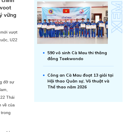
 chinh
awoot
lý vững
 mới vượt
cuộc, U22
590 võ sinh Cà Mau thi thăng
đẳng Taekwondo
Công an Cà Mau đoạt 13 giải tại
Hội thao Quân sự, Võ thuật và
ng đỡ sự
Thể thao năm 2026
Nam,
U22 Thái
n về của
 trong