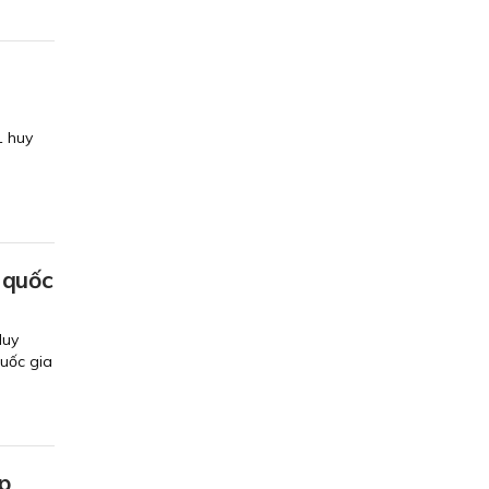
1 huy
 quốc
Huy
uốc gia
p