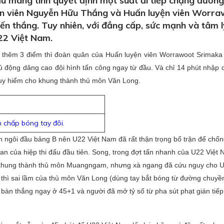
 mang tính quyết định một suất đi tiếp chặng đường
n viên Nguyễn Hữu Thắng và Huấn luyện viên Worr
ến thắng. Tuy nhiên, với đẳng cấp, sức mạnh và tâm 
22 Việt Nam.
có thêm 3 điểm thì đoàn quân của Huấn luyện viên Worrawoot Srimaka
 động dâng cao đội hình tấn công ngay từ đầu. Và chỉ 14 phút nhập 
guy hiểm cho khung thành thủ môn Văn Long.
 chấp bóng tay đôi.
án ngôi đầu bảng B nên U22 Việt Nam đã rất thận trọng bố trận để chố
an của hiệp thi đấu đầu tiên. Song, trong đợt tấn nhanh của U22 Việt 
o khung thành thủ môn Muangngam, nhưng xà ngang đã cứu nguy cho 
 thì sai lầm của thủ môn Văn Long (dùng tay bắt bóng từ đường chuyề
bàn thắng ngay ở 45+1 và người đã mở tỷ số từ pha sút phạt gián tiếp