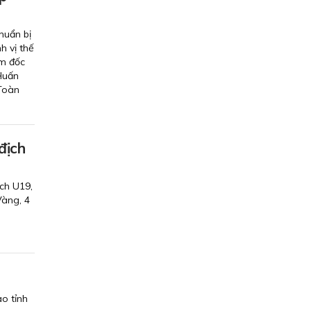
huẩn bị
h vị thế
ám đốc
Huấn
 Toàn
địch
ch U19,
Vàng, 4
o tỉnh