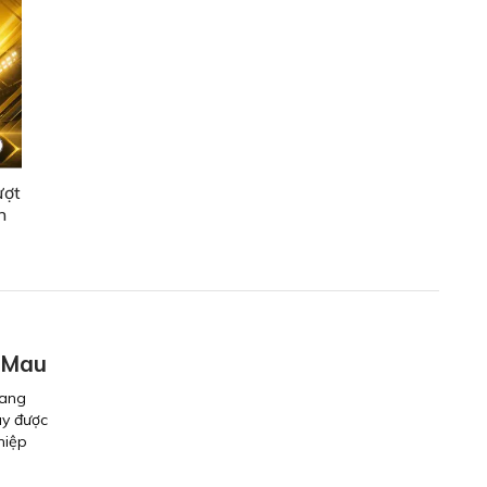
ượt
n
 Mau
mang
ây được
hiệp