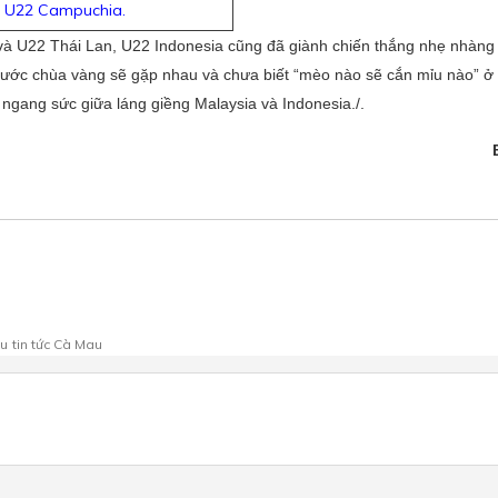
ng U22 Campuchia.
 và U22 Thái Lan, U22 Indonesia cũng đã giành chiến thắng nhẹ nhàng
 nước chùa vàng sẽ gặp nhau và chưa biết “mèo nào sẽ cắn mỉu nào” ở 
ài ngang sức giữa láng giềng Malaysia và Indonesia./.
au
tin tức Cà Mau