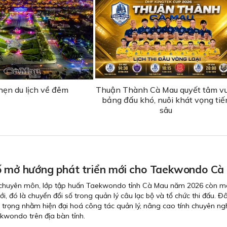
hẹn du lịch về đêm
Thuận Thành Cà Mau quyết tâm v
bảng đấu khó, nuôi khát vọng tiế
sâu
ố mở hướng phát triển mới cho Taekwondo Cà
 chuyên môn, lớp tập huấn Taekwondo tỉnh Cà Mau năm 2026 còn 
, đó là chuyển đổi số trong quản lý câu lạc bộ và tổ chức thi đấu. Đ
 trọng nhằm hiện đại hoá công tác quản lý, nâng cao tính chuyên ng
kwondo trên địa bàn tỉnh.