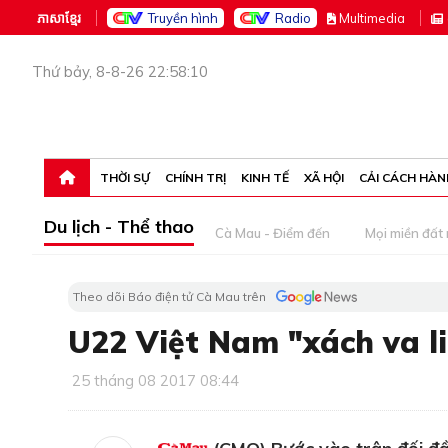
ភាសាខ្មែរ
Truyền hình
Radio
M
ultimedia
Thứ bảy, 8-8-26 22:58:10
THỜI SỰ
CHÍNH TRỊ
KINH TẾ
XÃ HỘI
CẢI CÁCH HÀN
Du lịch - Thể thao
Cà Mau - Điểm đến
Mọi miền đất
Theo dõi Báo điện tử Cà Mau trên
U22 Việt Nam "xách va li
25 tháng 08 2017 08:44