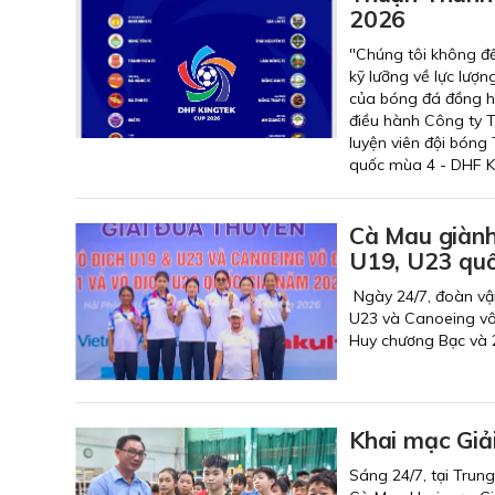
2026
"Chúng tôi không đ
kỹ lưỡng về lực lượn
của bóng đá đồng h
điều hành Công ty 
luyện viên đội bón
quốc mùa 4 - DHF K
Cà Mau giành
U19, U23 qu
Ngày 24/7, đoàn vận
U23 và Canoeing vô 
Huy chương Bạc và 
Khai mạc Giải
Sáng 24/7, tại Trun