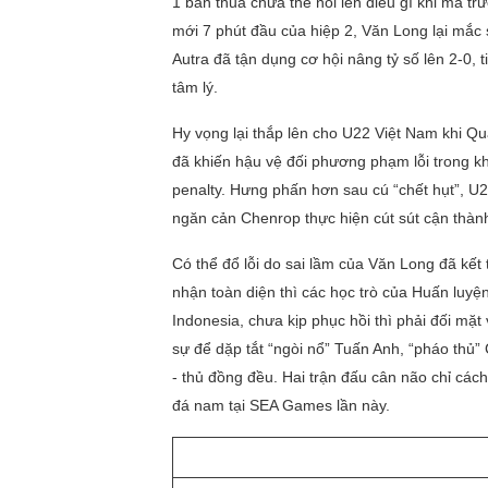
1 bàn thua chưa thể nói lên điều gì khi mà t
mới 7 phút đầu của hiệp 2, Văn Long lại mắc 
Autra đã tận dụng cơ hội nâng tỷ số lên 2-0, 
tâm lý.
Hy vọng lại thắp lên cho U22 Việt Nam khi Qu
đã khiến hậu vệ đối phương phạm lỗi trong k
penalty. Hưng phấn hơn sau cú “chết hụt”, U2
ngăn cản Chenrop thực hiện cút sút cận thành
Có thể đổ lỗi do sai lầm của Văn Long đã kế
nhận toàn diện thì các học trò của Huấn luyệ
Indonesia, chưa kịp phục hồi thì phải đối mặ
sự để dặp tắt “ngòi nổ” Tuấn Anh, “pháo thủ”
- thủ đồng đều. Hai trận đấu cân não chỉ các
đá nam tại SEA Games lần này.