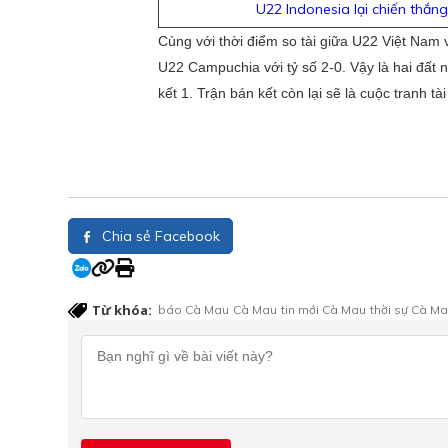
U22 Indonesia lại chiến thắ
Cùng với thời điểm so tài giữa U22 Việt Nam
U22 Campuchia với tỷ số 2-0. Vậy là hai đất
kết 1. Trận bán kết còn lại sẽ là cuộc tranh t
Chia sẻ Facebook
Từ khóa:
báo Cà Mau
Cà Mau
tin mới Cà Mau
thời sự Cà M