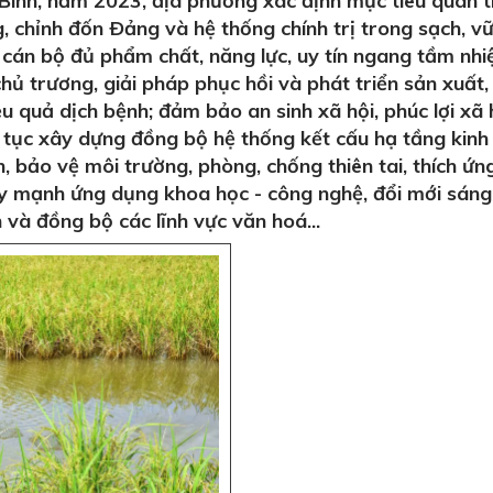
ình, năm 2023, địa phương xác định mục tiêu quan 
 chỉnh đốn Ðảng và hệ thống chính trị trong sạch, v
cán bộ đủ phẩm chất, năng lực, uy tín ngang tầm nhi
hủ trương, giải pháp phục hồi và phát triển sản xuất,
 quả dịch bệnh; đảm bảo an sinh xã hội, phúc lợi xã h
tục xây dựng đồng bộ hệ thống kết cấu hạ tầng kinh 
, bảo vệ môi trường, phòng, chống thiên tai, thích ứn
đẩy mạnh ứng dụng khoa học - công nghệ, đổi mới sáng
n và đồng bộ các lĩnh vực văn hoá...