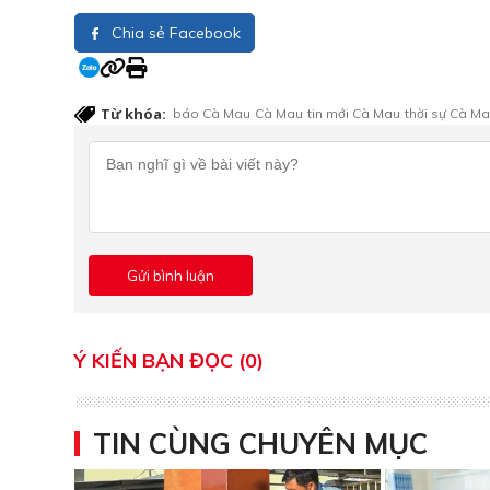
Chia sẻ Facebook
Từ khóa:
báo Cà Mau
Cà Mau
tin mới Cà Mau
thời sự Cà M
Ý KIẾN BẠN ĐỌC (0)
TIN CÙNG CHUYÊN MỤC