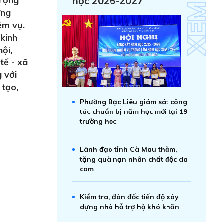
trọng
học 2026-2027
ững
ệm vụ.
 kinh
ội,
tế - xã
g với
 tạo,
Phường Bạc Liêu giám sát công
tác chuẩn bị năm học mới tại 19
trường học
Lãnh đạo tỉnh Cà Mau thăm,
tặng quà nạn nhân chất độc da
cam
Kiểm tra, đôn đốc tiến độ xây
dựng nhà hỗ trợ hộ khó khăn