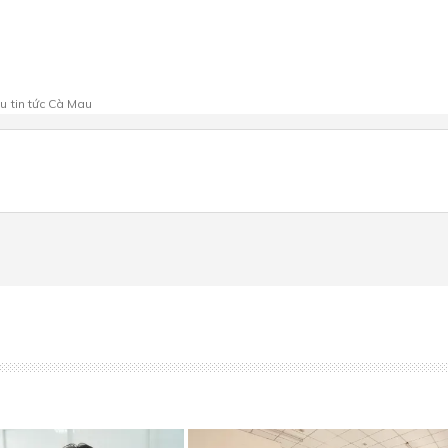
au
tin tức Cà Mau