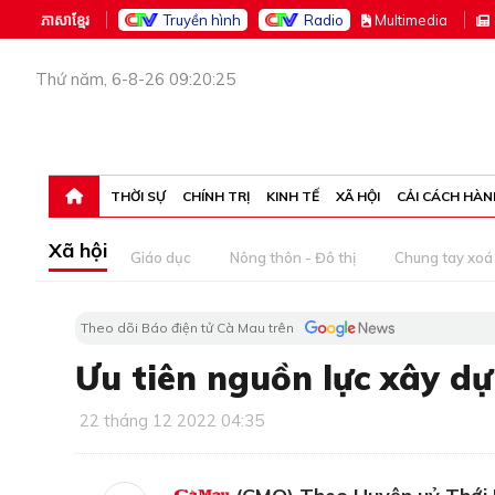
ភាសាខ្មែរ
Truyền hình
Radio
M
ultimedia
Thứ năm, 6-8-26 09:20:25
THỜI SỰ
CHÍNH TRỊ
KINH TẾ
XÃ HỘI
CẢI CÁCH HÀN
Xã hội
Giáo dục
Nông thôn - Đô thị
Chung tay xoá 
Theo dõi Báo điện tử Cà Mau trên
Ưu tiên nguồn lực xây d
22 tháng 12 2022 04:35