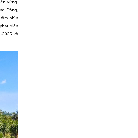
bền vững.
ơng Ðảng,
 tầm nhìn
hát triển
1-2025 và