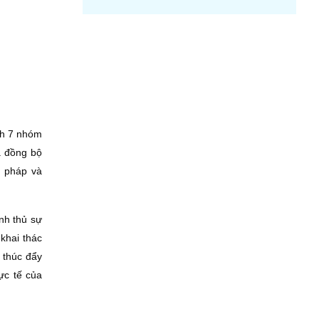
nh 7 nhóm
à đồng bộ
ư pháp và
anh thủ sự
 khai thác
 thúc đẩy
ực tế của