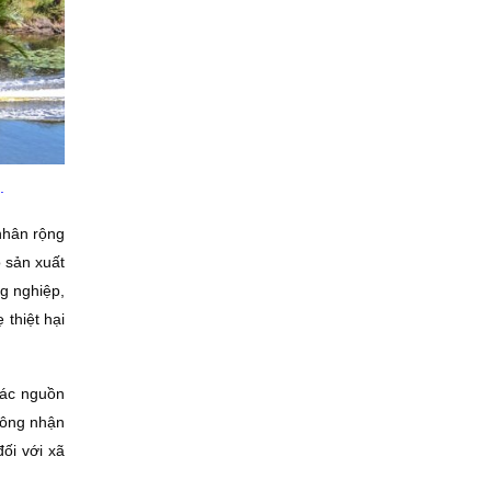
.
 nhân rộng
 sản xuất
g nghiệp,
thiệt hại
các nguồn
công nhận
ối với xã