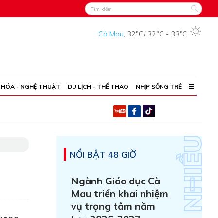
Cà Mau
,
32°C
/
32°C
-
33°C
 HÓA - NGHỆ THUẬT
DU LỊCH - THỂ THAO
NHỊP SỐNG TRẺ
NỔI BẬT 48 GIỜ
Ngành Giáo dục Cà
Mau triển khai nhiệm
vụ trọng tâm năm