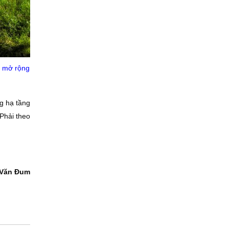
, mở rộng
g hạ tầng
 Phải theo
Văn Ðum