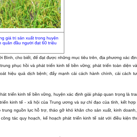
g giá trị sản xuất trong huyện
h quân đầu người đạt 60 triệu
 Bình, cho biết, để đạt được những mục tiêu trên, địa phương xác đị
rung phục hồi và phát triển kinh tế bền vững; phát triển toàn diện v
soát hiệu quả dịch bệnh; đẩy mạnh cải cách hành chính, cải cách t
phát triển kinh tế bền vững, huyện xác định giải pháp quan trọng là tr
triển kinh tế - xã hội của Trung ương và sự chỉ đạo của tỉnh, kết hợp
p trung nguồn lực hỗ trợ, tháo gỡ khó khăn cho sản xuất, kinh doanh,
công tác quy hoạch, kế hoạch phát triển kinh tế sát với điều kiện th