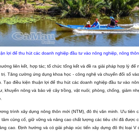
uận lợi để thu hút các doanh nghiệp đầu tư vào nông nghiệp, nông thôn
ướng liên kết, hợp tác; tổ chức tổng kết và đề ra giải pháp hợp lý để
á trị. Tăng cường ứng dụng khoa học - công nghệ và chuyển đổi số vào
 Tạo điều kiện thuận lợi để thu hút các doanh nghiệp đầu tư vào nôn
, khuyến nông và bảo vệ cây trồng, vật nuôi; phòng, chống, giảm nhẹ 
.
hương trình xây dựng nông thôn mới (NTM), đô thị văn minh. Ưu tiên 
tâm củng cố, giữ vững và nâng cao chất lượng các tiêu chí đã được 
cao. Ðịnh hướng và có giải pháp xúc tiến xây dựng đô thị loại V đ