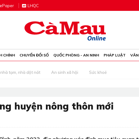
e
P
aper
LHQC
H CHÍNH
CHUYỂN ĐỔI SỐ
QUỐC PHÒNG - AN NINH
PHÁP LUẬT
VĂN
nhà tạm, nhà dột nát
An sinh xã hội
Sức khoẻ
ựng huyện nông thôn mới