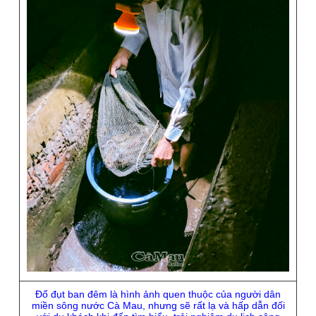
Ðổ đụt ban đêm là hình ảnh quen thuộc của người dân
miền sông nước Cà Mau, nhưng sẽ rất lạ và hấp dẫn đối