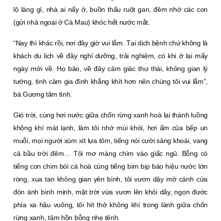
lộ làng gì, nhà ai nấy ở, buồn thấu ruột gan, đêm nhớ các con
(gửi nhà ngoại ở Cà Mau) khóc hết nước mắt.
“Nay thì khác rồi, nơi đây giờ vui lắm. Tại dịch bệnh chứ không là
khách du lịch về đây nghỉ dưỡng, trải nghiệm, có khi ở lại mấy
ngày mới về. Họ bảo, về đây cảm giác thư thái, không gian lý
tưởng, tình cảm gia đình khắng khít hơn nên chúng tôi vui lắm”,
bà Gương tâm tình.
Gió trời, cùng hơi nước giữa chốn rừng xanh hoà lại thành luồng
không khí mát lạnh, làm tôi nhớ mùi khói, hơi ấm của bếp un
muỗi, mọi người xúm xít lựa tôm, tiếng nói cười sảng khoái, vang
cả bầu trời đêm… Tôi mơ màng chìm vào giấc ngủ. Bỗng có
tiếng con chim bói cá hoà cùng tiếng bìm bịp báo hiệu nước lớn
ròng, xua tan không gian yên bình, tôi vươn dậy mở cánh cửa
đón ánh bình minh, mặt trời vừa vươn lên khỏi dãy, ngọn đước
phía xa hậu vuông, tôi hít thở không khí trong lành giữa chốn
rừng xanh, tâm hồn bỗng nhẹ tênh.