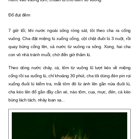
Ðổ
đ
ụt
đ
êm
7 giờ tối, khi nước ngoài sông ròng sát, tôi theo cha ra cống
vuông. Cha đặt miệng lú xuống cống, cột chặt đuôi lú 3 nuột, rồi
quay bửng cống lên, xả nước từ vuông ra sông. Xong, hai cha
con vô nhà tránh muỗi, chờ đến giờ thăm lú.
Theo dòng nước chảy, cá, tôm từ vuông lũ lượt kéo về miệng
cống rồi sa xuống lú, chỉ khoảng 30 phút, cha tôi dùng đèn pin rọi
xuống đuôi lú kiểm tra, mắt tôm đỏ lừ ánh lên gần nửa đuôi lú,
cha kéo lên đổ gần đầy cần xé, nào tôm, cua, mực, đẻn, cá kèo
búng lách tách, nhảy loạn xạ...