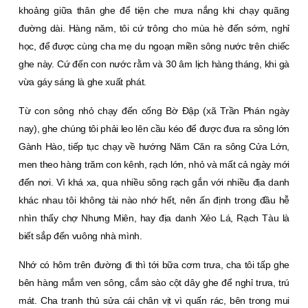
khoảng giữa thân ghe để tiện che mưa nắng khi chạy quãng
đường dài. Hàng năm, tôi cứ trông cho mùa hè đến sớm, nghỉ
học, để được cùng cha mẹ du ngoạn miền sông nước trên chiếc
ghe này. Cứ đến con nước rằm và 30 âm lịch hàng tháng, khi gà
vừa gáy sáng là ghe xuất phát.
Từ con sông nhỏ chạy đến cống Bờ Ðập (xã Trần Phán ngày
nay), ghe chúng tôi phải leo lên cầu kéo để được đưa ra sông lớn
Gành Hào, tiếp tục chạy về hướng Năm Căn ra sông Cửa Lớn,
men theo hàng trăm con kênh, rạch lớn, nhỏ và mất cả ngày mới
đến nơi. Vì khá xa, qua nhiều sông rạch gắn với nhiều địa danh
khác nhau tôi không tài nào nhớ hết, nên ấn định trong đầu hễ
nhìn thấy chợ Nhưng Miên, hay địa danh Xẻo Lá, Rạch Tàu là
biết sắp đến vuông nhà mình.
Nhớ có hôm trên đường đi thì tới bữa cơm trưa, cha tôi tấp ghe
bên hàng mắm ven sông, cắm sào cột dây ghe để nghỉ trưa, trú
mát. Cha tranh thủ sửa cái chân vịt vì quấn rác, bên trong mui