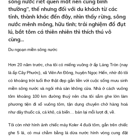
sông nước riết quen mắt nên cũng bình
thường”, thế nhưng đối với du khách từ các
tỉnh, thành khác đến đây, nhìn thấy rừng, sông
nước mênh mông, hữu tình; trải nghiệm đổ đụt
lú, bắt tôm cá thiên nhiên thì thích thú vô
cùng...
Du ngoạn miền sông nước
Hơn 20 năm trước, cha tôi có miếng vuông ở ấp Láng Tròn (nay
là ấp Cây Phước), xã Viên An Ðông, huyện Ngọc Hiển, nhờ đó tôi
có khoảng trời tuổi thơ thật đẹp gắn liền với cuộc sống mưu sinh
miền sông nước và ngôi nhà sàn không cửa. Nhà ở cách vuông
tôm khoảng 100 km đường thuỷ nên cha tôi sắm ghe lớn làm
phương tiện đi xổ vuông tôm, tận dụng chuyên chở hàng hoá
như dây thuốc cá, cá khô, cá biển… bán lại mỗi lượt đi, về.
Tôi còn nhớ hình ảnh chiếc máy Koler 4 đuôi tôm, gắn trên chiếc
ghe 5 lá, có mui chằm bằng lá dừa nước hình vòng cung đặt