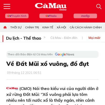
Truyền hình
Radio
ភាសាខ្មែរ
THỜI SỰ
CHÍNH TRỊ
KINH TẾ
XÃ HỘI
CẢI CÁCH HÀNH CHÍNH
Du lịch - Thể thao
Cà Mau - Điểm đến
Mọi miền đ
Theo dõi Báo điện tử Cà Mau trên
Về Ðất Mũi xổ vuông, đổ đụt
09 tháng 12 2021 06:51
(CMO) Nói theo kiểu vui của người dân ở
xứ rừng Ðất Mũi: “Xổ vuông phải lựa tôm
nhiều nên tới nước xổ là thấy ngán, nhìn cảnh