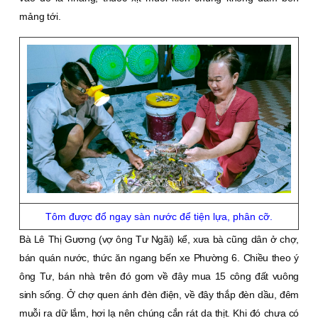
mảng tới.
Tôm được đổ ngay sàn nước để tiện lựa, phân cỡ.
Bà Lê Thị Gương (vợ ông Tư Ngãi) kể, xưa bà cũng dân ở chợ,
bán quán nước, thức ăn ngang bến xe Phường 6. Chiều theo ý
ông Tư, bán nhà trên đó gom về đây mua 15 công đất vuông
sinh sống. Ở chợ quen ánh đèn điện, về đây thắp đèn dầu, đêm
muỗi ra dữ lắm, hơi lạ nên chúng cắn rát da thịt. Khi đó chưa có