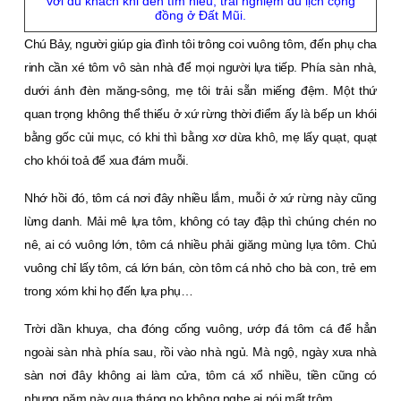
với du khách khi đến tìm hiểu, trải nghiệm du lịch cộng
đồng ở Ðất Mũi.
Chú Bảy, người giúp gia đình tôi trông coi vuông tôm, đến phụ cha
rinh cần xé tôm vô sàn nhà để mọi người lựa tiếp. Phía sàn nhà,
dưới ánh đèn măng-sông, mẹ tôi trải sẵn miếng đệm. Một thứ
quan trọng không thể thiếu ở xứ rừng thời điểm ấy là bếp un khói
bằng gốc củi mục, có khi thì bằng xơ dừa khô, mẹ lấy quạt, quạt
cho khói toả để xua đám muỗi.
Nhớ hồi đó, tôm cá nơi đây nhiều lắm, muỗi ở xứ rừng này cũng
lừng danh. Mải mê lựa tôm, không có tay đập thì chúng chén no
nê, ai có vuông lớn, tôm cá nhiều phải giăng mùng lựa tôm. Chủ
vuông chỉ lấy tôm, cá lớn bán, còn tôm cá nhỏ cho bà con, trẻ em
trong xóm khi họ đến lựa phụ…
Trời dần khuya, cha đóng cống vuông, ướp đá tôm cá để hẳn
ngoài sàn nhà phía sau, rồi vào nhà ngủ. Mà ngộ, ngày xưa nhà
sàn nơi đây không ai làm cửa, tôm cá xổ nhiều, tiền cũng có
nhưng năm này qua tháng nọ không nghe ai nói mất trộm.