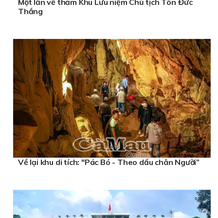
Một lần về thăm Khu Lưu niệm Chủ tịch Tôn Đức
Thắng
Về lại khu di tích: "Pác Bó - Theo dấu chân Người”