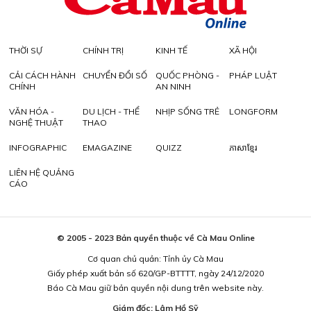
THỜI SỰ
CHÍNH TRỊ
KINH TẾ
XÃ HỘI
CẢI CÁCH HÀNH
CHUYỂN ĐỔI SỐ
QUỐC PHÒNG -
PHÁP LUẬT
CHÍNH
AN NINH
VĂN HÓA -
DU LỊCH - THỂ
NHỊP SỐNG TRẺ
LONGFORM
NGHỆ THUẬT
THAO
INFOGRAPHIC
EMAGAZINE
QUIZZ
ភាសាខ្មែរ
LIÊN HỆ QUẢNG
CÁO
© 2005 - 2023 Bản quyền thuộc về Cà Mau Online
Cơ quan chủ quản: Tỉnh ủy Cà Mau
Giấy phép xuất bản số 620/GP-BTTTT, ngày 24/12/2020
Báo Cà Mau giữ bản quyền nội dung trên website này.
Giám đốc: Lâm Hồ Sỹ