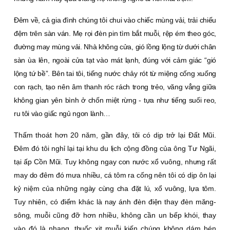
Ðêm về, cả gia đình chúng tôi chui vào chiếc mùng vải, trải chiếu
đệm trên sàn ván. Mẹ rọi đèn pin tìm bắt muỗi, rệp ém theo góc,
đường may mùng vải. Nhà không cửa, gió lồng lộng từ dưới chân
sàn ùa lên, ngoài cửa tạt vào mát lạnh, đúng với cảm giác “gió
lộng tứ bề”. Bên tai tôi, tiếng nước chảy rót từ miệng cống xuống
con rạch, tạo nên âm thanh róc rách trong trẻo, văng vẳng giữa
không gian yên bình ở chốn miệt rừng - tựa như tiếng suối reo,
ru tôi vào giấc ngủ ngon lành…
Thấm thoát hơn 20 năm, gần đây, tôi có dịp trở lại Ðất Mũi.
Ðêm đó tôi nghỉ lại tại khu du lịch cộng đồng của ông Tư Ngãi,
tại ấp Cồn Mũi. Tuy không ngay con nước xổ vuông, nhưng rất
may do đêm đó mưa nhiều, cá tôm ra cống nên tôi có dịp ôn lại
kỷ niệm của những ngày cùng cha đặt lú, xổ vuông, lựa tôm.
Tuy nhiên, có điểm khác là nay ánh đèn điện thay đèn măng-
sông, muỗi cũng đỡ hơn nhiều, không cần un bếp khói, thay
vào đó là nhang, thuốc xịt muỗi kiến chúng không dám bén