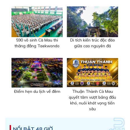
590 võ sinh Cà Mau thi
Di tích kiến trúc độc đáo
thăng đẳng Taekwondo
giữa cao nguyên đá
Ðiểm hẹn du lịch về đêm
Thuận Thành Cà Mau
quyết tâm vượt bảng đấu
khó, nuôi khát vọng tiến
sâu
NỔI BẬT 48 GIỜ