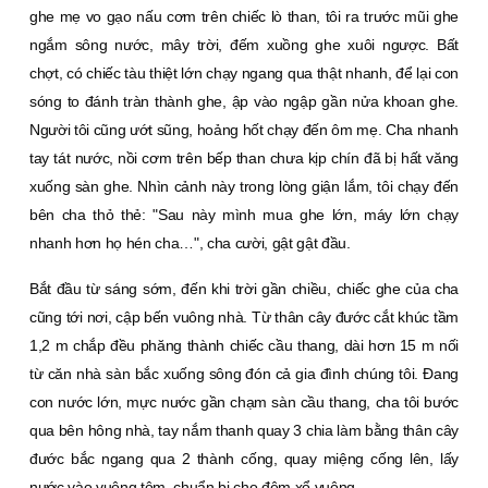
ghe mẹ vo gạo nấu cơm trên chiếc lò than, tôi ra trước mũi ghe
ngắm sông nước, mây trời, đếm xuồng ghe xuôi ngược. Bất
chợt, có chiếc tàu thiệt lớn chạy ngang qua thật nhanh, để lại con
sóng to đánh tràn thành ghe, ập vào ngập gần nửa khoan ghe.
Người tôi cũng ướt sũng, hoảng hốt chạy đến ôm mẹ. Cha nhanh
tay tát nước, nồi cơm trên bếp than chưa kịp chín đã bị hất văng
xuống sàn ghe. Nhìn cảnh này trong lòng giận lắm, tôi chạy đến
bên cha thỏ thẻ: "Sau này mình mua ghe lớn, máy lớn chạy
nhanh hơn họ hén cha…", cha cười, gật gật đầu.
Bắt đầu từ sáng sớm, đến khi trời gần chiều, chiếc ghe của cha
cũng tới nơi, cập bến vuông nhà. Từ thân cây đước cắt khúc tầm
1,2 m chắp đều phăng thành chiếc cầu thang, dài hơn 15 m nối
từ căn nhà sàn bắc xuống sông đón cả gia đình chúng tôi. Ðang
con nước lớn, mực nước gần chạm sàn cầu thang, cha tôi bước
qua bên hông nhà, tay nắm thanh quay 3 chia làm bằng thân cây
đước bắc ngang qua 2 thành cống, quay miệng cống lên, lấy
nước vào vuông tôm, chuẩn bị cho đêm xổ vuông.