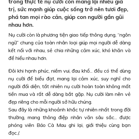
trong thực tế nụ cười còn mang lại nhiều giá
trị, sức mạnh giúp cuộc sống trở nên tươi đẹp,
phá tan mọi rào cản, giúp con người gần gũi
nhau hơn.
Nụ cười còn là phương tiện giao tiếp thông dụng, “ngôn
ngữ” chung của toàn nhân loại giúp mọi người dễ dàng
kết nối với nhau, sẻ chia những cảm xúc, khó khăn và
để hiểu nhau hơn.
Đôi khi hạnh phúc, niềm vui, đau khổ... đều có thể dùng
nụ cười để biểu đạt, mang lại cảm xúc, suy nghĩ cho
người đối diện, tất nhiên nụ cười hoàn toàn không mất
tiền mua và rất dễ dàng bắt gặp. Nụ cười làm nên vẻ
đẹp riêng cho mỗi người sở hữu chúng.
Sau đây là những khoảnh khắc tự nhiên nhất trong đời
thường, mang thông điệp nhân văn sâu sắc... được
phóng viên Báo Cà Mau ghi lại, giới thiệu cùng bạn
đọc./.