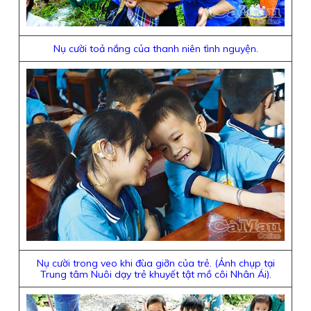
Nụ cười toả nắng của thanh niên tình nguyện.
Nụ cười trong veo khi đùa giỡn của trẻ. (Ảnh chụp tại
Trung tâm Nuôi dạy trẻ khuyết tật mồ côi Nhân Ái).