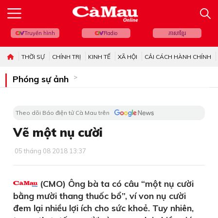
Truyền hình
Radio
ភាសាខ្មែរ
THỜI SỰ
CHÍNH TRỊ
KINH TẾ
XÃ HỘI
CẢI CÁCH HÀNH CHÍNH
Phóng sự ảnh
Theo dõi Báo điện tử Cà Mau trên
Vẽ một nụ cười
05 tháng 08 2018 13:37
(CMO) Ông bà ta có câu “một nụ cười
bằng mười thang thuốc bổ”, ví von nụ cười
đem lại nhiều lợi ích cho sức khoẻ. Tuy nhiên,