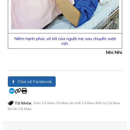
Niềm hạnh phúc vô bờ của người mẹ sau chuyến vượt
cạn.
Nhi Nhi
Chia sẻ Facebook
Từ khóa:
báo Cà Mau
Cà Mau
tin mới Cà Mau
thời sự Cà Mau
tin tức Cà Mau