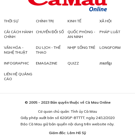
THỜI SỰ
CHÍNH TRỊ
KINH TẾ
XÃ HỘI
CẢI CÁCH HÀNH
CHUYỂN ĐỔI SỐ
QUỐC PHÒNG -
PHÁP LUẬT
CHÍNH
AN NINH
VĂN HÓA -
DU LỊCH - THỂ
NHỊP SỐNG TRẺ
LONGFORM
NGHỆ THUẬT
THAO
INFOGRAPHIC
EMAGAZINE
QUIZZ
ភាសាខ្មែរ
LIÊN HỆ QUẢNG
CÁO
© 2005 - 2023 Bản quyền thuộc về Cà Mau Online
Cơ quan chủ quản: Tỉnh ủy Cà Mau
Giấy phép xuất bản số 620/GP-BTTTT, ngày 24/12/2020
Báo Cà Mau giữ bản quyền nội dung trên website này.
Giám đốc: Lâm Hồ Sỹ