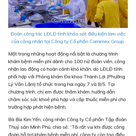
Ðoàn công tác LÐLÐ tỉnh khảo sát điều kiện làm việc
của công nhân tại Công ty Cổ phần Camimex Group.
Một trong những hoạt động nổi bật là chương trình
khám bệnh miễn phí dành cho 100 nữ đoàn viên, công
nhân lao động có hoàn cảnh khó khăn, do LÐLÐ tỉnh
phối hợp với Phòng khám Ða khoa Thành Lợi (Phường
Lý Văn Lâm) tổ chức trong hai ngày 7 và 8/5. Tại
chương trình, chị em được thăm khám, hướng dẫn
chăm sóc sức khoẻ phù hợp và cấp thuốc miễn phí cho
trường hợp phát hiện bệnh.
Bà Bùi Kim Yến, công nhân Công ty Cổ phần Tập đoàn
Thuỷ sản Minh Phú, chia sẻ: “Tôi rất vui khi được công
đoàn hỗ trợ khám bệnh miễn phí, công ty còn tạo điều