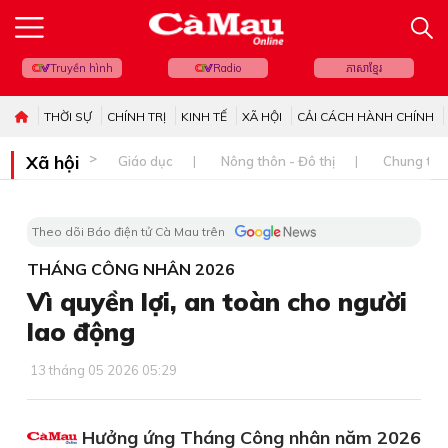
Truyền hình
Radio
ភាសាខ្មែរ
THỜI SỰ
CHÍNH TRỊ
KINH TẾ
XÃ HỘI
CẢI CÁCH HÀNH CHÍNH
Xã hội
Giáo dục
Nông thôn - Đô thị
Chung tay 
Theo dõi Báo điện tử Cà Mau trên
THÁNG CÔNG NHÂN 2026
Vì quyền lợi, an toàn cho người
lao động
13 tháng 05 2026 05:29
Hưởng ứng Tháng Công nhân năm 2026