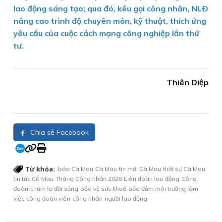
lao động sáng tạo; qua đó, kêu gọi công nhân, NLÐ
nâng cao trình độ chuyên môn, kỹ thuật, thích ứng
yêu cầu của cuộc cách mạng công nghiệp lần thứ
tư.
Thiên Diệp
Chia sẻ Facebook
Từ khóa:
báo Cà Mau
Cà Mau
tin mới Cà Mau
thời sự Cà Mau
tin tức Cà Mau
Tháng Công nhân 2026
Liên đoàn lao động
Công
đoàn
chăm lo đời sống
bảo vệ sức khoẻ
bảo đảm môi trường làm
việc
công đoàn viên
công nhân
người lao động