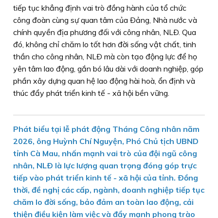
tiếp tục khẳng định vai trò đồng hành của tổ chức
công đoàn cùng sự quan tâm của Ðảng, Nhà nước và
chính quyền địa phương đối với công nhân, NLÐ. Qua
đó, không chỉ chăm lo tốt hơn đời sống vật chất, tinh
thần cho công nhân, NLÐ mà còn tạo động lực để họ
yên tâm lao động, gắn bó lâu dài với doanh nghiệp, góp
phần xây dựng quan hệ lao động hài hoà, ổn định và
thúc đẩy phát triển kinh tế - xã hội bền vững.
Phát biểu tại lễ phát động Tháng Công nhân năm
2026, ông Huỳnh Chí Nguyện, Phó Chủ tịch UBND
tỉnh Cà Mau, nhấn mạnh vai trò của đội ngũ công
nhân, NLÐ là lực lượng quan trọng đóng góp trực
tiếp vào phát triển kinh tế - xã hội của tỉnh. Ðồng
thời, đề nghị các cấp, ngành, doanh nghiệp tiếp tục
chăm lo đời sống, bảo đảm an toàn lao động, cải
thiện điều kiện làm việc và đẩy mạnh phong trào