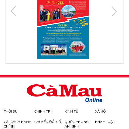
THỜI SỰ
CHÍNH TRỊ
KINH TẾ
XÃ HỘI
CẢI CÁCH HÀNH
CHUYỂN ĐỔI SỐ
QUỐC PHÒNG -
PHÁP LUẬT
CHÍNH
AN NINH