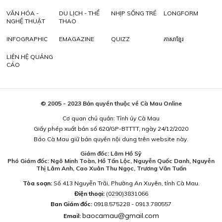
VĂN HÓA -
DU LỊCH - THỂ
NHỊP SỐNG TRẺ
LONGFORM
NGHỆ THUẬT
THAO
INFOGRAPHIC
EMAGAZINE
QUIZZ
ភាសាខ្មែរ
LIÊN HỆ QUẢNG
CÁO
© 2005 - 2023 Bản quyền thuộc về Cà Mau Online
Cơ quan chủ quản: Tỉnh ủy Cà Mau
Giấy phép xuất bản số 620/GP-BTTTT, ngày 24/12/2020
Báo Cà Mau giữ bản quyền nội dung trên website này.
Giám đốc: Lâm Hồ Sỹ
Phó Giám đốc: Ngô Minh Toàn, Hồ Tấn Lộc, Nguyễn Quốc Danh, Nguyễn
Thị Lâm Anh, Cao Xuân Thu Ngọc, Trương Văn Tuấn
Tòa soạn:
Số 413 Nguyễn Trãi, Phường An Xuyên, tỉnh Cà Mau.
Điện thoại:
(0290)3831066
Ban Giám đốc:
0918.575228 - 0913.780557
baocamau@gmail.com
Email: