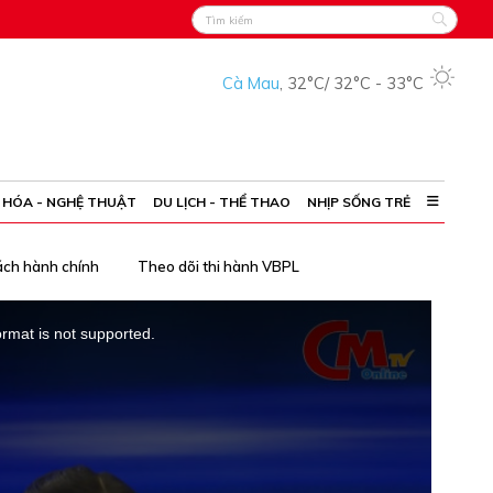
Cà Mau
,
32°C
/
32°C
-
33°C
 HÓA - NGHỆ THUẬT
DU LỊCH - THỂ THAO
NHỊP SỐNG TRẺ
ách hành chính
Theo dõi thi hành VBPL
ormat is not supported.