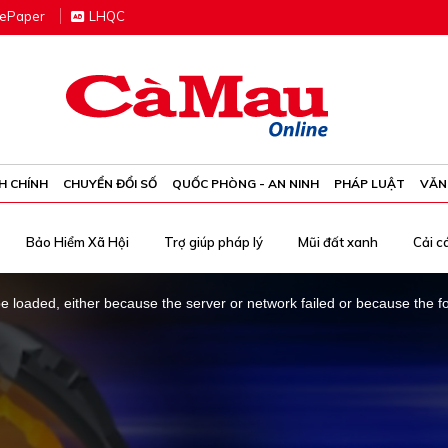
e
P
aper
LHQC
H CHÍNH
CHUYỂN ĐỔI SỐ
QUỐC PHÒNG - AN NINH
PHÁP LUẬT
VĂN
Bảo Hiểm Xã Hội
Trợ giúp pháp lý
Mũi đất xanh
Cải c
 loaded, either because the server or network failed or because the f