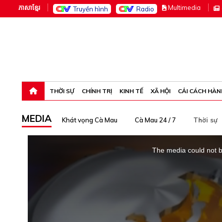
ភាសាខ្មែរ
M
ultimedia
Truyền hình
Radio
Thứ sáu, 7-8-26 04:19:33
THỜI SỰ
CHÍNH TRỊ
KINH TẾ
XÃ HỘI
CẢI CÁCH HÀN
MEDIA
Khát vọng Cà Mau
Cà Mau 24 / 7
Thời sự
This
is
The media could not be
a
modal
window.