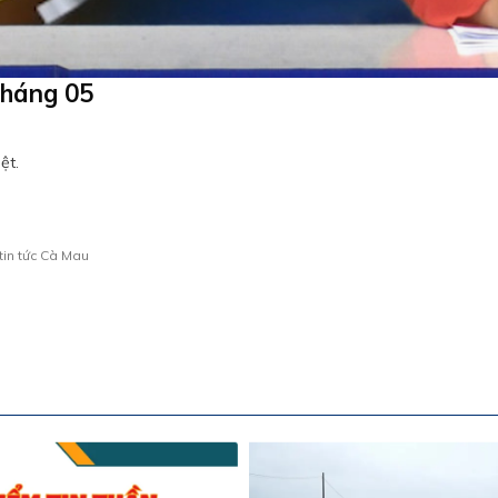
tháng 05
ệt.
tin tức Cà Mau