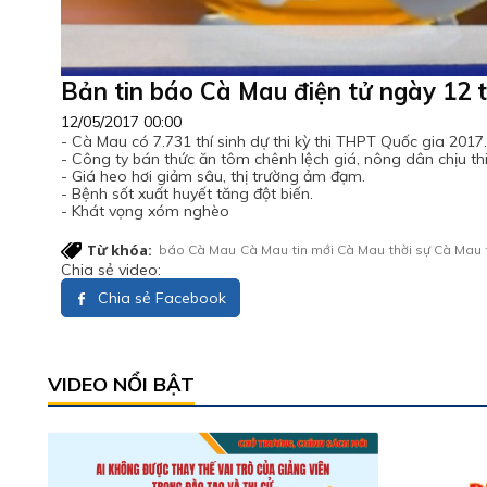
Bản tin báo Cà Mau điện tử ngày 12 
12/05/2017 00:00
- Cà Mau có 7.731 thí sinh dự thi kỳ thi THPT Quốc gia 2017.
- Công ty bán thức ăn tôm chênh lệch giá, nông dân chịu thi
- Giá heo hơi giảm sâu, thị trường ảm đạm.
- Bệnh sốt xuất huyết tăng đột biến.
- Khát vọng xóm nghèo
Từ khóa:
báo Cà Mau
Cà Mau
tin mới Cà Mau
thời sự Cà Mau
Chia sẻ video:
Chia sẻ Facebook
VIDEO NỔI BẬT