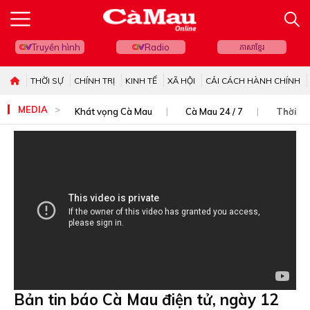
Truyền hình
Radio
ភាសាខ្មែរ
THỜI SỰ
CHÍNH TRỊ
KINH TẾ
XÃ HỘI
CẢI CÁCH HÀNH CHÍNH
MEDIA
Khát vọng Cà Mau
Cà Mau 24 / 7
Thời sự
Bản tin báo Cà Mau điện tử, ngày 12