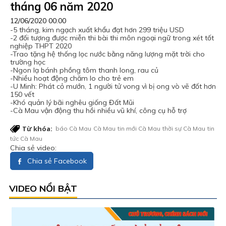
tháng 06 năm 2020
12/06/2020 00:00
-5 tháng, kim ngạch xuất khẩu đạt hơn 299 triệu USD
-2 đối tượng được miễn thi bài thi môn ngoại ngữ trong xét tốt
nghiệp THPT 2020
-Trao tặng hệ thống lọc nước bằng năng lượng mặt trời cho
trường học
-Ngon lạ bánh phồng tôm thanh long, rau củ
-Nhiều hoạt động chăm lo cho trẻ em
-U Minh: Phát cỏ mướn, 1 người tử vong vì bị ong vò vẽ đốt hơn
150 vết
-Khó quản lý bãi nghêu giống Đất Mũi
-Cà Mau vận động thu hồi nhiều vũ khí, công cụ hỗ trợ
Từ khóa:
báo Cà Mau
Cà Mau
tin mới Cà Mau
thời sự Cà Mau
tin
tức Cà Mau
Chia sẻ video:
Chia sẻ Facebook
VIDEO NỔI BẬT