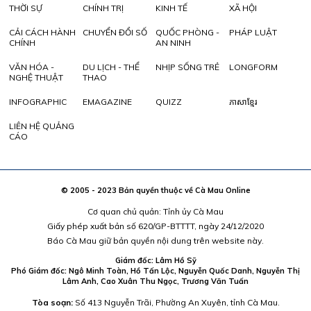
THỜI SỰ
CHÍNH TRỊ
KINH TẾ
XÃ HỘI
CẢI CÁCH HÀNH
CHUYỂN ĐỔI SỐ
QUỐC PHÒNG -
PHÁP LUẬT
CHÍNH
AN NINH
VĂN HÓA -
DU LỊCH - THỂ
NHỊP SỐNG TRẺ
LONGFORM
NGHỆ THUẬT
THAO
INFOGRAPHIC
EMAGAZINE
QUIZZ
ភាសាខ្មែរ
LIÊN HỆ QUẢNG
CÁO
© 2005 - 2023 Bản quyền thuộc về Cà Mau Online
Cơ quan chủ quản: Tỉnh ủy Cà Mau
Giấy phép xuất bản số 620/GP-BTTTT, ngày 24/12/2020
Báo Cà Mau giữ bản quyền nội dung trên website này.
Giám đốc: Lâm Hồ Sỹ
Phó Giám đốc: Ngô Minh Toàn, Hồ Tấn Lộc, Nguyễn Quốc Danh, Nguyễn Thị
Lâm Anh, Cao Xuân Thu Ngọc, Trương Văn Tuấn
Tòa soạn:
Số 413 Nguyễn Trãi, Phường An Xuyên, tỉnh Cà Mau.