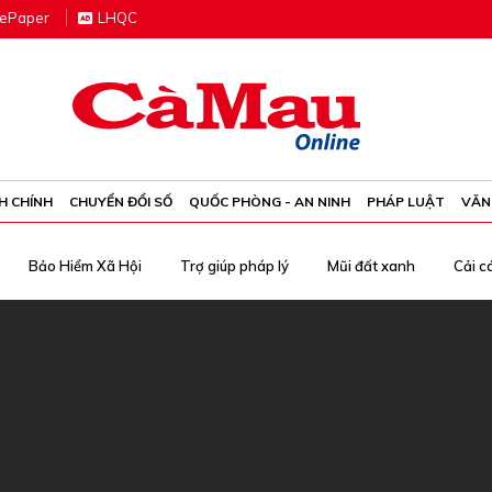
e
P
aper
LHQC
H CHÍNH
CHUYỂN ĐỔI SỐ
QUỐC PHÒNG - AN NINH
PHÁP LUẬT
VĂN
Bảo Hiểm Xã Hội
Trợ giúp pháp lý
Mũi đất xanh
Cải c