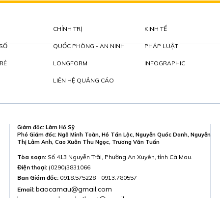
CHÍNH TRỊ
KINH TẾ
 SỐ
QUỐC PHÒNG - AN NINH
PHÁP LUẬT
RẺ
LONGFORM
INFOGRAPHIC
LIÊN HỆ QUẢNG CÁO
Giám đốc: Lâm Hồ Sỹ
Phó Giám đốc: Ngô Minh Toàn, Hồ Tấn Lộc, Nguyễn Quốc Danh, Nguyễn
Thị Lâm Anh, Cao Xuân Thu Ngọc, Trương Văn Tuấn
Tòa soạn:
Số 413 Nguyễn Trãi, Phường An Xuyên, tỉnh Cà Mau.
Điện thoại:
(0290)3831066
Ban Giám đốc:
0918.575228 - 0913.780557
baocamau@gmail.com
Email:
baocamau.phongkythuat@gmail.com