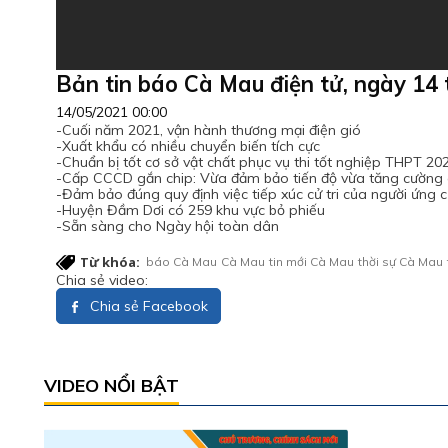
Bản tin báo Cà Mau điện tử, ngày 14
14/05/2021 00:00
-Cuối năm 2021, vận hành thương mại điện gió
-Xuất khẩu có nhiều chuyển biến tích cực
-Chuẩn bị tốt cơ sở vật chất phục vụ thi tốt nghiệp THPT 20
-Cấp CCCD gắn chip: Vừa đảm bảo tiến độ vừa tăng cường 
-Đảm bảo đúng quy định việc tiếp xúc cử tri của người ứng 
-Huyện Đầm Dơi có 259 khu vực bỏ phiếu
-Sẵn sàng cho Ngày hội toàn dân
Từ khóa:
báo Cà Mau
Cà Mau
tin mới Cà Mau
thời sự Cà Mau
Chia sẻ video:
Chia sẻ Facebook
VIDEO NỔI BẬT