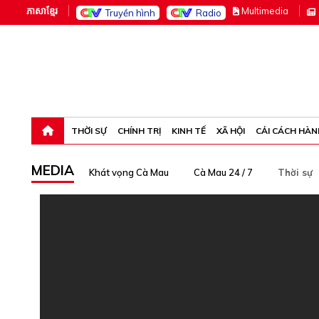
ភាសាខ្មែរ
M
ultimedia
Truyền hình
Radio
Thứ bảy, 8-8-26 12:19:42
THỜI SỰ
CHÍNH TRỊ
KINH TẾ
XÃ HỘI
CẢI CÁCH HÀN
MEDIA
Khát vọng Cà Mau
Cà Mau 24 / 7
Thời sự