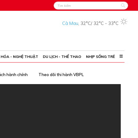
Cà Mau
,
32°C
/
32°C
-
33°C
 HÓA - NGHỆ THUẬT
DU LỊCH - THỂ THAO
NHỊP SỐNG TRẺ
ách hành chính
Theo dõi thi hành VBPL