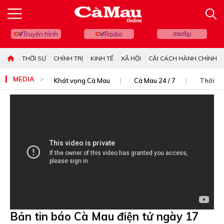
Truyền hình
Radio
ភាសាខ្មែរ
THỜI SỰ
CHÍNH TRỊ
KINH TẾ
XÃ HỘI
CẢI CÁCH HÀNH CHÍNH
MEDIA
Khát vọng Cà Mau
Cà Mau 24 / 7
Thời sự
Bản tin báo Cà Mau điện tử ngày 17