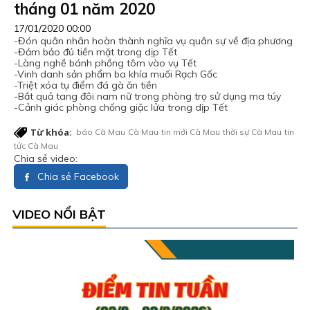
tháng 01 năm 2020
17/01/2020 00:00
-Đón quân nhân hoàn thành nghĩa vụ quân sự về địa phương
-Đảm bảo đủ tiền mặt trong dịp Tết
-Làng nghề bánh phồng tôm vào vụ Tết
-Vinh danh sản phẩm ba khía muối Rạch Gốc
-Triệt xóa tụ điểm đá gà ăn tiền
-Bắt quả tang đôi nam nữ trong phòng trọ sử dụng ma túy
-Cảnh giác phòng chống giặc lửa trong dịp Tết
Từ khóa:
báo Cà Mau
Cà Mau
tin mới Cà Mau
thời sự Cà Mau
tin
tức Cà Mau
Chia sẻ video:
Chia sẻ Facebook
VIDEO NỔI BẬT