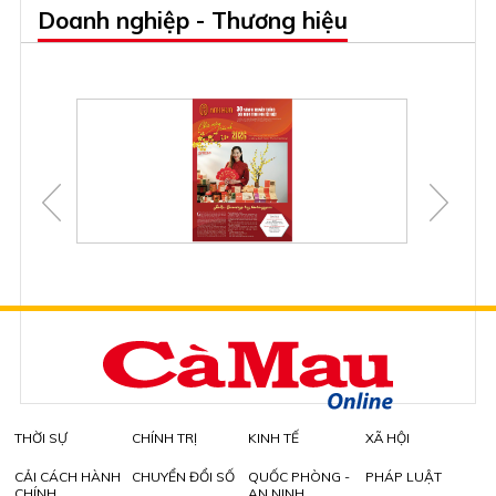
Doanh nghiệp - Thương hiệu
THỜI SỰ
CHÍNH TRỊ
KINH TẾ
XÃ HỘI
CẢI CÁCH HÀNH
CHUYỂN ĐỔI SỐ
QUỐC PHÒNG -
PHÁP LUẬT
CHÍNH
AN NINH