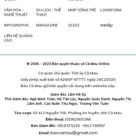
VĂN HÓA -
DU LỊCH - THỂ
NHỊP SỐNG TRẺ
LONGFORM
NGHỆ THUẬT
THAO
INFOGRAPHIC
EMAGAZINE
QUIZZ
ភាសាខ្មែរ
LIÊN HỆ QUẢNG
CÁO
© 2005 - 2023 Bản quyền thuộc về Cà Mau Online
Cơ quan chủ quản: Tỉnh ủy Cà Mau
Giấy phép xuất bản số 620/GP-BTTTT, ngày 24/12/2020
Báo Cà Mau giữ bản quyền nội dung trên website này.
Giám đốc: Lâm Hồ Sỹ
Phó Giám đốc: Ngô Minh Toàn, Hồ Tấn Lộc, Nguyễn Quốc Danh, Nguyễn Thị
Lâm Anh, Cao Xuân Thu Ngọc, Trương Văn Tuấn
Tòa soạn:
Số 413 Nguyễn Trãi, Phường An Xuyên, tỉnh Cà Mau.
Điện thoại:
(0290)3831066
Ban Giám đốc:
0918.575228 - 0913.780557
baocamau@gmail.com
Email: