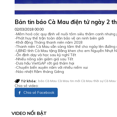
Bản tin báo Cà Mau điện tử ngày 2 
02/03/2018 00:00
-Mềm hoá các quy định về nuôi tôm siêu thâm canh nhưng 
-Phát huy thế trận toàn dân bảo vệ an ninh biên giới
-Khởi động Tháng thanh niên năm 2018
-Thanh niên Cà Mau sẵn sàng tâm thế cho ngày lên đường
-UBND tỉnh Cà Mau tặng Bằng khen cho em Nguyễn Nhựt 
-Ổn định dạy và học sau kỳ nghỉ Tết
-Nhiều nông sản giảm giá sau Tết
-Dưa hấu VietGAP rớt giá thảm hại
-Chuyến biển xuyên năm với nhiều niềm vui
-Náo nhiệt Rằm tháng Giêng
Từ khóa:
báo Cà Mau
Cà Mau
tin mới Cà Mau
thời sự Cà Mau
Chia sẻ video:
Chia sẻ Facebook
VIDEO NỔI BẬT