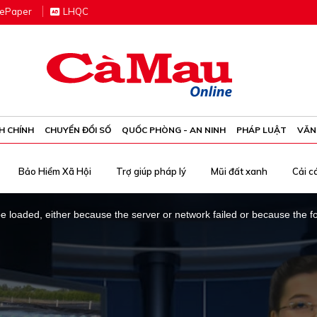
e
P
aper
LHQC
H CHÍNH
CHUYỂN ĐỔI SỐ
QUỐC PHÒNG - AN NINH
PHÁP LUẬT
VĂN
Bảo Hiểm Xã Hội
Trợ giúp pháp lý
Mũi đất xanh
Cải c
 loaded, either because the server or network failed or because the f