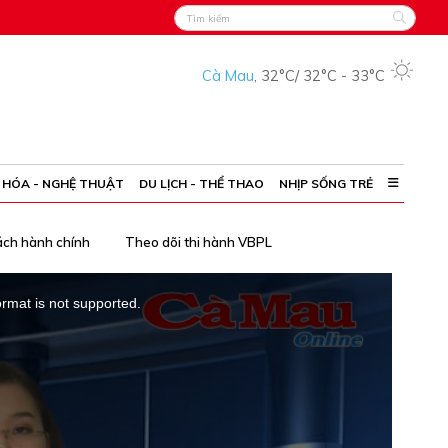
Cà Mau
,
32°C
/
32°C
-
33°C
 HÓA - NGHỆ THUẬT
DU LỊCH - THỂ THAO
NHỊP SỐNG TRẺ
ách hành chính
Theo dõi thi hành VBPL
ormat is not supported.