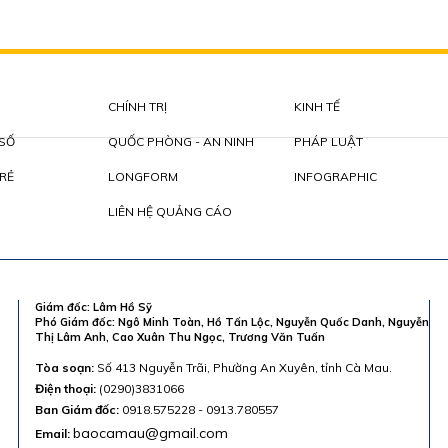
CHÍNH TRỊ
KINH TẾ
 SỐ
QUỐC PHÒNG - AN NINH
PHÁP LUẬT
RẺ
LONGFORM
INFOGRAPHIC
LIÊN HỆ QUẢNG CÁO
Giám đốc: Lâm Hồ Sỹ
Phó Giám đốc: Ngô Minh Toàn, Hồ Tấn Lộc, Nguyễn Quốc Danh, Nguyễn
Thị Lâm Anh, Cao Xuân Thu Ngọc, Trương Văn Tuấn
Tòa soạn:
Số 413 Nguyễn Trãi, Phường An Xuyên, tỉnh Cà Mau.
Điện thoại:
(0290)3831066
Ban Giám đốc:
0918.575228 - 0913.780557
baocamau@gmail.com
Email: