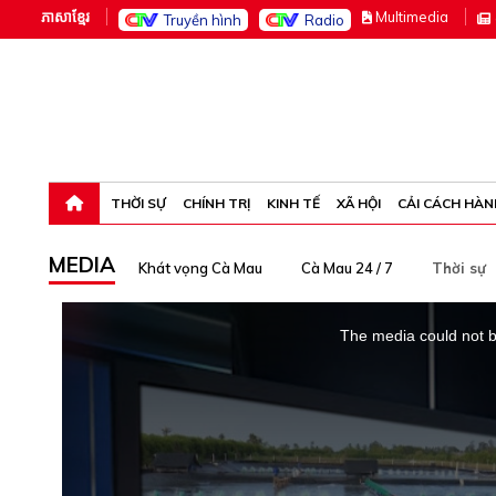
ភាសាខ្មែរ
M
ultimedia
Truyền hình
Radio
Thứ bảy, 8-8-26 20:24:06
THỜI SỰ
CHÍNH TRỊ
KINH TẾ
XÃ HỘI
CẢI CÁCH HÀN
MEDIA
Khát vọng Cà Mau
Cà Mau 24 / 7
Thời sự
This
is
The media could not be
a
modal
window.