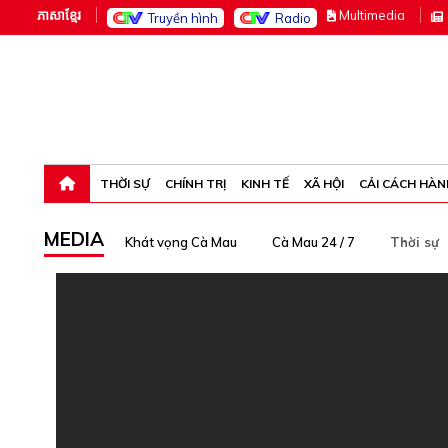
ភាសាខ្មែរ
M
ultimedia
Truyền hình
Radio
Thứ bảy, 8-8-26 02:47:06
THỜI SỰ
CHÍNH TRỊ
KINH TẾ
XÃ HỘI
CẢI CÁCH HÀN
MEDIA
Khát vọng Cà Mau
Cà Mau 24 / 7
Thời sự