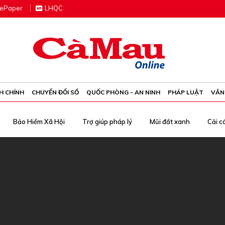
e
P
aper
LHQC
H CHÍNH
CHUYỂN ĐỔI SỐ
QUỐC PHÒNG - AN NINH
PHÁP LUẬT
VĂN
Bảo Hiểm Xã Hội
Trợ giúp pháp lý
Mũi đất xanh
Cải c