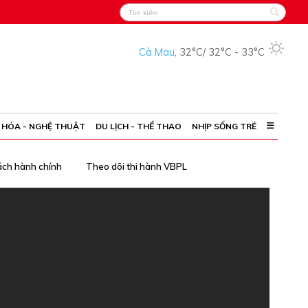
Cà Mau
,
32°C
/
32°C
-
33°C
 HÓA - NGHỆ THUẬT
DU LỊCH - THỂ THAO
NHỊP SỐNG TRẺ
ách hành chính
Theo dõi thi hành VBPL