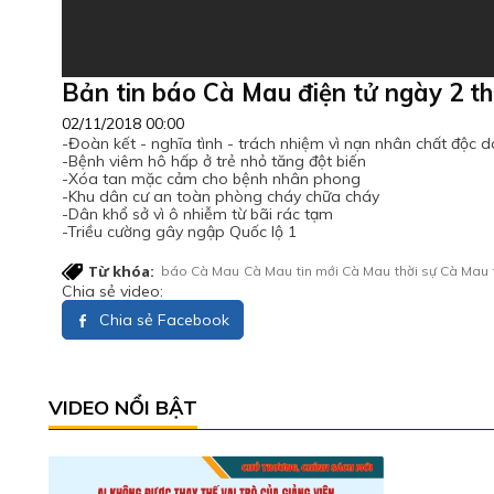
Bản tin báo Cà Mau điện tử ngày 2 
02/11/2018 00:00
-Đoàn kết - nghĩa tình - trách nhiệm vì nạn nhân chất độc 
-Bệnh viêm hô hấp ở trẻ nhỏ tăng đột biến
-Xóa tan mặc cảm cho bệnh nhân phong
-Khu dân cư an toàn phòng cháy chữa cháy
-Dân khổ sở vì ô nhiễm từ bãi rác tạm
-Triều cường gây ngập Quốc lộ 1
Từ khóa:
báo Cà Mau
Cà Mau
tin mới Cà Mau
thời sự Cà Mau
Chia sẻ video:
Chia sẻ Facebook
VIDEO NỔI BẬT