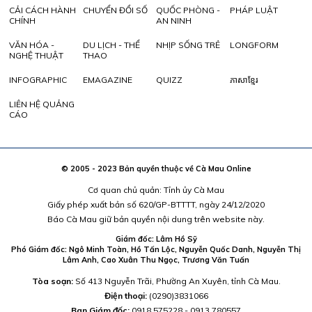
CẢI CÁCH HÀNH
CHUYỂN ĐỔI SỐ
QUỐC PHÒNG -
PHÁP LUẬT
CHÍNH
AN NINH
VĂN HÓA -
DU LỊCH - THỂ
NHỊP SỐNG TRẺ
LONGFORM
NGHỆ THUẬT
THAO
INFOGRAPHIC
EMAGAZINE
QUIZZ
ភាសាខ្មែរ
LIÊN HỆ QUẢNG
CÁO
© 2005 - 2023 Bản quyền thuộc về Cà Mau Online
Cơ quan chủ quản: Tỉnh ủy Cà Mau
Giấy phép xuất bản số 620/GP-BTTTT, ngày 24/12/2020
Báo Cà Mau giữ bản quyền nội dung trên website này.
Giám đốc: Lâm Hồ Sỹ
Phó Giám đốc: Ngô Minh Toàn, Hồ Tấn Lộc, Nguyễn Quốc Danh, Nguyễn Thị
Lâm Anh, Cao Xuân Thu Ngọc, Trương Văn Tuấn
Tòa soạn:
Số 413 Nguyễn Trãi, Phường An Xuyên, tỉnh Cà Mau.
Điện thoại:
(0290)3831066
Ban Giám đốc:
0918.575228 - 0913.780557