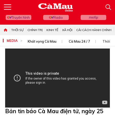
Truyền hình
Radio
ភាសាខ្មែរ
THỜI SỰ
CHÍNH TRỊ
KINH TẾ
XÃ HỘI
CẢI CÁCH HÀNH CHÍNH
MEDIA
Khát vọng Cà Mau
Cà Mau 24 / 7
Thời sự
Bản tin báo Cà Mau điện tử, ngày 25