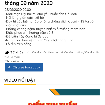
tháng 09 năm 2020
25/09/2020 00:00
-Khai mạc Đại hội thi đua yêu nước tỉnh Cà Mau
-Nới lỏng giãn cách xã hội
-Duy trì các biện pháp phòng chống dịch Covid - 19 tại bộ
phận một cửa
-Phòng chống bệnh truyền nhiễm ở trường mầm non
-Khắc phục ảnh hưởng bão số 5
-Đê biển Tây đang bị đe dọa
-Nâng cao bảo vệ môi trường chợ nông thôn
-Lò rèn trên sông
Từ khóa:
báo Cà Mau
Cà Mau
tin mới Cà Mau
thời sự Cà Mau
tin
tức Cà Mau
Chia sẻ video:
Chia sẻ Facebook
VIDEO NỔI BẬT