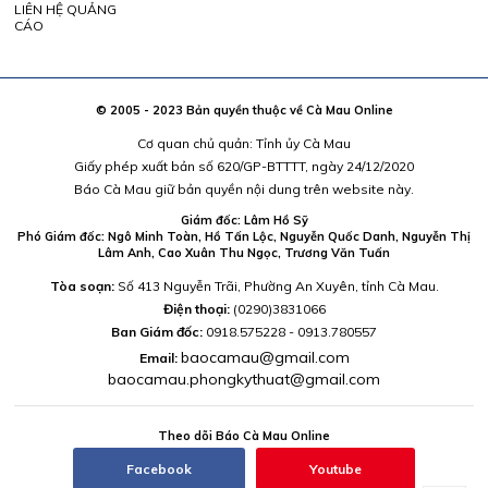
LIÊN HỆ QUẢNG
CÁO
© 2005 - 2023 Bản quyền thuộc về Cà Mau Online
Cơ quan chủ quản: Tỉnh ủy Cà Mau
Giấy phép xuất bản số 620/GP-BTTTT, ngày 24/12/2020
Báo Cà Mau giữ bản quyền nội dung trên website này.
Giám đốc: Lâm Hồ Sỹ
Phó Giám đốc: Ngô Minh Toàn, Hồ Tấn Lộc, Nguyễn Quốc Danh, Nguyễn Thị
Lâm Anh, Cao Xuân Thu Ngọc, Trương Văn Tuấn
Tòa soạn:
Số 413 Nguyễn Trãi, Phường An Xuyên, tỉnh Cà Mau.
Điện thoại:
(0290)3831066
Ban Giám đốc:
0918.575228 - 0913.780557
baocamau@gmail.com
Email:
baocamau.phongkythuat@gmail.com
Theo dõi Báo Cà Mau Online
Facebook
Youtube