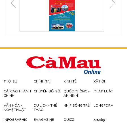
THỜI SỰ
CHÍNH TRỊ
KINH TẾ
XÃ HỘI
CẢI CÁCH HÀNH
CHUYỂN ĐỔI SỐ
QUỐC PHÒNG -
PHÁP LUẬT
CHÍNH
AN NINH
VĂN HÓA -
DU LỊCH - THỂ
NHỊP SỐNG TRẺ
LONGFORM
NGHỆ THUẬT
THAO
INFOGRAPHIC
EMAGAZINE
QUIZZ
ភាសាខ្មែរ