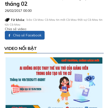
tháng 02
26/02/2017 00:00
Từ khóa:
báo Cà Mau
Cà Mau
tin mới Cà Mau
thời sự Cà Mau
tin
tức Cà Mau
Chia sẻ video:
Chia sẻ Facebook
VIDEO NỔI BẬT