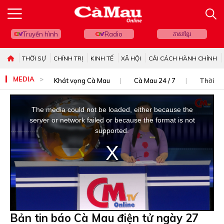
Truyền hình
Radio
ភាសាខ្មែរ
THỜI SỰ
CHÍNH TRỊ
KINH TẾ
XÃ HỘI
CẢI CÁCH HÀNH CHÍNH
MEDIA
Khát vọng Cà Mau
Cà Mau 24 / 7
Thời sự
This
is
The media could not be loaded, either because the
a
server or network failed or because the format is not
modal
supported.
window.
Bản tin báo Cà Mau điện tử ngày 27