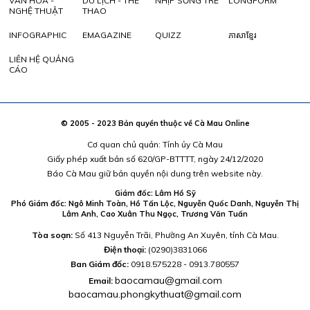
VĂN HÓA -
DU LỊCH - THỂ
NHỊP SỐNG TRẺ
LONGFORM
NGHỆ THUẬT
THAO
INFOGRAPHIC
EMAGAZINE
QUIZZ
ភាសាខ្មែរ
LIÊN HỆ QUẢNG
CÁO
© 2005 - 2023 Bản quyền thuộc về Cà Mau Online
Cơ quan chủ quản: Tỉnh ủy Cà Mau
Giấy phép xuất bản số 620/GP-BTTTT, ngày 24/12/2020
Báo Cà Mau giữ bản quyền nội dung trên website này.
Giám đốc: Lâm Hồ Sỹ
Phó Giám đốc: Ngô Minh Toàn, Hồ Tấn Lộc, Nguyễn Quốc Danh, Nguyễn Thị
Lâm Anh, Cao Xuân Thu Ngọc, Trương Văn Tuấn
Tòa soạn:
Số 413 Nguyễn Trãi, Phường An Xuyên, tỉnh Cà Mau.
Điện thoại:
(0290)3831066
Ban Giám đốc:
0918.575228 - 0913.780557
baocamau@gmail.com
Email:
baocamau.phongkythuat@gmail.com