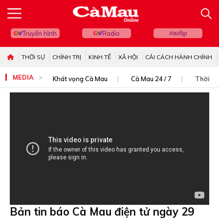
Truyền hình
Radio
ភាសាខ្មែរ
THỜI SỰ
CHÍNH TRỊ
KINH TẾ
XÃ HỘI
CẢI CÁCH HÀNH CHÍNH
MEDIA
Khát vọng Cà Mau
Cà Mau 24 / 7
Thời sự
Bản tin báo Cà Mau điện tử ngày 29