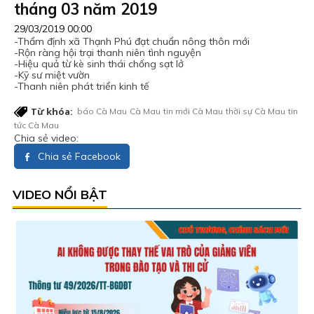
tháng 03 năm 2019
29/03/2019 00:00
-Thẩm định xã Thạnh Phú đạt chuẩn nông thôn mới
-Rộn ràng hội trại thanh niên tình nguyện
-Hiệu quả từ kè sinh thái chống sạt lở
-Kỹ sư miệt vườn
-Thanh niên phát triển kinh tế
Từ khóa:
báo Cà Mau
Cà Mau
tin mới Cà Mau
thời sự Cà Mau
tin
tức Cà Mau
Chia sẻ video:
Chia sẻ Facebook
VIDEO NỔI BẬT